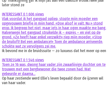
Op Thanksgiving gaf ik mijn jas aan een dakloze vrouw.Twee jaar
later stond ze
INTERESSANT
0
1 606 views
Vlak voordat ik het gangpad opliep, stopte mijn moeder een
opgevouwen briefje in mijn hand. «Doe alsof je valt. Nu,» stond
erop. Ik begreep het niet, maar iets in haar ogen maakte me bang.
Halverwege het gangpad struikelde ik – expres – en viel op de
grond. «Ze heeft haar enkel verzwikt!» riep mijn moeder. «Stop
de bruiloft! Bel een ambulance!» Toen de ambulance arriveerde,
schokte wat ze vervolgens zei me.
Ik bevond me in de bruidssuite — zo luxueus dat het meer op een
INTERESSANT
0
1 546 views
Toen ze 16 was, dwong haar vader zijn zwaarlijvige dochter om te
trouwen met een bergbewoner die twee zonen had. Wat
gebeurde er daarna…
Op haar zestiende werd Ellie’s leven bepaald door de ijzeren wil
van haar vader.