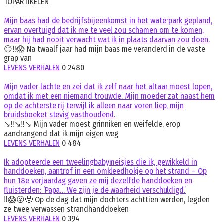
TOPARTIKELEN
Mijn baas had de bedrijfsbijeenkomst in het waterpark gepland,
ervan overtuigd dat ik me te veel zou schamen om te komen,
maar hij had nooit verwacht wat ik in plaats daarvan zou doen.
😐‼️😱 Na twaalf jaar had mijn baas me veranderd in de vaste
grap van
LEVENS VERHALEN
0
2480
Mijn vader lachte en zei dat ik zelf naar het altaar moest lopen,
omdat ik met een niemand trouwde. Mijn moeder zat naast hem
op de achterste rij terwijl ik alleen naar voren liep, mijn
bruidsboeket stevig vasthoudend.
↘️‼️↘️‼️↘️ Mijn vader moest grinniken en weifelde, erop
aandrangend dat ik mijn eigen weg
LEVENS VERHALEN
0
484
Ik adopteerde een tweelingbabymeisjes die ik, gewikkeld in
handdoeken, aantrof in een omkleedhokje op het strand – Op
hun 18e verjaardag gaven ze mij dezelfde handdoeken en
fluisterden: ‘Papa… We zijn je de waarheid verschuldigd.’
‼️😱😮🥹 Op de dag dat mijn dochters achttien werden, legden
ze twee verwassen strandhanddoeken
LEVENS VERHALEN
0
394