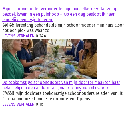
Mijn schoonmoeder veranderde mijn huis elke keer dat ze op
bezoek kwam in een puinhoop – Op een dag besloot ik haar
eindelijk een lesje te leren.
😐‼️😱 Jarenlang behandelde mijn schoonmoeder mijn huis alsof
het een plek was waar ze
LEVENS VERHALEN
0
244
De toekomstige schoonouders van mijn dochter maakten haar
belachelijk in een andere taal, maar ik begreep elk woord.
😐😱‼️ Mijn dochters toekomstige schoonouders reisden vanuit
Europa om onze familie te ontmoeten. Tijdens
LEVENS VERHALEN
0
161