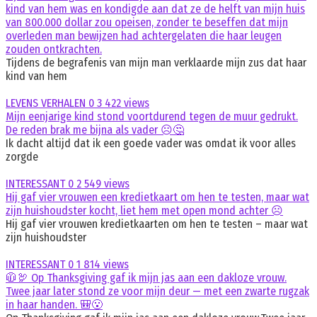
kind van hem was en kondigde aan dat ze de helft van mijn huis
van 800.000 dollar zou opeisen, zonder te beseffen dat mijn
overleden man bewijzen had achtergelaten die haar leugen
zouden ontkrachten.
Tijdens de begrafenis van mijn man verklaarde mijn zus dat haar
kind van hem
LEVENS VERHALEN
0
3 422 views
Mijn eenjarige kind stond voortdurend tegen de muur gedrukt.
De reden brak me bijna als vader ☹️🤔
Ik dacht altijd dat ik een goede vader was omdat ik voor alles
zorgde
INTERESSANT
0
2 549 views
Hij gaf vier vrouwen een kredietkaart om hen te testen, maar wat
zijn huishoudster kocht, liet hem met open mond achter ☹️
Hij gaf vier vrouwen kredietkaarten om hen te testen – maar wat
zijn huishoudster
INTERESSANT
0
1 814 views
🧥🦃 Op Thanksgiving gaf ik mijn jas aan een dakloze vrouw.
Twee jaar later stond ze voor mijn deur — met een zwarte rugzak
in haar handen. 🎒😮