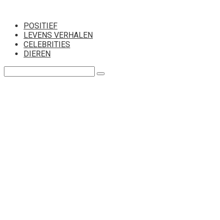
Перейти
к
POSITIEF
контенту
LEVENS VERHALEN
CELEBRITIES
DIEREN
Поиск: