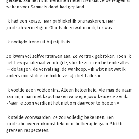
gelaten, aan het licht. Berichten lieten zien dat ze de leugen al
weken voor Samuels dood had gepland.
Ik had een keuze. Haar publiekelijk ontmaskeren. Haar
juridisch vernietigen. Of iets doen wat moeilijker was.
Ik nodigde Irene uit bij mij thuis.
Ze kwam vol zelfvertrouwen aan. Ze vertrok gebroken. Toen ik
het bewijsmateriaal voorlegde, stortte ze in en bekende alles
— de leugen, de vervalsing, de wanhoop. «Ik wist niet wat ik
anders moest doen,» huilde ze. «Jij hebt alles.»
Ik voelde geen voldoening. Alleen helderheid. «Je mag de naam
van mijn man niet kapotmaken vanwege jouw keuzes,» zei ik.
«Maar je zoon verdient het niet om daarvoor te boeten.»
Ik stelde voorwaarden. Ze zou volledig bekennen. Een
juridische overeenkomst tekenen. In therapie gaan. Strikte
grenzen respecteren.