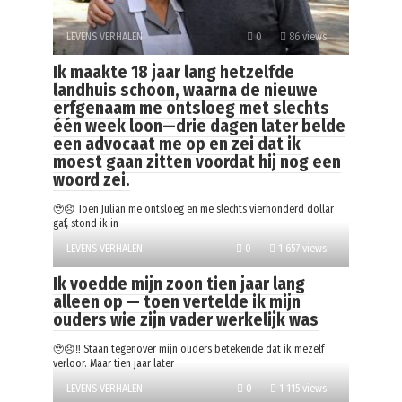
LEVENS VERHALEN
0
86 views
Ik maakte 18 jaar lang hetzelfde
landhuis schoon, waarna de nieuwe
erfgenaam me ontsloeg met slechts
één week loon—drie dagen later belde
een advocaat me op en zei dat ik
moest gaan zitten voordat hij nog een
woord zei.
🥹😞 Toen Julian me ontsloeg en me slechts vierhonderd dollar
gaf, stond ik in
LEVENS VERHALEN
0
1 657 views
Ik voedde mijn zoon tien jaar lang
alleen op — toen vertelde ik mijn
ouders wie zijn vader werkelijk was
🥹😞‼️ Staan tegenover mijn ouders betekende dat ik mezelf
verloor. Maar tien jaar later
LEVENS VERHALEN
0
1 115 views