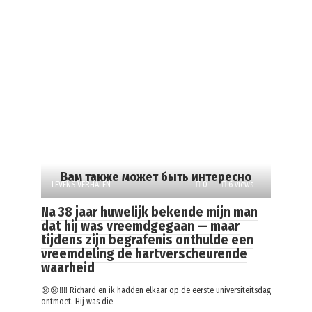
Вам также может быть интересно
LEVENS VERHALEN
0
6 views
Na 38 jaar huwelijk bekende mijn man
dat hij was vreemdgegaan — maar
tijdens zijn begrafenis onthulde een
vreemdeling de hartverscheurende
waarheid
😞😞‼️‼️ Richard en ik hadden elkaar op de eerste universiteitsdag
ontmoet. Hij was die