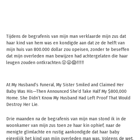
Tijdens de begrafenis van mijn man verklaarde mijn zus dat
haar kind van hem was en kondigde aan dat ze de helft van
mijn huis van 800.000 dollar zou opeisen, zonder te beseffen
dat mijn overleden man bewijzen had achtergelaten die haar
leugen zouden ontkrachten.😮😦😱‼️‼️‼️
At My Husband’s Funeral, My Sister Smiled and Claimed Her
Baby Was His—Then Announced She’d Take Half My $800,000
Home. She Didn’t Know My Husband Had Left Proof That Would
Destroy Her Lie.
Drie maanden na de begrafenis van mijn man stond ik in de
woonkamer van mijn zus toen ze haar kin ophief, naar de
menigte glimlachte en rustig aankondigde dat haar baby
eigenlijk het kind van mijn overleden man was. Volgens de wet,