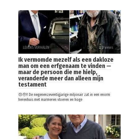
LEVENS VERHALEN
0
2 views
Ik vermomde mezelf als een dakloze
man om een erfgenaam te vinden —
maar de persoon die me hielp,
veranderde meer dan alleen mijn
testament
😞🥹‼️ De negenenzeventigjarige miljonair zat in een enorm
herenhuis met marmeren vloeren en hoge