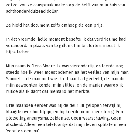
zei ze, zou ze aanspraak maken op de helft van mijn huis van
achthonderdduizend dollar.
Ze hield het document zelfs omhoog als een prijs.
In dat vreemde, holle moment besefte ik dat verdriet me had
veranderd. In plaats van te gillen of in te storten, moest ik
bijna lachen.
Mijn naam is Elena Moore. Ik was vierendertig en leerde nog
steeds hoe ik weer moest ademen na het verlies van mijn man,
Samuel — de man met wie ik elf jaar had gedeeld, de man die
mijn gewoonten kende, mijn stiltes, en de manier waarop ik
huilde als ik dacht dat niemand het merkte.
Drie maanden eerder was hij de deur uit gelopen terwijl hij
klaagde over hoofdpijn, en hij keerde nooit meer terug. Een
plotseling aneurysma, zeiden ze. Geen waarschuwing. Geen
afscheid. Alleen een telefoontje dat mijn leven splitste in een
‘voor’ en een ‘na’.