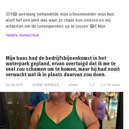
😐‼️😱 Jarenlang behandelde mijn schoonmoeder mijn huis
alsof het een plek was waar ze chaos kon creëren en mij
achterliet om de consequenties op te lossen. 😱‼️ Mijn
Читать полностью
Mijn baas had de bedrijfsbijeenkomst in het
waterpark gepland, ervan overtuigd dat ik me te
veel zou schamen om te komen, maar hij had nooit
verwacht wat ik in plaats daarvan zou doen.
06.08.2026
LEVENS VERHALEN
admin
0
4 135 views