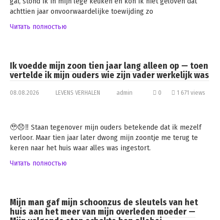
gaf, stond ik in mijn lege keuken en kon ik niet geloven dat
achttien jaar onvoorwaardelijke toewijding zo
Читать полностью
Ik voedde mijn zoon tien jaar lang alleen op — toen
vertelde ik mijn ouders wie zijn vader werkelijk was
08.08.2026
LEVENS VERHALEN
admin
0
1 671 views
🥹😞‼️ Staan tegenover mijn ouders betekende dat ik mezelf
verloor. Maar tien jaar later dwong mijn zoontje me terug te
keren naar het huis waar alles was ingestort.
Читать полностью
Mijn man gaf mijn schoonzus de sleutels van het
huis aan het meer van mijn overleden moeder —