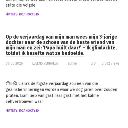
stilte die volgde
Читать полностью
Op de verjaardag van mijn man wees mijn 3-jarige
dochter naar de schoen van de beste vriend van
mijn man en zei: ‘Papa huilt daar!’ – Ik glimlachte,
totdat ik besefte wat ze bedoelde.
06.08.2026
LEVENS VERHALEN
admin
0
632 views
😐‼️😱 Liam’s dertigste verjaardag zou een van die
gezinsherinneringen worden waar we nog jaren over zouden
praten. Liam liep van gast naar gast met het kalme
zelfvertrouwen waar
Читать полностью