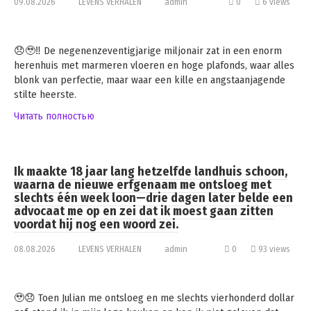
09.08.2026
LEVENS VERHALEN
admin
0
6 views
😞🥹‼️ De negenenzeventigjarige miljonair zat in een enorm
herenhuis met marmeren vloeren en hoge plafonds, waar alles
blonk van perfectie, maar waar een kille en angstaanjagende
stilte heerste.
Читать полностью
Ik maakte 18 jaar lang hetzelfde landhuis schoon,
waarna de nieuwe erfgenaam me ontsloeg met
slechts één week loon—drie dagen later belde een
advocaat me op en zei dat ik moest gaan zitten
voordat hij nog een woord zei.
08.08.2026
LEVENS VERHALEN
admin
0
93 views
🥹😞 Toen Julian me ontsloeg en me slechts vierhonderd dollar