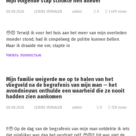
Mijn volgende stap schokte hen allebei
08.08.2026
LEVENS VERHALEN
admin
0
1 499 views
🥹😞 Terwijl ik voor het huis aan het meer van mijn overleden
moeder stond, had ik simpelweg de politie kunnen bellen.
Maar ik draaide me om, stapte in
Читать полностью
Mijn familie weigerde me op te halen van het
vliegveld na de begrafenis van mijn man — het
avondnieuws onthulde een waarheid die ze nooit
hadden zien aankomen
08.08.2026
LEVENS VERHALEN
admin
0
728 views
‼️🥹 Op de dag van de begrafenis van mijn man ontdekte ik iets
dat pijnlijker was dan het verdriet zelf. 🥹😞‼️ Dit was niet de