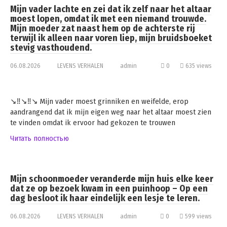
Mijn vader lachte en zei dat ik zelf naar het altaar
moest lopen, omdat ik met een niemand trouwde.
Mijn moeder zat naast hem op de achterste rij
terwijl ik alleen naar voren liep, mijn bruidsboeket
stevig vasthoudend.
06.08.2026
LEVENS VERHALEN
admin
0
635 views
↘️‼️↘️‼️↘️ Mijn vader moest grinniken en weifelde, erop
aandrangend dat ik mijn eigen weg naar het altaar moest zien
te vinden omdat ik ervoor had gekozen te trouwen
Читать полностью
Mijn schoonmoeder veranderde mijn huis elke keer
dat ze op bezoek kwam in een puinhoop – Op een
dag besloot ik haar eindelijk een lesje te leren.
06.08.2026
LEVENS VERHALEN
admin
0
599 views