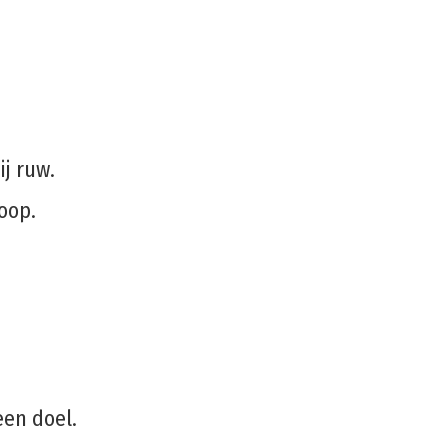
ij ruw.
oop.
een doel.