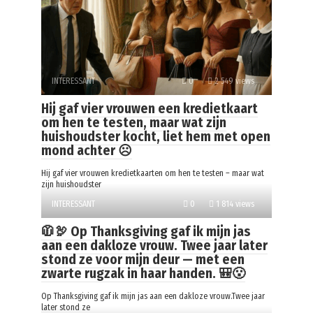
INTERESSANT
0
2 549 views
Hij gaf vier vrouwen een kredietkaart
om hen te testen, maar wat zijn
huishoudster kocht, liet hem met open
mond achter ☹️
Hij gaf vier vrouwen kredietkaarten om hen te testen – maar wat
zijn huishoudster
INTERESSANT
0
1 814 views
🧥🦃 Op Thanksgiving gaf ik mijn jas
aan een dakloze vrouw. Twee jaar later
stond ze voor mijn deur — met een
zwarte rugzak in haar handen. 🎒😮
Op Thanksgiving gaf ik mijn jas aan een dakloze vrouw.Twee jaar
later stond ze