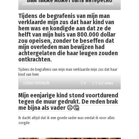
Вам также может быть интересно
LEVENS VERHALEN
0
272 views
Tijdens de begrafenis van mijn man
verklaarde mijn zus dat haar kind van
hem was en kondigde aan dat ze de
helft van mijn huis van 800.000 dollar
zou opeisen, zonder te beseffen dat
mijn overleden man bewijzen had
achtergelaten die haar leugen zouden
ontkrachten.
Tijdens de begrafenis van mijn man verklaarde mijn zus dat haar
kind van hem
LEVENS VERHALEN
0
3 422 views
Mijn eenjarige kind stond voortdurend
tegen de muur gedrukt. De reden brak
me bijna als vader ☹️🤔
Ik dacht altijd dat ik een goede vader was omdat ik voor alles
zorgde