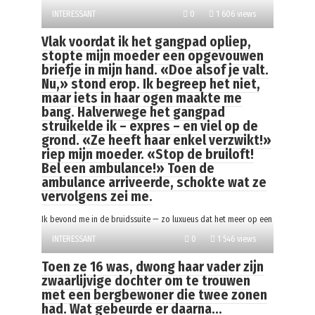
INTERESSANT
0
1 606 views
Vlak voordat ik het gangpad opliep,
stopte mijn moeder een opgevouwen
briefje in mijn hand. «Doe alsof je valt.
Nu,» stond erop. Ik begreep het niet,
maar iets in haar ogen maakte me
bang. Halverwege het gangpad
struikelde ik – expres – en viel op de
grond. «Ze heeft haar enkel verzwikt!»
riep mijn moeder. «Stop de bruiloft!
Bel een ambulance!» Toen de
ambulance arriveerde, schokte wat ze
vervolgens zei me.
Ik bevond me in de bruidssuite — zo luxueus dat het meer op een
INTERESSANT
0
1 546 views
Toen ze 16 was, dwong haar vader zijn
zwaarlijvige dochter om te trouwen
met een bergbewoner die twee zonen
had. Wat gebeurde er daarna…