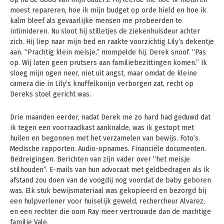
moest repareren, hoe ik mijn budget op orde hield en hoe ik
kalm bleef als gevaarlijke mensen me probeerden te
intimideren. Nu sloot hij stilletjes de ziekenhuisdeur achter
zich. Hij liep naar mijn bed en raakte voorzichtig Lily’s dekentje
aan. “Prachtig klein meisje,” mompelde hij. Derek snoof. “Pas
op. Wij laten geen prutsers aan familiebezittingen komen.” Ik
sloeg mijn ogen neer, niet uit angst, maar omdat de kleine
camera die in Lily’s knuffelkonijn verborgen zat, recht op
Dereks stoel gericht was.
Drie maanden eerder, nadat Derek me zo hard had geduwd dat
ik tegen een voorraadkast aanknalde, was ik gestopt met
huilen en begonnen met het verzamelen van bewijs. Foto’s.
Medische rapporten. Audio-opnames. Financiële documenten.
Bedreigingen. Berichten van zijn vader over “het meisje
stilhouden”. E-mails van hun advocaat met geldbedragen als ik
afstand zou doen van de voogdij nog voordat de baby geboren
was. Elk stuk bewijsmateriaal was gekopieerd en bezorgd bij
een hulpverlener voor huiselijk geweld, rechercheur Alvarez,
en een rechter die oom Ray meer vertrouwde dan de machtige
familie Vale.