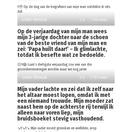
‼️🥹 Op de dag van de begrafenis van mijn man ontdekte ik iets
dat
LEVENS VERHALEN
0
545 views
Op de verjaardag van mijn man wees
mijn 3-jarige dochter naar de schoen
van de beste vriend van mijn man en
zei: ‘Papa huilt daar!’ – Ik glimlachte,
totdat ik besefte wat ze bedoelde.
😐‼️😱 Liam’s dertigste verjaardag zou een van die
gezinsherinneringen worden waar we nog jaren
LEVENS VERHALEN
0
591 views
Mijn vader lachte en zei dat ik zelf naar
het altaar moest lopen, omdat ik met
een niemand trouwde. Mijn moeder zat
naast hem op de achterste rij terwijl ik
alleen naar voren liep, mijn
bruidsboeket stevig vasthoudend.
↘️‼️↘️‼️↘️ Mijn vader moest grinniken en weifelde, erop