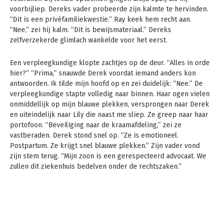
voorbijliep. Dereks vader probeerde zijn kalmte te hervinden.
“Dit is een privéfamiliekwestie.” Ray keek hem recht aan.
“Nee,” zei hij kalm. “Dit is bewijsmateriaal.” Dereks
zelfverzekerde glimlach wankelde voor het eerst.
Een verpleegkundige klopte zachtjes op de deur. “Alles in orde
hier?” “Prima,” snauwde Derek voordat iemand anders kon
antwoorden. Ik tilde mijn hoofd op en zei duidelijk: “Nee.” De
verpleegkundige stapte volledig naar binnen. Haar ogen vielen
onmiddellijk op mijn blauwe plekken, versprongen naar Derek
en uiteindelijk naar Lily die naast me sliep. Ze greep naar haar
portofoon. “Beveiliging naar de kraamafdeling,” zei ze
vastberaden. Derek stond snel op. “Ze is emotioneel.
Postpartum. Ze krijgt snel blauwe plekken.” Zijn vader vond
zijn stem terug. “Mijn zoon is een gerespecteerd advocaat. We
zullen dit ziekenhuis bedelven onder de rechtszaken.”