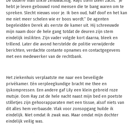
De oudere man slikte zenuwachtig. Rays stem bleef zacht. “Je
hebt je leven gebouwd rond mensen die te bang waren om te
spreken. Slecht nieuws voor je. Ik ben oud, half doof en het kan
me niet meer schelen wie er boos wordt.” De agenten
begeleidden Derek als eerste de kamer uit. Hij schreeuwde
mijn naam door de hele gang totdat de deuren zijn stem
eindelijk inslikten. Zijn vader volgde kort daarna, bleek en
trillend. Later die avond herstelde de politie verwijderde
berichten, verdachte contante opnames en contactgegevens
met een medewerker van de rechtbank.
Het ziekenhuis verplaatste me naar een beveiligde
privékamer. Eén verpleegkundige bracht me thee en
ijskompressen. Een andere gaf Lily een klein gebreid roze
mutsje. Oom Ray zat de hele nacht naast mijn bed en poetste
stilletjes zijn gehoorapparaten met een tissue, alsof niets van
dit alles hem verbaasde. Vlak voor zonsopgang huilde ik
eindelijk. Niet omdat ik zwak was. Maar omdat mijn dochter
eindelijk veilig was.