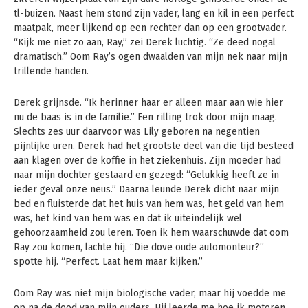
tl-buizen. Naast hem stond zijn vader, lang en kil in een perfect
maatpak, meer lijkend op een rechter dan op een grootvader.
“Kijk me niet zo aan, Ray,” zei Derek luchtig. “Ze deed nogal
dramatisch.” Oom Ray’s ogen dwaalden van mijn nek naar mijn
trillende handen.
Derek grijnsde. “Ik herinner haar er alleen maar aan wie hier
nu de baas is in de familie.” Een rilling trok door mijn maag.
Slechts zes uur daarvoor was Lily geboren na negentien
pijnlijke uren. Derek had het grootste deel van die tijd besteed
aan klagen over de koffie in het ziekenhuis. Zijn moeder had
naar mijn dochter gestaard en gezegd: “Gelukkig heeft ze in
ieder geval onze neus.” Daarna leunde Derek dicht naar mijn
bed en fluisterde dat het huis van hem was, het geld van hem
was, het kind van hem was en dat ik uiteindelijk wel
gehoorzaamheid zou leren. Toen ik hem waarschuwde dat oom
Ray zou komen, lachte hij. “Die dove oude automonteur?”
spotte hij. “Perfect. Laat hem maar kijken.”
Oom Ray was niet mijn biologische vader, maar hij voedde me
op na de dood van mijn ouders. Hij leerde me hoe ik motoren