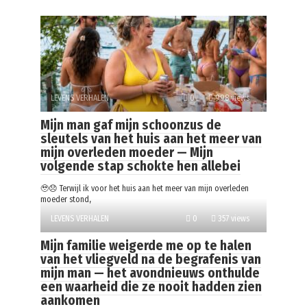
LEVENS VERHALEN
0
998 views
Mijn man gaf mijn schoonzus de
sleutels van het huis aan het meer van
mijn overleden moeder — Mijn
volgende stap schokte hen allebei
🥹😞 Terwijl ik voor het huis aan het meer van mijn overleden
moeder stond,
LEVENS VERHALEN
0
357 views
Mijn familie weigerde me op te halen
van het vliegveld na de begrafenis van
mijn man — het avondnieuws onthulde
een waarheid die ze nooit hadden zien
aankomen