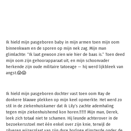
Ik hield mijn pasgeboren baby in mijn armen toen mijn oom
binnenkwam en de sporen op mijn nek zag. Mijn man
glimlachte: “Ik laat gewoon zien wie hier de baas is.” Toen deed
mijn oom zijn gehoorapparaat uit, en mijn schoonvader
herkende zijn oude militaire tatoeage — hij werd lijkbleek van
angst.😱😱
Ik hield mijn pasgeboren dochter vast toen oom Ray de
donkere blauwe plekken op mijn keel opmerkte. Het werd zo
stil in de ziekenhuiskamer dat ik Lily’s zachte ademhaling
tegen mijn ziekenhuishemd kon horen.‼️‼️‼️ Mijn man, Derek,
leek zich totaal niet te schamen. Hij leunde achterover in de
bezoekersstoel met één enkel over zijn knie, terwijl de
zilveren wijzerplaat van zijn dure horloge glinsterde onder de