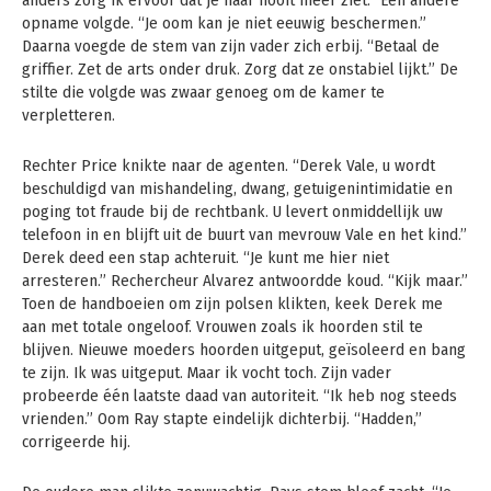
anders zorg ik ervoor dat je haar nooit meer ziet.” Een andere
opname volgde. “Je oom kan je niet eeuwig beschermen.”
Daarna voegde de stem van zijn vader zich erbij. “Betaal de
griffier. Zet de arts onder druk. Zorg dat ze onstabiel lijkt.” De
stilte die volgde was zwaar genoeg om de kamer te
verpletteren.
Rechter Price knikte naar de agenten. “Derek Vale, u wordt
beschuldigd van mishandeling, dwang, getuigenintimidatie en
poging tot fraude bij de rechtbank. U levert onmiddellijk uw
telefoon in en blijft uit de buurt van mevrouw Vale en het kind.”
Derek deed een stap achteruit. “Je kunt me hier niet
arresteren.” Rechercheur Alvarez antwoordde koud. “Kijk maar.”
Toen de handboeien om zijn polsen klikten, keek Derek me
aan met totale ongeloof. Vrouwen zoals ik hoorden stil te
blijven. Nieuwe moeders hoorden uitgeput, geïsoleerd en bang
te zijn. Ik was uitgeput. Maar ik vocht toch. Zijn vader
probeerde één laatste daad van autoriteit. “Ik heb nog steeds
vrienden.” Oom Ray stapte eindelijk dichterbij. “Hadden,”
corrigeerde hij.