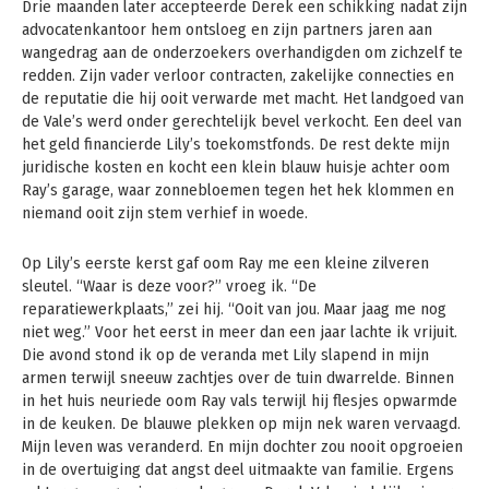
Drie maanden later accepteerde Derek een schikking nadat zijn
advocatenkantoor hem ontsloeg en zijn partners jaren aan
wangedrag aan de onderzoekers overhandigden om zichzelf te
redden. Zijn vader verloor contracten, zakelijke connecties en
de reputatie die hij ooit verwarde met macht. Het landgoed van
de Vale’s werd onder gerechtelijk bevel verkocht. Een deel van
het geld financierde Lily’s toekomstfonds. De rest dekte mijn
juridische kosten en kocht een klein blauw huisje achter oom
Ray’s garage, waar zonnebloemen tegen het hek klommen en
niemand ooit zijn stem verhief in woede.
Op Lily’s eerste kerst gaf oom Ray me een kleine zilveren
sleutel. “Waar is deze voor?” vroeg ik. “De
reparatiewerkplaats,” zei hij. “Ooit van jou. Maar jaag me nog
niet weg.” Voor het eerst in meer dan een jaar lachte ik vrijuit.
Die avond stond ik op de veranda met Lily slapend in mijn
armen terwijl sneeuw zachtjes over de tuin dwarrelde. Binnen
in het huis neuriede oom Ray vals terwijl hij flesjes opwarmde
in de keuken. De blauwe plekken op mijn nek waren vervaagd.
Mijn leven was veranderd. En mijn dochter zou nooit opgroeien
in de overtuiging dat angst deel uitmaakte van familie. Ergens