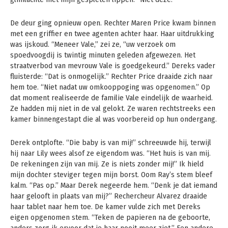
De deur ging opnieuw open. Rechter Maren Price kwam binnen
met een griffier en twee agenten achter haar. Haar uitdrukking
was ijskoud. “Meneer Vale,” zei ze, “uw verzoek om
spoedvoogdij is twintig minuten geleden afgewezen. Het
straatverbod van mevrouw Vale is goedgekeurd.” Dereks vader
fluisterde: “Dat is onmogelijk.” Rechter Price draaide zich naar
hem toe. “Niet nadat uw omkooppoging was opgenomen.” Op
dat moment realiseerde de familie Vale eindelijk de waarheid.
Ze hadden mij niet in de val gelokt. Ze waren rechtstreeks een
kamer binnengestapt die al was voorbereid op hun ondergang.
Derek ontplofte. “Die baby is van mij!” schreeuwde hij, terwijl
hij naar Lily wees alsof ze eigendom was. “Het huis is van mij.
De rekeningen zijn van mij. Ze is niets zonder mij!” Ik hield
mijn dochter steviger tegen mijn borst. Oom Ray’s stem bleef
kalm. “Pas op.” Maar Derek negeerde hem. “Denk je dat iemand
haar gelooft in plaats van mij?” Rechercheur Alvarez draaide
haar tablet naar hem toe. De kamer vulde zich met Dereks
eigen opgenomen stem. “Teken de papieren na de geboorte,