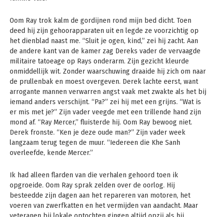
Oom Ray trok kalm de gordijnen rond mijn bed dicht. Toen
deed hij zijn gehoorapparaten uit en legde ze voorzichtig op
het dienblad naast me. “Sluit je ogen, kind,” zei hij zacht. Aan
de andere kant van de kamer zag Dereks vader de vervaagde
militaire tatoeage op Rays onderarm. Zijn gezicht kleurde
onmiddellijk wit. Zonder waarschuwing draaide hij zich om naar
de prullenbak en moest overgeven. Derek lachte eerst, want
arrogante mannen verwarren angst vaak met zwakte als het bij
iemand anders verschijnt. “Pa?” zei hij met een grijns. “Wat is
er mis met je?” Zijn vader veegde met een trillende hand zijn
mond af. “Ray Mercer,” fluisterde hij. Oom Ray bewoog niet.
Derek fronste. “Ken je deze oude man?” Zijn vader week
langzaam terug tegen de muur. “Iedereen die Khe Sanh
overleefde, kende Mercer.”
Ik had alleen flarden van die verhalen gehoord toen ik
opgroeide. Oom Ray sprak zelden over de oorlog. Hij
besteedde zijn dagen aan het repareren van motoren, het
voeren van zwerfkatten en het vermijden van aandacht. Maar
veteranen bij lokale optochten gingen altijd opzij als hij