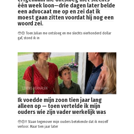
één week loon—drie dagen later belde
een advocaat me op en zei dat ik
moest gaan zitten voordat hij nog een
woord zei.
🥹😞 Toen Julian me ontsloeg en me slechts vierhonderd dollar
gaf, stond ik in
LEVENS VERHALEN
0
908 views
Ik voedde mijn zoon tien jaar lang
alleen op — toen vertelde ik mijn
ouders wie zijn vader werkelijk was
🥹😞‼️ Staan tegenover mijn ouders betekende dat ik mezelf
verloor. Maar tien jaar later