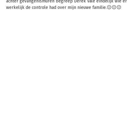
achter gevangenismuren begreep Derek Vale eindelijk wie er
werkelijk de controle had over mijn nieuwe familie.😐😐😐