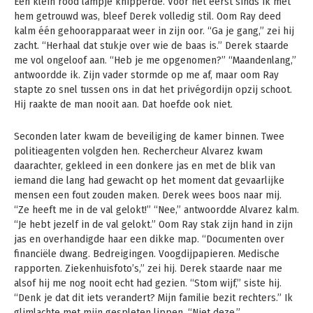
Een klein rood lampje knipperde. Voor het eerst sinds ik met
hem getrouwd was, bleef Derek volledig stil. Oom Ray deed
kalm één gehoorapparaat weer in zijn oor. “Ga je gang,” zei hij
zacht. “Herhaal dat stukje over wie de baas is.” Derek staarde
me vol ongeloof aan. “Heb je me opgenomen?” “Maandenlang,”
antwoordde ik. Zijn vader stormde op me af, maar oom Ray
stapte zo snel tussen ons in dat het privégordijn opzij schoot.
Hij raakte de man nooit aan. Dat hoefde ook niet.
Seconden later kwam de beveiliging de kamer binnen. Twee
politieagenten volgden hen. Rechercheur Alvarez kwam
daarachter, gekleed in een donkere jas en met de blik van
iemand die lang had gewacht op het moment dat gevaarlijke
mensen een fout zouden maken. Derek wees boos naar mij.
“Ze heeft me in de val gelokt!” “Nee,” antwoordde Alvarez kalm.
“Je hebt jezelf in de val gelokt.” Oom Ray stak zijn hand in zijn
jas en overhandigde haar een dikke map. “Documenten over
financiële dwang. Bedreigingen. Voogdijpapieren. Medische
rapporten. Ziekenhuisfoto’s,” zei hij. Derek staarde naar me
alsof hij me nog nooit echt had gezien. “Stom wijf,” siste hij.
“Denk je dat dit iets verandert? Mijn familie bezit rechters.” Ik
glimlachte met mijn gespleten lippen. “Niet deze.”