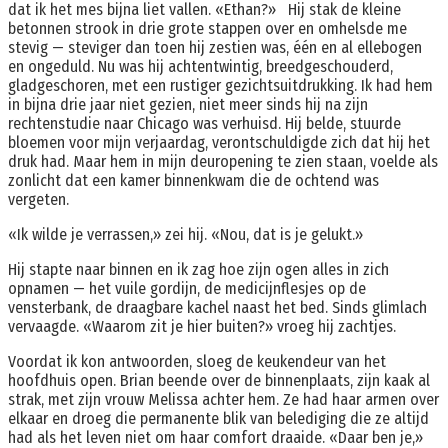
dat ik het mes bijna liet vallen. «Ethan?» Hij stak de kleine
betonnen strook in drie grote stappen over en omhelsde me
stevig — steviger dan toen hij zestien was, één en al ellebogen
en ongeduld. Nu was hij achtentwintig, breedgeschouderd,
gladgeschoren, met een rustiger gezichtsuitdrukking. Ik had hem
in bijna drie jaar niet gezien, niet meer sinds hij na zijn
rechtenstudie naar Chicago was verhuisd. Hij belde, stuurde
bloemen voor mijn verjaardag, verontschuldigde zich dat hij het
druk had. Maar hem in mijn deuropening te zien staan, voelde als
zonlicht dat een kamer binnenkwam die de ochtend was
vergeten.
«Ik wilde je verrassen,» zei hij. «Nou, dat is je gelukt.»
Hij stapte naar binnen en ik zag hoe zijn ogen alles in zich
opnamen — het vuile gordijn, de medicijnflesjes op de
vensterbank, de draagbare kachel naast het bed. Sinds glimlach
vervaagde. «Waarom zit je hier buiten?» vroeg hij zachtjes.
Voordat ik kon antwoorden, sloeg de keukendeur van het
hoofdhuis open. Brian beende over de binnenplaats, zijn kaak al
strak, met zijn vrouw Melissa achter hem. Ze had haar armen over
elkaar en droeg die permanente blik van belediging die ze altijd
had als het leven niet om haar comfort draaide. «Daar ben je,»