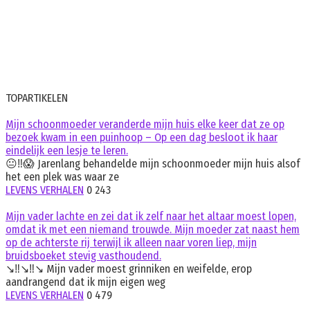
TOPARTIKELEN
Mijn schoonmoeder veranderde mijn huis elke keer dat ze op
bezoek kwam in een puinhoop – Op een dag besloot ik haar
eindelijk een lesje te leren.
😐‼️😱 Jarenlang behandelde mijn schoonmoeder mijn huis alsof
het een plek was waar ze
LEVENS VERHALEN
0
243
Mijn vader lachte en zei dat ik zelf naar het altaar moest lopen,
omdat ik met een niemand trouwde. Mijn moeder zat naast hem
op de achterste rij terwijl ik alleen naar voren liep, mijn
bruidsboeket stevig vasthoudend.
↘️‼️↘️‼️↘️ Mijn vader moest grinniken en weifelde, erop
aandrangend dat ik mijn eigen weg
LEVENS VERHALEN
0
479