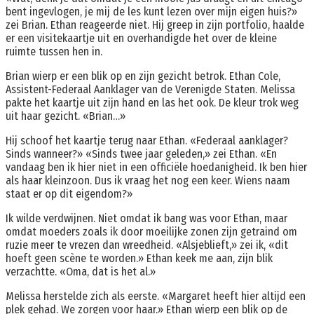
bent ingevlogen, je mij de les kunt lezen over mijn eigen huis?»
zei Brian. Ethan reageerde niet. Hij greep in zijn portfolio, haalde
er een visitekaartje uit en overhandigde het over de kleine
ruimte tussen hen in.
Brian wierp er een blik op en zijn gezicht betrok. Ethan Cole,
Assistent-Federaal Aanklager van de Verenigde Staten. Melissa
pakte het kaartje uit zijn hand en las het ook. De kleur trok weg
uit haar gezicht. «Brian…»
Hij schoof het kaartje terug naar Ethan. «Federaal aanklager?
Sinds wanneer?» «Sinds twee jaar geleden,» zei Ethan. «En
vandaag ben ik hier niet in een officiële hoedanigheid. Ik ben hier
als haar kleinzoon. Dus ik vraag het nog een keer. Wiens naam
staat er op dit eigendom?»
Ik wilde verdwijnen. Niet omdat ik bang was voor Ethan, maar
omdat moeders zoals ik door moeilijke zonen zijn getraind om
ruzie meer te vrezen dan wreedheid. «Alsjeblieft,» zei ik, «dit
hoeft geen scène te worden.» Ethan keek me aan, zijn blik
verzachtte. «Oma, dat is het al.»
Melissa herstelde zich als eerste. «Margaret heeft hier altijd een
plek gehad. We zorgen voor haar.» Ethan wierp een blik op de