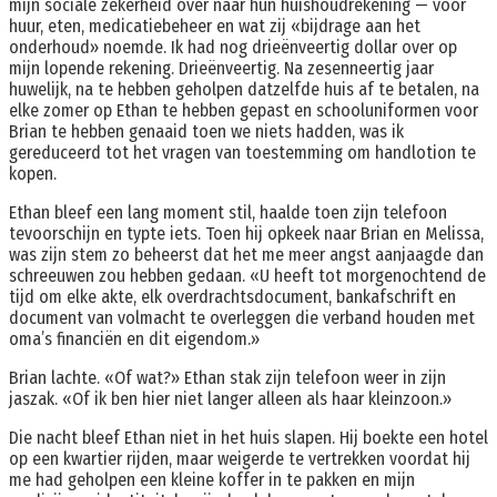
mijn sociale zekerheid over naar hun huishoudrekening — voor
huur, eten, medicatiebeheer en wat zij «bijdrage aan het
onderhoud» noemde. Ik had nog drieënveertig dollar over op
mijn lopende rekening. Drieënveertig. Na zesenneertig jaar
huwelijk, na te hebben geholpen datzelfde huis af te betalen, na
elke zomer op Ethan te hebben gepast en schooluniformen voor
Brian te hebben genaaid toen we niets hadden, was ik
gereduceerd tot het vragen van toestemming om handlotion te
kopen.
Ethan bleef een lang moment stil, haalde toen zijn telefoon
tevoorschijn en typte iets. Toen hij opkeek naar Brian en Melissa,
was zijn stem zo beheerst dat het me meer angst aanjaagde dan
schreeuwen zou hebben gedaan. «U heeft tot morgenochtend de
tijd om elke akte, elk overdrachtsdocument, bankafschrift en
document van volmacht te overleggen die verband houden met
oma’s financiën en dit eigendom.»
Brian lachte. «Of wat?» Ethan stak zijn telefoon weer in zijn
jaszak. «Of ik ben hier niet langer alleen als haar kleinzoon.»
Die nacht bleef Ethan niet in het huis slapen. Hij boekte een hotel
op een kwartier rijden, maar weigerde te vertrekken voordat hij
me had geholpen een kleine koffer in te pakken en mijn