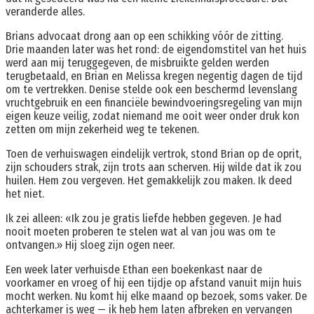
veranderde alles.
Brians advocaat drong aan op een schikking vóór de zitting.
Drie maanden later was het rond: de eigendomstitel van het huis
werd aan mij teruggegeven, de misbruikte gelden werden
terugbetaald, en Brian en Melissa kregen negentig dagen de tijd
om te vertrekken. Denise stelde ook een beschermd levenslang
vruchtgebruik en een financiële bewindvoeringsregeling van mijn
eigen keuze veilig, zodat niemand me ooit weer onder druk kon
zetten om mijn zekerheid weg te tekenen.
Toen de verhuiswagen eindelijk vertrok, stond Brian op de oprit,
zijn schouders strak, zijn trots aan scherven. Hij wilde dat ik zou
huilen. Hem zou vergeven. Het gemakkelijk zou maken. Ik deed
het niet.
Ik zei alleen: «Ik zou je gratis liefde hebben gegeven. Je had
nooit moeten proberen te stelen wat al van jou was om te
ontvangen.» Hij sloeg zijn ogen neer.
Een week later verhuisde Ethan een boekenkast naar de
voorkamer en vroeg of hij een tijdje op afstand vanuit mijn huis
mocht werken. Nu komt hij elke maand op bezoek, soms vaker. De
achterkamer is weg — ik heb hem laten afbreken en vervangen