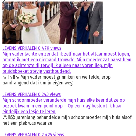
LEVENS VERHALEN
0
479 views
Mijn vader lachte en zei dat ik zelf naar het altaar moest lopen,
omdat ik met een niemand trouwde. Mijn moeder zat naast hem
op de achterste rij terwijl ik alleen naar voren liep, mijn
bruidsboeket stevig vasthoudend.
↘️‼️↘️‼️↘️ Mijn vader moest grinniken en weifelde, erop
aandrangend dat ik mijn eigen weg
LEVENS VERHALEN
0
243 views
Mijn schoonmoeder veranderde mijn huis elke keer dat ze op
bezoek kwam in een puinhoop – Op een dag besloot ik haar
eindelijk een lesje te leren.
😐‼️😱 Jarenlang behandelde mijn schoonmoeder mijn huis alsof
het een plek was waar ze
LEVENS VERHALEN
0
2 425 views