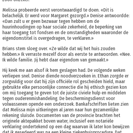
Melissa probeerde eerst verontwaardigd te doen. «Dit is
belachelijk. Er werd voor Margaret gezorgd.» Denise antwoordde:
«Dan zult u er geen bezwaar tegen hebben om de
huurinhoudingen op haar sociale zekerheid, de beperking van
haar toegang tot fondsen en de omstandigheden waaronder de
eigendomstitel is overgedragen, te verklaren.»
Brians stem sloeg over. «Ze wilde dat wij het huis zouden
hebben.» Ik verraste mezelf door als eerste te antwoorden. «Nee.
Ik wilde familie. Jij hebt daar eigendom van gemaakt.»
Hij keek me aan alsof ik hem geslagen had. De volgende weken
verliepen snel. Denise diende noodverzoeken in. Ethan zorgde er
zorgvuldig voor dat hij zijn officiële rol gescheiden hield, maar
gebruikte elke persoonlijke connectie die hij ethisch gezien kon
om mij toegang te geven tot de juiste civiele hulp en middelen
tegen ouderenmishandeling. De beschermingsdienst voor
volwassenen opende een onderzoek. Bankafschriften lieten zien
dat Melissa mijn uitkeringen al jaren naar hun gezamenlijke
rekening sluisde. Documenten van de provincie brachten het
originele aktepakket boven water, inclusief een notariële
verklaring ondertekend op een dag waarvan ik later kon bewijzen
dat ik gesedeerd was na een kleine ziekenhuisprocedure. Dat