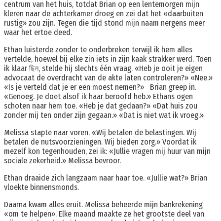
centrum van het huis, totdat Brian op een lentemorgen mijn
kleren naar de achterkamer droeg en zei dat het «daarbuiten
rustig» zou zijn. Tegen die tijd stond mijn naam nergens meer
waar het ertoe deed.
Ethan luisterde zonder te onderbreken terwijl ik hem alles
vertelde, hoewel bij elke zin iets in zijn kaak strakker werd. Toen
ik klaar ছিল, stelde hij slechts één vraag. «Heb je ooit je eigen
advocaat de overdracht van de akte laten controleren?» «Nee.»
«Is je verteld dat je er een moest nemen?» Brian greep in.
«Genoeg. Je doet alsof ik haar beroofd heb.» Ethans ogen
schoten naar hem toe. «Heb je dat gedaan?» «Dat huis zou
zonder mij ten onder zijn gegaan.» «Dat is niet wat ik vroeg.»
Melissa stapte naar voren. «Wij betalen de belastingen. Wij
betalen de nutsvoorzieningen. Wij bieden zorg.» Voordat ik
mezelf kon tegenhouden, zei ik: «Jullie vragen mij huur van mijn
sociale zekerheid.» Melissa bevroor.
Ethan draaide zich langzaam naar haar toe. «Jullie wat?» Brian
vloekte binnensmonds.
Daarna kwam alles eruit. Melissa beheerde mijn bankrekening
«om te helpen». Elke maand maakte ze het grootste deel van