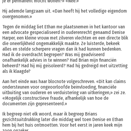
je er permanent mocht wonen?» «Nee.»
Hij ademde langzaam uit. «Dan heeft hij het volledige eigendom
overgenomen.»
Tegen de middag liet Ethan me plaatsnemen in het kantoor van
een advocate gespecialiseerd in ouderenrecht genaamd Denise
Harper, een kleine vrouw met zilveren vlechten en een directe blik
die oneerlijkheid ongemakkelijk maakte. Ze luisterde, bekeek
alles en stelde scherpere vragen dan ik had kunnen bedenken.
Had ik de overdracht begrepen? Was mij geadviseerd
onafhankelijk advies in te winnen? Had Brian mijn financiën
beheerd? Had hij mij geïsoleerd? Had hij gedreigd met uitzetting
als ik klaagde?
Aan het einde was haar blocnote volgeschreven. «Dit kan claims
ondersteunen voor ongeoorloofde beïnvloeding, financiële
uitbuiting van ouderen en verduistering van uitkeringen,» zei ze.
«Mogelijk constructieve fraude, afhankelijk van hoe de
documenten zijn gepresenteerd.»
Ik begreep niet elk woord, maar ik begreep Brians
gezichtsuitdrukking later die middag wel toen Denise en Ethan
hem bij het huis ontmoetten. Voor het eerst in jaren keek mijn
zoon onzeker.