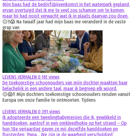
Mijn baas had de bedrijfsbijeenkomst in het waterpark gepland,
ervan overtuigd dat ik me te veel zou schamen om te komen,
maar hij had nooit verwacht wat ik in plaats daarvan zou doen.
😐‼️😱 Na twaalf jaar had mijn baas me veranderd in de vaste
grap van
LEVENS VERHALEN
0
161 views
De toekomstige schoonouders van mijn dochter maakten haar
belachelijk in een andere taal, maar ik begreep elk woord.
😐😱‼️ Mijn dochters toekomstige schoonouders reisden vanuit
Europa om onze familie te ontmoeten. Tijdens
LEVENS VERHALEN
0
391 views
Ik adopteerde een tweelingbabymeisjes die ik, gewikkeld in
handdoeken, aantrof in een omkleedhokje op het strand – Op
hun 18e verjaardag gaven ze mij dezelfde handdoeken en
fluisterden: ‘Papa… We zijn je de waarheid verschuldigd.’