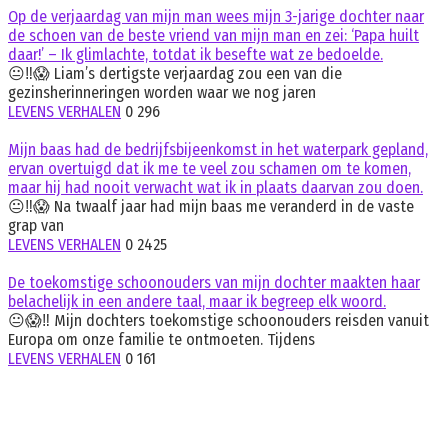
Op de verjaardag van mijn man wees mijn 3-jarige dochter naar
de schoen van de beste vriend van mijn man en zei: ‘Papa huilt
daar!’ – Ik glimlachte, totdat ik besefte wat ze bedoelde.
😐‼️😱 Liam’s dertigste verjaardag zou een van die
gezinsherinneringen worden waar we nog jaren
LEVENS VERHALEN
0
296
Mijn baas had de bedrijfsbijeenkomst in het waterpark gepland,
ervan overtuigd dat ik me te veel zou schamen om te komen,
maar hij had nooit verwacht wat ik in plaats daarvan zou doen.
😐‼️😱 Na twaalf jaar had mijn baas me veranderd in de vaste
grap van
LEVENS VERHALEN
0
2425
De toekomstige schoonouders van mijn dochter maakten haar
belachelijk in een andere taal, maar ik begreep elk woord.
😐😱‼️ Mijn dochters toekomstige schoonouders reisden vanuit
Europa om onze familie te ontmoeten. Tijdens
LEVENS VERHALEN
0
161