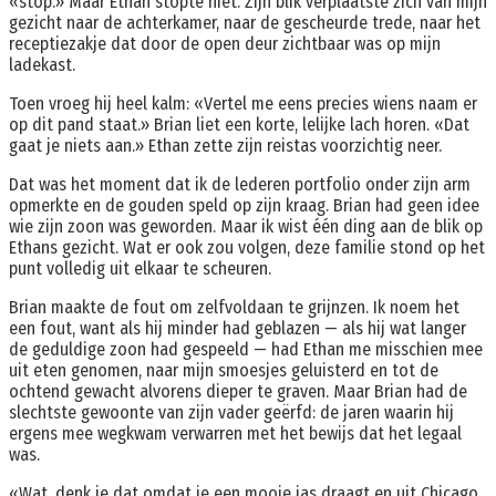
«stop.» Maar Ethan stopte niet. Zijn blik verplaatste zich van mijn
gezicht naar de achterkamer, naar de gescheurde trede, naar het
receptiezakje dat door de open deur zichtbaar was op mijn
ladekast.
Toen vroeg hij heel kalm: «Vertel me eens precies wiens naam er
op dit pand staat.» Brian liet een korte, lelijke lach horen. «Dat
gaat je niets aan.» Ethan zette zijn reistas voorzichtig neer.
Dat was het moment dat ik de lederen portfolio onder zijn arm
opmerkte en de gouden speld op zijn kraag. Brian had geen idee
wie zijn zoon was geworden. Maar ik wist één ding aan de blik op
Ethans gezicht. Wat er ook zou volgen, deze familie stond op het
punt volledig uit elkaar te scheuren.
Brian maakte de fout om zelfvoldaan te grijnzen. Ik noem het
een fout, want als hij minder had geblazen — als hij wat langer
de geduldige zoon had gespeeld — had Ethan me misschien mee
uit eten genomen, naar mijn smoesjes geluisterd en tot de
ochtend gewacht alvorens dieper te graven. Maar Brian had de
slechtste gewoonte van zijn vader geërfd: de jaren waarin hij
ergens mee wegkwam verwarren met het bewijs dat het legaal
was.
«Wat, denk je dat omdat je een mooie jas draagt en uit Chicago