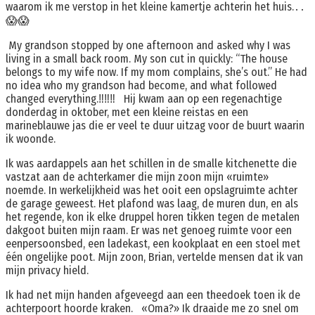
waarom ik me verstop in het kleine kamertje achterin het huis.․․
😱😱
My grandson stopped by one afternoon and asked why I was
living in a small back room. My son cut in quickly: “The house
belongs to my wife now. If my mom complains, she’s out.” He had
no idea who my grandson had become, and what followed
changed everything.‼️‼️‼️ Hij kwam aan op een regenachtige
donderdag in oktober, met een kleine reistas en een
marineblauwe jas die er veel te duur uitzag voor de buurt waarin
ik woonde.
Ik was aardappels aan het schillen in de smalle kitchenette die
vastzat aan de achterkamer die mijn zoon mijn «ruimte»
noemde. In werkelijkheid was het ooit een opslagruimte achter
de garage geweest. Het plafond was laag, de muren dun, en als
het regende, kon ik elke druppel horen tikken tegen de metalen
dakgoot buiten mijn raam. Er was net genoeg ruimte voor een
eenpersoonsbed, een ladekast, een kookplaat en een stoel met
één ongelijke poot. Mijn zoon, Brian, vertelde mensen dat ik van
mijn privacy hield.
Ik had net mijn handen afgeveegd aan een theedoek toen ik de
achterpoort hoorde kraken. «Oma?» Ik draaide me zo snel om