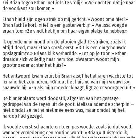
zei Brian tegen Ethan, net iets te vrolijk. «We dachten dat je naar
de voorkant zou komen.»
Ethan hield zijn ogen strak op mij gericht. «Woont oma hier?»
Brian lachte kort. «Het is een gastenverblijf.» Melissa voegde
eraan toe: «Ze vindt het fijn om haar eigen plekje te hebben.»
Ik opende mijn mond om de plooien glad te strijken, zoals ik
altijd deed, maar Ethan sprak eerst. «Dit is een omgebouwde
opslagruimte.» Brians blik verhardde. «Let op je toon.» Ethan
draaide zich volledig naar hem toe. «Waarom woont mijn
grootmoeder achter het huis?»
Het antwoord kwam eruit bij Brian alsof het al jaren wachtte tot
iemand het zou horen. «Omdat het huis nu van mijn vrouw is,»
snauwde hij. «En als mijn moeder klaagt, ligt ze er voorgoed uit.»
De binnenplaats werd doodstil, afgezien van het gestage
gedruppel van de regen uit de goot. Melissa ademde scherp in —
niet omdat ze het er niet mee eens was, maar omdat hij het
hardop had gezegd.
Ik voelde eerst schaamte en toen pas woede, zoals je dat voelt
wanneer vernedering een routine wordt. «Brian,» fluisterde ik,