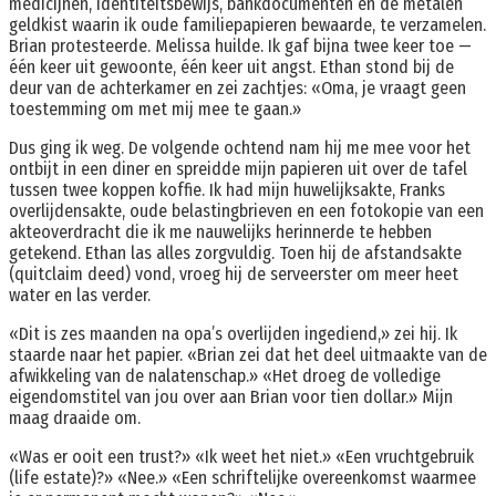
medicijnen, identiteitsbewijs, bankdocumenten en de metalen
geldkist waarin ik oude familiepapieren bewaarde, te verzamelen.
Brian protesteerde. Melissa huilde. Ik gaf bijna twee keer toe —
één keer uit gewoonte, één keer uit angst. Ethan stond bij de
deur van de achterkamer en zei zachtjes: «Oma, je vraagt geen
toestemming om met mij mee te gaan.»
Dus ging ik weg. De volgende ochtend nam hij me mee voor het
ontbijt in een diner en spreidde mijn papieren uit over de tafel
tussen twee koppen koffie. Ik had mijn huwelijksakte, Franks
overlijdensakte, oude belastingbrieven en een fotokopie van een
akteoverdracht die ik me nauwelijks herinnerde te hebben
getekend. Ethan las alles zorgvuldig. Toen hij de afstandsakte
(quitclaim deed) vond, vroeg hij de serveerster om meer heet
water en las verder.
«Dit is zes maanden na opa’s overlijden ingediend,» zei hij. Ik
staarde naar het papier. «Brian zei dat het deel uitmaakte van de
afwikkeling van de nalatenschap.» «Het droeg de volledige
eigendomstitel van jou over aan Brian voor tien dollar.» Mijn
maag draaide om.
«Was er ooit een trust?» «Ik weet het niet.» «Een vruchtgebruik
(life estate)?» «Nee.» «Een schriftelijke overeenkomst waarmee