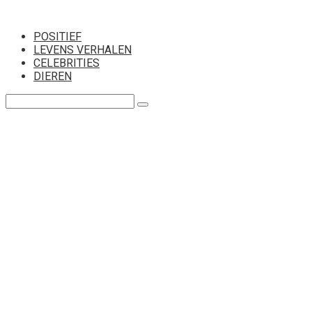
Перейти
к
POSITIEF
контенту
LEVENS VERHALEN
CELEBRITIES
DIEREN
Поиск: