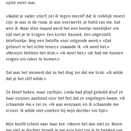
optie meer was.
«Nadat je vader stierf, zei ik tegen mezelf dat ik redelijk moest
zijn. Je was in de rouw. Je was overwerkt. Je hield van me. Dat
wist ik. Maar elke maand werd het een beetje moeilijker om
tijd met je te krijgen. Een korter bezoek. Een uitgesteld
telefoontje. Nog een belofte voor volgende week.» «Dat
gebeurt in het echte leven,» snauwde ik. «Ik weet het.»
«Mensen hebben het druk.» «Ik weet het.» «Je had me kunnen
vragen om vaker te komen.»
Dat was het moment dat ze het ding zei dat me brak. «Ik wilde
dat je het zélf wilde.»
Ze bleef huilen, maar zachtjes. Linda had altijd gehuild alsof ze
haar excuses aanbood voor het feit dat ze ongelegen kwam. «Ik
schaamde me,» zei ze. «Ik was eenzaam, en ik schaamde me
ervoor. Ik wilde niet smeken bij mijn dochter om tijd.»
Mijn hoofd schoot naar haar toe. «Noem het dan niet zo. Noem
me niet je dochter terwijl je me erin luist om je te betalen om