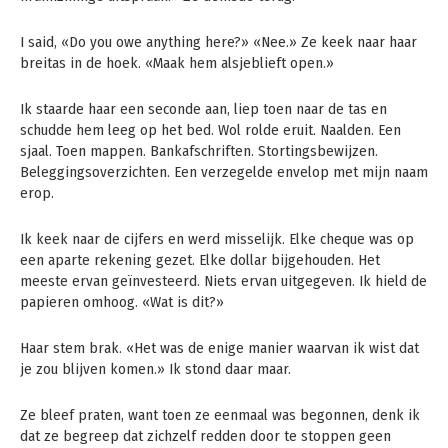
I said, «Do you owe anything here?» «Nee.» Ze keek naar haar
breitas in de hoek. «Maak hem alsjeblieft open.»
Ik staarde haar een seconde aan, liep toen naar de tas en
schudde hem leeg op het bed. Wol rolde eruit. Naalden. Een
sjaal. Toen mappen. Bankafschriften. Stortingsbewijzen.
Beleggingsoverzichten. Een verzegelde envelop met mijn naam
erop.
Ik keek naar de cijfers en werd misselijk. Elke cheque was op
een aparte rekening gezet. Elke dollar bijgehouden. Het
meeste ervan geïnvesteerd. Niets ervan uitgegeven. Ik hield de
papieren omhoog. «Wat is dit?»
Haar stem brak. «Het was de enige manier waarvan ik wist dat
je zou blijven komen.» Ik stond daar maar.
Ze bleef praten, want toen ze eenmaal was begonnen, denk ik
dat ze begreep dat zichzelf redden door te stoppen geen