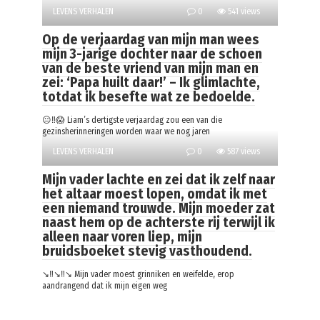
LEVENS VERHALEN
0
541 views
Op de verjaardag van mijn man wees
mijn 3-jarige dochter naar de schoen
van de beste vriend van mijn man en
zei: ‘Papa huilt daar!’ – Ik glimlachte,
totdat ik besefte wat ze bedoelde.
😐‼️😱 Liam’s dertigste verjaardag zou een van die
gezinsherinneringen worden waar we nog jaren
LEVENS VERHALEN
0
587 views
Mijn vader lachte en zei dat ik zelf naar
het altaar moest lopen, omdat ik met
een niemand trouwde. Mijn moeder zat
naast hem op de achterste rij terwijl ik
alleen naar voren liep, mijn
bruidsboeket stevig vasthoudend.
↘️‼️↘️‼️↘️ Mijn vader moest grinniken en weifelde, erop
aandrangend dat ik mijn eigen weg