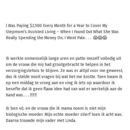
I Was Paying $2,500 Every Month for a Year to Cover My
Stepmom’s Assisted Living – When I Found Out What She Was
Really Spending the Money On, I Went Pale․․․ 😱😱😱
Ik werkte onmenselijk lange uren en putte mezelf volledig uit
om de vrouw die mij had grootgebracht te helpen in het
verzorgingstehuis te blijven. Ze was er altijd voor me geweest,
dus ik stelde nooit vragen bij wat het me kostte. Toen kwam ik
op een middag te vroeg aan en ving ik iets op waardoor ik
besefte dat ik geen flauw idee had van wat er werkelijk aan de
hand was․․․‼️‼️‼️
Ik ben 40, en de vrouw die ik mama noem is niet mijn
biologische moeder. Mijn echte moeder stierf toen ik acht was.
Daarna trouwde mijn vader met Linda.