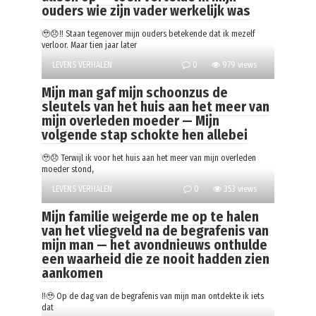
ouders wie zijn vader werkelijk was
🥹😞‼️ Staan tegenover mijn ouders betekende dat ik mezelf
verloor. Maar tien jaar later
LEVENS VERHALEN
0
979 views
Mijn man gaf mijn schoonzus de
sleutels van het huis aan het meer van
mijn overleden moeder — Mijn
volgende stap schokte hen allebei
🥹😞 Terwijl ik voor het huis aan het meer van mijn overleden
moeder stond,
LEVENS VERHALEN
0
353 views
Mijn familie weigerde me op te halen
van het vliegveld na de begrafenis van
mijn man — het avondnieuws onthulde
een waarheid die ze nooit hadden zien
aankomen
‼️🥹 Op de dag van de begrafenis van mijn man ontdekte ik iets
dat