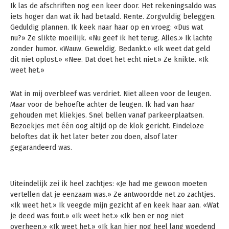
Ik las de afschriften nog een keer door. Het rekeningsaldo was
iets hoger dan wat ik had betaald. Rente. Zorgvuldig beleggen.
Geduldig plannen. Ik keek naar haar op en vroeg: «Dus wat
nu?» Ze slikte moeilijk. «Nu geef ik het terug. Alles.» Ik lachte
zonder humor. «Wauw. Geweldig. Bedankt.» «Ik weet dat geld
dit niet oplost.» «Nee. Dat doet het echt niet.» Ze knikte. «Ik
weet het.»
Wat in mij overbleef was verdriet. Niet alleen voor de leugen.
Maar voor de behoefte achter de leugen. Ik had van haar
gehouden met kliekjes. Snel bellen vanaf parkeerplaatsen.
Bezoekjes met één oog altijd op de klok gericht. Eindeloze
beloftes dat ik het later beter zou doen, alsof later
gegarandeerd was.
Uiteindelijk zei ik heel zachtjes: «Je had me gewoon moeten
vertellen dat je eenzaam was.» Ze antwoordde net zo zachtjes.
«Ik weet het.» Ik veegde mijn gezicht af en keek haar aan. «Wat
je deed was fout.» «Ik weet het.» «Ik ben er nog niet
overheen.» «Ik weet het.» «Ik kan hier nog heel lang woedend