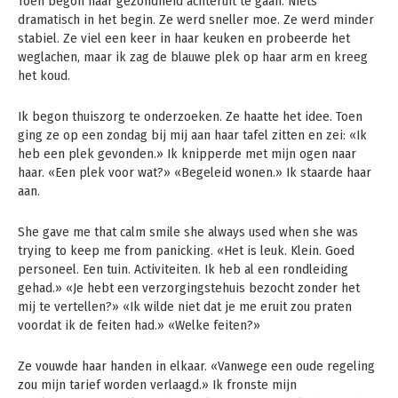
Toen begon haar gezondheid achteruit te gaan. Niets
dramatisch in het begin. Ze werd sneller moe. Ze werd minder
stabiel. Ze viel een keer in haar keuken en probeerde het
weglachen, maar ik zag de blauwe plek op haar arm en kreeg
het koud.
Ik begon thuiszorg te onderzoeken. Ze haatte het idee. Toen
ging ze op een zondag bij mij aan haar tafel zitten en zei: «Ik
heb een plek gevonden.» Ik knipperde met mijn ogen naar
haar. «Een plek voor wat?» «Begeleid wonen.» Ik staarde haar
aan.
She gave me that calm smile she always used when she was
trying to keep me from panicking. «Het is leuk. Klein. Goed
personeel. Een tuin. Activiteiten. Ik heb al een rondleiding
gehad.» «Je hebt een verzorgingstehuis bezocht zonder het
mij te vertellen?» «Ik wilde niet dat je me eruit zou praten
voordat ik de feiten had.» «Welke feiten?»
Ze vouwde haar handen in elkaar. «Vanwege een oude regeling
zou mijn tarief worden verlaagd.» Ik fronste mijn