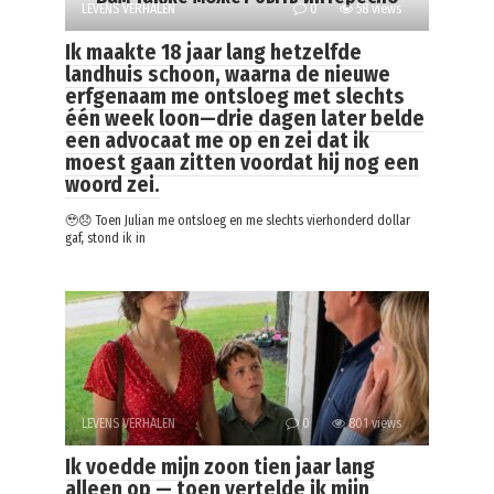
LEVENS VERHALEN
0
58 views
Ik maakte 18 jaar lang hetzelfde
landhuis schoon, waarna de nieuwe
erfgenaam me ontsloeg met slechts
één week loon—drie dagen later belde
een advocaat me op en zei dat ik
moest gaan zitten voordat hij nog een
woord zei.
🥹😞 Toen Julian me ontsloeg en me slechts vierhonderd dollar
gaf, stond ik in
LEVENS VERHALEN
0
801 views
Ik voedde mijn zoon tien jaar lang
alleen op — toen vertelde ik mijn