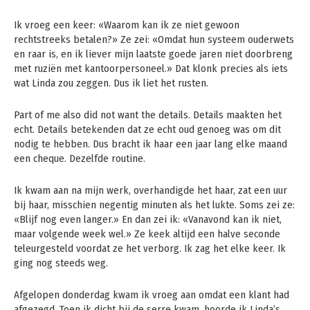
Ik vroeg een keer: «Waarom kan ik ze niet gewoon
rechtstreeks betalen?» Ze zei: «Omdat hun systeem ouderwets
en raar is, en ik liever mijn laatste goede jaren niet doorbreng
met ruziën met kantoorpersoneel.» Dat klonk precies als iets
wat Linda zou zeggen. Dus ik liet het rusten.
Part of me also did not want the details. Details maakten het
echt. Details betekenden dat ze echt oud genoeg was om dit
nodig te hebben. Dus bracht ik haar een jaar lang elke maand
een cheque. Dezelfde routine.
Ik kwam aan na mijn werk, overhandigde het haar, zat een uur
bij haar, misschien negentig minuten als het lukte. Soms zei ze:
«Blijf nog even langer.» En dan zei ik: «Vanavond kan ik niet,
maar volgende week wel.» Ze keek altijd een halve seconde
teleurgesteld voordat ze het verborg. Ik zag het elke keer. Ik
ging nog steeds weg.
Afgelopen donderdag kwam ik vroeg aan omdat een klant had
afgezegd. Toen ik dicht bij de serre kwam, hoorde ik Linda’s