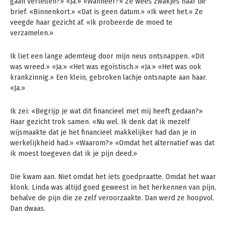
gaan vertellen?» «Ja.» «Wanneer?» Ze wees zwakjes naar de
brief. «Binnenkort.» «Dat is geen datum.» «Ik weet het.» Ze
veegde haar gezicht af. «Ik probeerde de moed te
verzamelen.»
Ik liet een lange ademteug door mijn neus ontsnappen. «Dit
was wreed.» «Ja.» «Het was egoïstisch.» «Ja.» «Het was ook
krankzinnig.» Een klein, gebroken lachje ontsnapte aan haar.
«Ja.»
Ik zei: «Begrijp je wat dit financieel met mij heeft gedaan?»
Haar gezicht trok samen. «Nu wel. Ik denk dat ik mezelf
wijsmaakte dat je het financieel makkelijker had dan je in
werkelijkheid had.» «Waarom?» «Omdat het alternatief was dat
ik moest toegeven dat ik je pijn deed.»
Die kwam aan. Niet omdat het iets goedpraatte. Omdat het waar
klonk. Linda was altijd goed geweest in het herkennen van pijn,
behalve de pijn die ze zelf veroorzaakte. Dan werd ze hoopvol.
Dan dwaas.