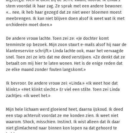
stem voordat ik haar zag. Ze sprak met een andere bewoner.
«… nee, ik heb haar gezegd dat ze niet weer bloemen moest
meebrengen. Ik kan niet blijven doen alsof ik weet wat ik met
orchideeën moet doen.»
De andere vrouw lachte. Toen zei ze: «Je dochter komt
tenminste op bezoek. Mijn zoon stuurt e-mails alsof hij naar de
klantenservice schrijft.» Linda lachte ook, maar het vervaagde
snel. Toen zei ze iets dat me deed verstijven. «Ze denkt dat ze
betaalt om mij hier te laten wonen. Het is de enige reden dat
ze elke maand zonder fouten langskomt.»
Ik bevroor. De andere vrouw zei: «Linda.» «Ik weet hoe dat
klinkt.» «Het klinkt slecht.» Er viel een stilte. Toen zei Linda
zachtjes: «Ik weet het.»
Mijn hele lichaam werd gloeiend heet, daarna ijskoud. Ik deed
een stap achteruit voordat ze me konden zien. Ik weet niet
waarom. Shock, misschien. Instinct. Ik wist alleen dat ik daar
niet glimlachend naar binnen kon lopen na dat gehoord te