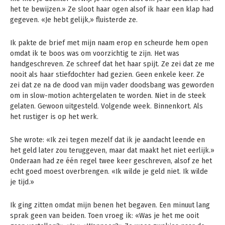
het te bewijzen.» Ze sloot haar ogen alsof ik haar een klap had
gegeven. «Je hebt gelijk,» fluisterde ze.
Ik pakte de brief met mijn naam erop en scheurde hem open
omdat ik te boos was om voorzichtig te zijn. Het was
handgeschreven. Ze schreef dat het haar spijt. Ze zei dat ze me
nooit als haar stiefdochter had gezien. Geen enkele keer. Ze
zei dat ze na de dood van mijn vader doodsbang was geworden
om in slow-motion achtergelaten te worden. Niet in de steek
gelaten. Gewoon uitgesteld. Volgende week. Binnenkort. Als
het rustiger is op het werk.
She wrote: «Ik zei tegen mezelf dat ik je aandacht leende en
het geld later zou teruggeven, maar dat maakt het niet eerlijk.»
Onderaan had ze één regel twee keer geschreven, alsof ze het
echt goed moest overbrengen. «Ik wilde je geld niet. Ik wilde
je tijd.»
Ik ging zitten omdat mijn benen het begaven. Een minuut lang
sprak geen van beiden. Toen vroeg ik: «Was je het me ooit