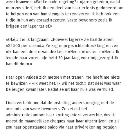
wenkbrauwen. «Welke oude regeling?» «Jaren geleden, nadat
mijn zus stierf, heb ik een deel van haar erfenis gedoneerd om
te helpen een van hun vleugels te renoveren. Ik heb ook een
tijdje in hun adviesraad gezeten. Vaste bewoners zoals ik
krijgen een lager tarief.»
«Oké,» zei ik langzaam. «Hoeveel lager?» Ze haalde adem.
«$2.500 per maand.» Ze zag mijn gezichtsuitdrukking en zei:
«Ik kan een deel ervan dekken.» «Nee.» «Luister-» «Nee.» Ik
leunde naar voren. «Je hebt 30 jaar lang voor mij gezorgd. Ik
kan dit doen.»
Haar ogen vulden zich meteen met tranen. «Je hoeft me niets
te bewijzen.» «Ik weet het. Ik wil het toch.» Dat deel was waar.
De leugen kwam later. Nadat ze uit haar huis was verhuisd.
Linda vertelde me dat de instelling anders omging met de
accounts van vaste bewoners. Ze zei dat het
administratiekantoor haar korting intern verwerkte, dus ik
moest de maandelijkse cheques naar haar uitschrijven, en zij
zou haar openstaande saldo via haar privérekening betalen.