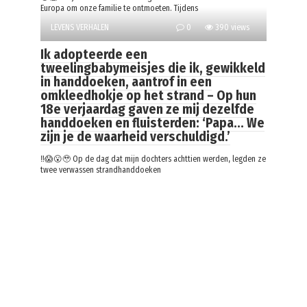
Europa om onze familie te ontmoeten. Tijdens
LEVENS VERHALEN
0
390 views
Ik adopteerde een
tweelingbabymeisjes die ik, gewikkeld
in handdoeken, aantrof in een
omkleedhokje op het strand – Op hun
18e verjaardag gaven ze mij dezelfde
handdoeken en fluisterden: ‘Papa… We
zijn je de waarheid verschuldigd.’
‼️😱😮🥹 Op de dag dat mijn dochters achttien werden, legden ze
twee verwassen strandhanddoeken