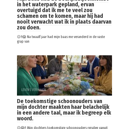
in het waterpark gepland, ervan
overtuigd dat ik me te veel zou
schamen om te komen, maar hij had
nooit verwacht wat ik in plaats daarvan
zou doen.
😐‼️😱 Na twaalf jaar had mijn baas me veranderd in de vaste
grap van
LEVENS VERHALEN
0
161 views
De toekomstige schoonouders van
mijn dochter maakten haar belachelijk
in een andere taal, maar ik begreep elk
woord.
😐😱‼️ Mijn dochters toekomstige schoonouders reisden vanuit