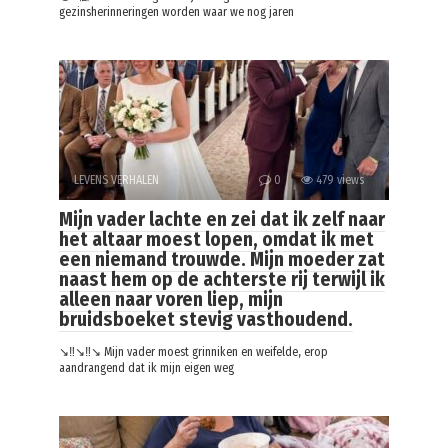
gezinsherinneringen worden waar we nog jaren
LEVENS VERHALEN
0
479 views
Mijn vader lachte en zei dat ik zelf naar
het altaar moest lopen, omdat ik met
een niemand trouwde. Mijn moeder zat
naast hem op de achterste rij terwijl ik
alleen naar voren liep, mijn
bruidsboeket stevig vasthoudend.
↘️‼️↘️‼️↘️ Mijn vader moest grinniken en weifelde, erop
aandrangend dat ik mijn eigen weg