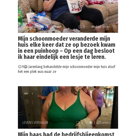
LEVENS VERHALEN
0
240 views
Mijn schoonmoeder veranderde mijn
huis elke keer dat ze op bezoek kwam
in een puinhoop – Op een dag besloot
ik haar eindelijk een lesje te leren.
😐‼️😱 Jarenlang behandelde mijn schoonmoeder mijn huis alsof
het een plek was waar ze
LEVENS VERHALEN
0
2 421 views
Mijn baas had de bedrijfsbijeenkomst