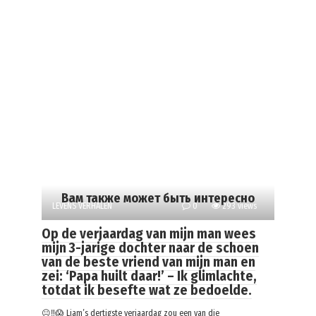
Вам также может быть интересно
LEVENS VERHALEN
0
293 views
Op de verjaardag van mijn man wees
mijn 3-jarige dochter naar de schoen
van de beste vriend van mijn man en
zei: ‘Papa huilt daar!’ – Ik glimlachte,
totdat ik besefte wat ze bedoelde.
😐‼️😱 Liam’s dertigste verjaardag zou een van die