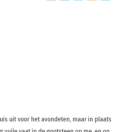
is uit voor het avondeten, maar in plaats
g vuile vaat in de gootsteen op me, en op