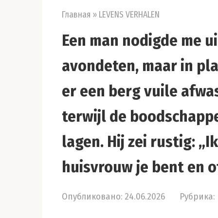
Главная
»
LEVENS VERHALEN
Een man nodigde me uit
avondeten, maar in pla
er een berg vuile afwa
terwijl de boodschappe
lagen. Hij zei rustig: „I
huisvrouw je bent en o
Опубликовано:
24.06.2026
Рубрика: