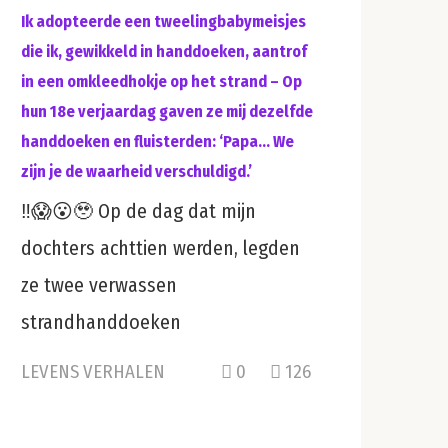
Ik adopteerde een tweelingbabymeisjes
die ik, gewikkeld in handdoeken, aantrof
in een omkleedhokje op het strand – Op
hun 18e verjaardag gaven ze mij dezelfde
handdoeken en fluisterden: ‘Papa… We
zijn je de waarheid verschuldigd.’
‼️😱😮🥹 Op de dag dat mijn
dochters achttien werden, legden
ze twee verwassen
strandhanddoeken
LEVENS VERHALEN
0
126