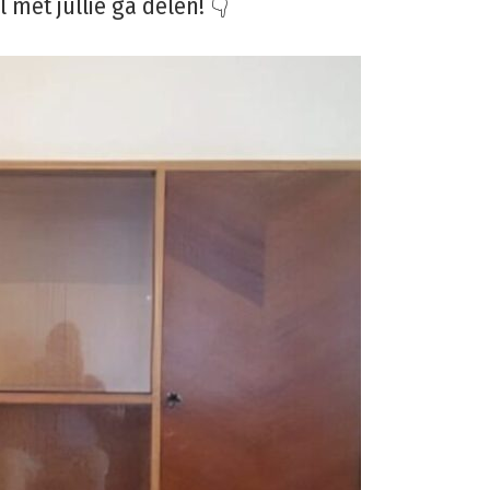
el met jullie ga delen! 👇