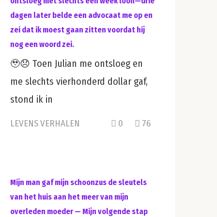
ontsloeg met slechts één week loon—drie
dagen later belde een advocaat me op en
zei dat ik moest gaan zitten voordat hij
nog een woord zei.
🥹😞 Toen Julian me ontsloeg en
me slechts vierhonderd dollar gaf,
stond ik in
LEVENS VERHALEN
0
76
Mijn man gaf mijn schoonzus de sleutels
van het huis aan het meer van mijn
overleden moeder — Mijn volgende stap