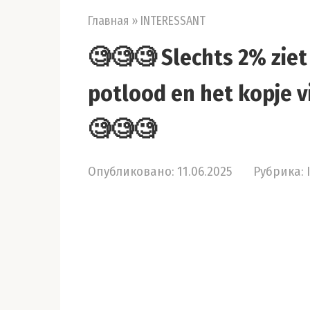
Главная
»
INTERESSANT
🧐🧐🧐 Slechts 2% ziet 
potlood en het kopje v
🧐🧐🧐
Опубликовано:
11.06.2025
Рубрика: