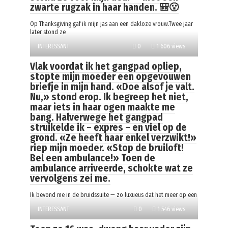
zwarte rugzak in haar handen. 🎒😮
Op Thanksgiving gaf ik mijn jas aan een dakloze vrouw.Twee jaar
later stond ze
INTERESSANT
0
1 606 views
Vlak voordat ik het gangpad opliep,
stopte mijn moeder een opgevouwen
briefje in mijn hand. «Doe alsof je valt.
Nu,» stond erop. Ik begreep het niet,
maar iets in haar ogen maakte me
bang. Halverwege het gangpad
struikelde ik – expres – en viel op de
grond. «Ze heeft haar enkel verzwikt!»
riep mijn moeder. «Stop de bruiloft!
Bel een ambulance!» Toen de
ambulance arriveerde, schokte wat ze
vervolgens zei me.
Ik bevond me in de bruidssuite — zo luxueus dat het meer op een
INTERESSANT
0
1 546 views