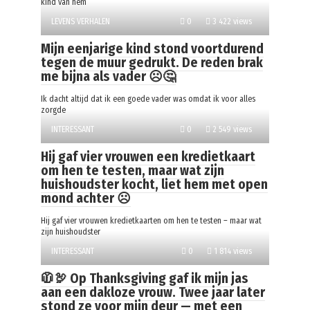
kind van hem
LEVENS VERHALEN
0
3 422 views
Mijn eenjarige kind stond voortdurend
tegen de muur gedrukt. De reden brak
me bijna als vader ☹️🤔
Ik dacht altijd dat ik een goede vader was omdat ik voor alles
zorgde
INTERESSANT
0
2 549 views
Hij gaf vier vrouwen een kredietkaart
om hen te testen, maar wat zijn
huishoudster kocht, liet hem met open
mond achter ☹️
Hij gaf vier vrouwen kredietkaarten om hen te testen – maar wat
zijn huishoudster
INTERESSANT
0
1 814 views
🧥🦃 Op Thanksgiving gaf ik mijn jas
aan een dakloze vrouw. Twee jaar later
stond ze voor mijn deur — met een