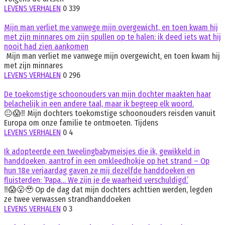
LEVENS VERHALEN
0
339
Mijn man verliet me vanwege mijn overgewicht, en toen kwam hij
met zijn minnares om zijn spullen op te halen: ik deed iets wat hij
nooit had zien aankomen
Mijn man verliet me vanwege mijn overgewicht, en toen kwam hij
met zijn minnares
LEVENS VERHALEN
0
296
De toekomstige schoonouders van mijn dochter maakten haar
belachelijk in een andere taal, maar ik begreep elk woord.
😐😱‼️ Mijn dochters toekomstige schoonouders reisden vanuit
Europa om onze familie te ontmoeten. Tijdens
LEVENS VERHALEN
0
4
Ik adopteerde een tweelingbabymeisjes die ik, gewikkeld in
handdoeken, aantrof in een omkleedhokje op het strand – Op
hun 18e verjaardag gaven ze mij dezelfde handdoeken en
fluisterden: ‘Papa… We zijn je de waarheid verschuldigd.’
‼️😱😮🥹 Op de dag dat mijn dochters achttien werden, legden
ze twee verwassen strandhanddoeken
LEVENS VERHALEN
0
3