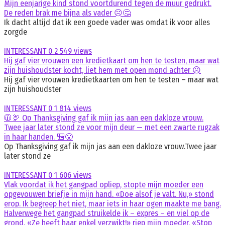
Mijn eenjarige kind stond voortdurend tegen de muur gedrukt.
De reden brak me bijna als vader ☹️🤔
Ik dacht altijd dat ik een goede vader was omdat ik voor alles
zorgde
INTERESSANT
0
2 549 views
Hij gaf vier vrouwen een kredietkaart om hen te testen, maar wat
zijn huishoudster kocht, liet hem met open mond achter ☹️
Hij gaf vier vrouwen kredietkaarten om hen te testen – maar wat
zijn huishoudster
INTERESSANT
0
1 814 views
🧥🦃 Op Thanksgiving gaf ik mijn jas aan een dakloze vrouw.
Twee jaar later stond ze voor mijn deur — met een zwarte rugzak
in haar handen. 🎒😮
Op Thanksgiving gaf ik mijn jas aan een dakloze vrouw.Twee jaar
later stond ze
INTERESSANT
0
1 606 views
Vlak voordat ik het gangpad opliep, stopte mijn moeder een
opgevouwen briefje in mijn hand. «Doe alsof je valt. Nu,» stond
erop. Ik begreep het niet, maar iets in haar ogen maakte me bang.
Halverwege het gangpad struikelde ik – expres – en viel op de
grond. «Ze heeft haar enkel verzwikt!» riep mijn moeder. «Stop