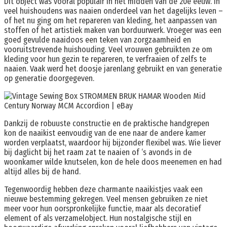
Dit object was vooral populair in het midden van de 20e eeuw. In
veel huishoudens was naaien onderdeel van het dagelijks leven –
of het nu ging om het repareren van kleding, het aanpassen van
stoffen of het artistiek maken van borduurwerk. Vroeger was een
goed gevulde naaidoos een teken van zorgzaamheid en
vooruitstrevende huishouding. Veel vrouwen gebruikten ze om
kleding voor hun gezin te repareren, te verfraaien of zelfs te
naaien. Vaak werd het doosje jarenlang gebruikt en van generatie
op generatie doorgegeven.
Dankzij de robuuste constructie en de praktische handgrepen
kon de naaikist eenvoudig van de ene naar de andere kamer
worden verplaatst, waardoor hij bijzonder flexibel was. Wie liever
bij daglicht bij het raam zat te naaien of ‘s avonds in de
woonkamer wilde knutselen, kon de hele doos meenemen en had
altijd alles bij de hand.
Tegenwoordig hebben deze charmante naaikistjes vaak een
nieuwe bestemming gekregen. Veel mensen gebruiken ze niet
meer voor hun oorspronkelijke functie, maar als decoratief
element of als verzamelobject. Hun nostalgische stijl en