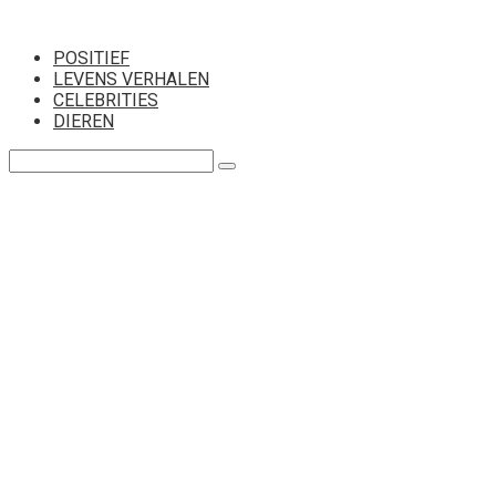
Перейти
к
POSITIEF
контенту
LEVENS VERHALEN
CELEBRITIES
DIEREN
Поиск: