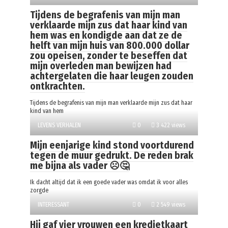
Tijdens de begrafenis van mijn man
verklaarde mijn zus dat haar kind van
hem was en kondigde aan dat ze de
helft van mijn huis van 800.000 dollar
zou opeisen, zonder te beseffen dat
mijn overleden man bewijzen had
achtergelaten die haar leugen zouden
ontkrachten.
Tijdens de begrafenis van mijn man verklaarde mijn zus dat haar
kind van hem
LEVENS VERHALEN
0
3 422 views
Mijn eenjarige kind stond voortdurend
tegen de muur gedrukt. De reden brak
me bijna als vader ☹️🤔
Ik dacht altijd dat ik een goede vader was omdat ik voor alles
zorgde
INTERESSANT
0
2 549 views
Hij gaf vier vrouwen een kredietkaart