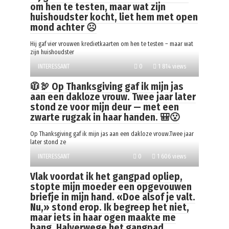
om hen te testen, maar wat zijn
huishoudster kocht, liet hem met open
mond achter ☹️
Hij gaf vier vrouwen kredietkaarten om hen te testen – maar wat
zijn huishoudster
INTERESSANT
0
1 814 views
🧥🦃 Op Thanksgiving gaf ik mijn jas
aan een dakloze vrouw. Twee jaar later
stond ze voor mijn deur — met een
zwarte rugzak in haar handen. 🎒😮
Op Thanksgiving gaf ik mijn jas aan een dakloze vrouw.Twee jaar
later stond ze
INTERESSANT
0
1 606 views
Vlak voordat ik het gangpad opliep,
stopte mijn moeder een opgevouwen
briefje in mijn hand. «Doe alsof je valt.
Nu,» stond erop. Ik begreep het niet,
maar iets in haar ogen maakte me
bang. Halverwege het gangpad