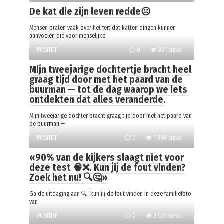
De kat die zijn leven redde☹️
Mensen praten vaak over het feit dat katten dingen kunnen
aanvoelen die voor menselijke
POSITIEF
0
931 views
Mijn tweejarige dochtertje bracht heel
graag tijd door met het paard van de
buurman — tot de dag waarop we iets
ontdekten dat alles veranderde.
Mijn tweejarige dochter bracht graag tijd door met het paard van
de buurman —
POSITIEF
0
1 966 views
«90% van de kijkers slaagt niet voor
deze test 🧠❌. Kun jij de fout vinden?
Zoek het nu! 🔍🤔»
Ga de uitdaging aan 🔍: kun jij de fout vinden in deze familiefoto
van
POSITIEF
0
2 021 views