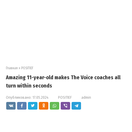
Главная
»
POSITIEF
Amazing 11-year-old makes The Voice coaches all
turn within seconds
Опубликовано:
17.05.2024
POSITIEF
admin