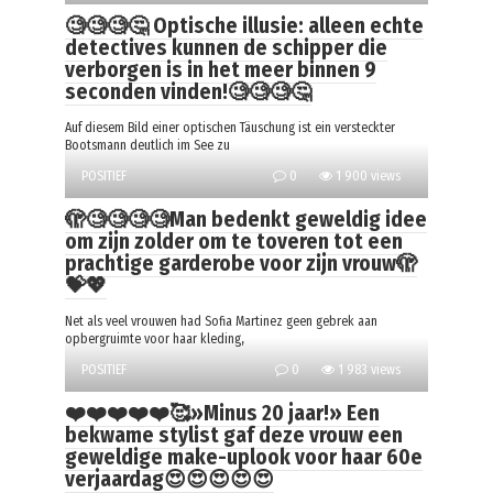
🧐🧐🧐🤔 Optische illusie: alleen echte
detectives kunnen de schipper die
verborgen is in het meer binnen 9
seconden vinden!🧐🧐🧐🤔
Auf diesem Bild einer optischen Täuschung ist ein versteckter
Bootsmann deutlich im See zu
POSITIEF
0
1 900 views
🫣🧐🧐🧐🧐Man bedenkt geweldig idee
om zijn zolder om te toveren tot een
prachtige garderobe voor zijn vrouw🫣
💝💖
Net als veel vrouwen had Sofia Martinez geen gebrek aan
opbergruimte voor haar kleding,
POSITIEF
0
1 983 views
❤️❤️❤️❤️❤️🥰»Minus 20 jaar!» Een
bekwame stylist gaf deze vrouw een
geweldige make-uplook voor haar 60e
verjaardag😍😍😍😍😍