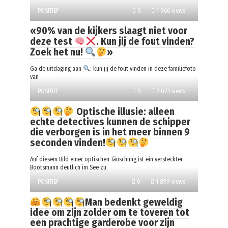
POSITIEF
0
1 966 views
«90% van de kijkers slaagt niet voor
deze test
. Kun jij de fout vinden?
Zoek het nu!
»
Ga de uitdaging aan
: kun jij de fout vinden in deze familiefoto
van
POSITIEF
0
2 021 views
Optische illusie: alleen
echte detectives kunnen de schipper
die verborgen is in het meer binnen 9
seconden vinden!
Auf diesem Bild einer optischen Täuschung ist ein versteckter
Bootsmann deutlich im See zu
POSITIEF
0
1 899 views
Man bedenkt geweldig
idee om zijn zolder om te toveren tot
een prachtige garderobe voor zijn