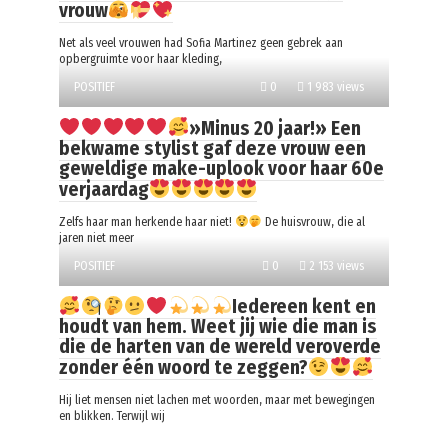
vrouw
Net als veel vrouwen had Sofia Martinez geen gebrek aan
opbergruimte voor haar kleding,
POSITIEF
0
1 983 views
»Minus 20 jaar!» Een
bekwame stylist gaf deze vrouw een
geweldige make-uplook voor haar 60e
verjaardag
Zelfs haar man herkende haar niet!
De huisvrouw, die al
jaren niet meer
POSITIEF
0
2 153 views
Iedereen kent en
houdt van hem. Weet jij wie die man is
die de harten van de wereld veroverde
zonder één woord te zeggen?
Hij liet mensen niet lachen met woorden, maar met bewegingen
en blikken. Terwijl wij