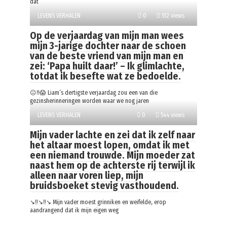
dat
LEVENS VERHALEN
0
512 views
Op de verjaardag van mijn man wees
mijn 3-jarige dochter naar de schoen
van de beste vriend van mijn man en
zei: ‘Papa huilt daar!’ – Ik glimlachte,
totdat ik besefte wat ze bedoelde.
😐‼️😱 Liam’s dertigste verjaardag zou een van die
gezinsherinneringen worden waar we nog jaren
LEVENS VERHALEN
0
544 views
Mijn vader lachte en zei dat ik zelf naar
het altaar moest lopen, omdat ik met
een niemand trouwde. Mijn moeder zat
naast hem op de achterste rij terwijl ik
alleen naar voren liep, mijn
bruidsboeket stevig vasthoudend.
↘️‼️↘️‼️↘️ Mijn vader moest grinniken en weifelde, erop
aandrangend dat ik mijn eigen weg