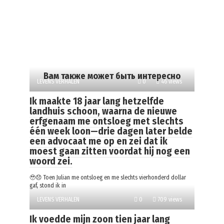
Вам также может быть интересно
LEVENS VERHALEN
0
46 views
Ik maakte 18 jaar lang hetzelfde
landhuis schoon, waarna de nieuwe
erfgenaam me ontsloeg met slechts
één week loon—drie dagen later belde
een advocaat me op en zei dat ik
moest gaan zitten voordat hij nog een
woord zei.
🥹😞 Toen Julian me ontsloeg en me slechts vierhonderd dollar
gaf, stond ik in
LEVENS VERHALEN
0
709 views
Ik voedde mijn zoon tien jaar lang