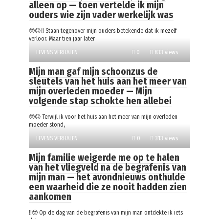
alleen op — toen vertelde ik mijn
ouders wie zijn vader werkelijk was
🥹😞‼️ Staan tegenover mijn ouders betekende dat ik mezelf
verloor. Maar tien jaar later
LEVENS VERHALEN
0
833 views
Mijn man gaf mijn schoonzus de
sleutels van het huis aan het meer van
mijn overleden moeder — Mijn
volgende stap schokte hen allebei
🥹😞 Terwijl ik voor het huis aan het meer van mijn overleden
moeder stond,
LEVENS VERHALEN
0
313 views
Mijn familie weigerde me op te halen
van het vliegveld na de begrafenis van
mijn man — het avondnieuws onthulde
een waarheid die ze nooit hadden zien
aankomen
‼️🥹 Op de dag van de begrafenis van mijn man ontdekte ik iets