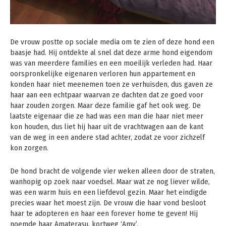
De vrouw postte op sociale media om te zien of deze hond een
baasje had. Hij ontdekte al snel dat deze arme hond eigendom
was van meerdere families en een moeilijk verleden had. Haar
oorspronkelijke eigenaren verloren hun appartement en
konden haar niet meenemen toen ze verhuisden, dus gaven ze
haar aan een echtpaar waarvan ze dachten dat ze goed voor
haar zouden zorgen. Maar deze familie gaf het ook weg. De
laatste eigenaar die ze had was een man die haar niet meer
kon houden, dus liet hij haar uit de vrachtwagen aan de kant
van de weg in een andere stad achter, zodat ze voor zichzelf
kon zorgen.
De hond bracht de volgende vier weken alleen door de straten,
wanhopig op zoek naar voedsel. Maar wat ze nog liever wilde,
was een warm huis en een liefdevol gezin. Maar het eindigde
precies waar het moest zijn. De vrouw die haar vond besloot
haar te adopteren en haar een forever home te geven! Hij
noemde haar Amaterasu, kortweg ‘Amy’.