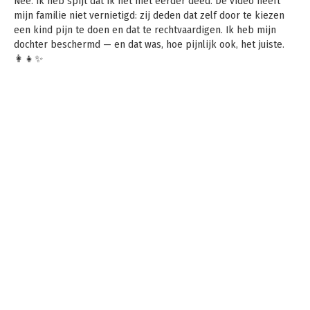
Nee. Ik heb spijt dat ik het niet eerder deed. De video heeft
mijn familie niet vernietigd: zij deden dat zelf door te kiezen
een kind pijn te doen en dat te rechtvaardigen. Ik heb mijn
dochter beschermd — en dat was, hoe pijnlijk ook, het juiste.
👩‍👧✨