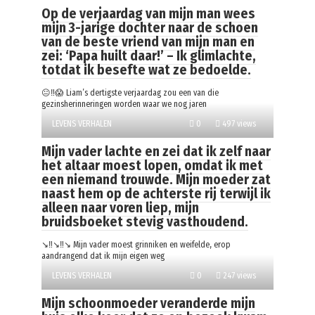
Op de verjaardag van mijn man wees
mijn 3-jarige dochter naar de schoen
van de beste vriend van mijn man en
zei: ‘Papa huilt daar!’ – Ik glimlachte,
totdat ik besefte wat ze bedoelde.
😐‼️😱 Liam’s dertigste verjaardag zou een van die
gezinsherinneringen worden waar we nog jaren
LEVENS VERHALEN
0
497 views
Mijn vader lachte en zei dat ik zelf naar
het altaar moest lopen, omdat ik met
een niemand trouwde. Mijn moeder zat
naast hem op de achterste rij terwijl ik
alleen naar voren liep, mijn
bruidsboeket stevig vasthoudend.
↘️‼️↘️‼️↘️ Mijn vader moest grinniken en weifelde, erop
aandrangend dat ik mijn eigen weg
LEVENS VERHALEN
0
247 views
Mijn schoonmoeder veranderde mijn