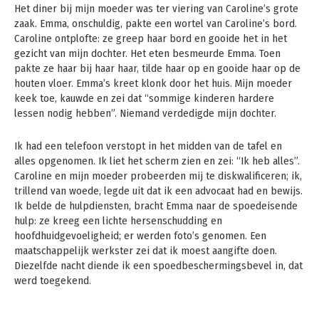
Het diner bij mijn moeder was ter viering van Caroline’s grote
zaak. Emma, onschuldig, pakte een wortel van Caroline’s bord.
Caroline ontplofte: ze greep haar bord en gooide het in het
gezicht van mijn dochter. Het eten besmeurde Emma. Toen
pakte ze haar bij haar haar, tilde haar op en gooide haar op de
houten vloer. Emma’s kreet klonk door het huis. Mijn moeder
keek toe, kauwde en zei dat “sommige kinderen hardere
lessen nodig hebben”. Niemand verdedigde mijn dochter.
Ik had een telefoon verstopt in het midden van de tafel en
alles opgenomen. Ik liet het scherm zien en zei: “Ik heb alles”.
Caroline en mijn moeder probeerden mij te diskwalificeren; ik,
trillend van woede, legde uit dat ik een advocaat had en bewijs.
Ik belde de hulpdiensten, bracht Emma naar de spoedeisende
hulp: ze kreeg een lichte hersenschudding en
hoofdhuidgevoeligheid; er werden foto’s genomen. Een
maatschappelijk werkster zei dat ik moest aangifte doen.
Diezelfde nacht diende ik een spoedbeschermingsbevel in, dat
werd toegekend.