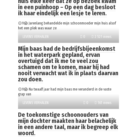
huis elke keer dat ze op bezoek kwam
in een puinhoop – Op een dag besloot
ik haar eindelijk een lesje te leren.
😐‼️😱 Jarenlang behandelde mijn schoonmoeder mijn huis alsof
het een plek was waar ze
LEVENS VERHALEN
0
2 521 views
Mijn baas had de bedrijfsbijeenkomst
in het waterpark gepland, ervan
overtuigd dat ik me te veel zou
schamen om te komen, maar hij had
nooit verwacht wat ik in plaats daarvan
zou doen.
😐‼️😱 Na twaalf jaar had mijn baas me veranderd in de vaste
grap van
LEVENS VERHALEN
0
161 views
De toekomstige schoonouders van
mijn dochter maakten haar belachelijk
in een andere taal, maar ik begreep elk
woord.