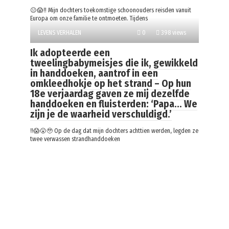
😐😱‼️ Mijn dochters toekomstige schoonouders reisden vanuit
Europa om onze familie te ontmoeten. Tijdens
LEVENS VERHALEN
0
398 views
Ik adopteerde een
tweelingbabymeisjes die ik, gewikkeld
in handdoeken, aantrof in een
omkleedhokje op het strand – Op hun
18e verjaardag gaven ze mij dezelfde
handdoeken en fluisterden: ‘Papa… We
zijn je de waarheid verschuldigd.’
‼️😱😮🥹 Op de dag dat mijn dochters achttien werden, legden ze
twee verwassen strandhanddoeken