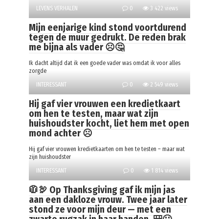
LEVENS VERHALEN
0
3 422 views
Mijn eenjarige kind stond voortdurend
tegen de muur gedrukt. De reden brak
me bijna als vader ☹️🤔
Ik dacht altijd dat ik een goede vader was omdat ik voor alles
zorgde
INTERESSANT
0
2 549 views
Hij gaf vier vrouwen een kredietkaart
om hen te testen, maar wat zijn
huishoudster kocht, liet hem met open
mond achter ☹️
Hij gaf vier vrouwen kredietkaarten om hen te testen – maar wat
zijn huishoudster
INTERESSANT
0
1 814 views
🧥🦃 Op Thanksgiving gaf ik mijn jas
aan een dakloze vrouw. Twee jaar later
stond ze voor mijn deur — met een