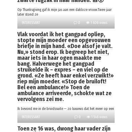
zwarte rugzak in haar handen. 🎒😮
Op Thanksgiving gaf ik mijn jas aan een dakloze vrouw.Twee jaar
later stond ze
INTERESSANT
0
1 606 views
Vlak voordat ik het gangpad opliep,
stopte mijn moeder een opgevouwen
briefje in mijn hand. «Doe alsof je valt.
Nu,» stond erop. Ik begreep het niet,
maar iets in haar ogen maakte me
bang. Halverwege het gangpad
struikelde ik – expres – en viel op de
grond. «Ze heeft haar enkel verzwikt!»
riep mijn moeder. «Stop de bruiloft!
Bel een ambulance!» Toen de
ambulance arriveerde, schokte wat ze
vervolgens zei me.
Ik bevond me in de bruidssuite — zo luxueus dat het meer op een
INTERESSANT
0
1 546 views
Toen ze 16 was, dwong haar vader zijn