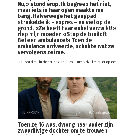
Nu,» stond erop. Ik begreep het niet,
maar iets in haar ogen maakte me
bang. Halverwege het gangpad
struikelde ik – expres – en viel op de
grond. «Ze heeft haar enkel verzwikt!»
riep mijn moeder. «Stop de bruiloft!
Bel een ambulance!» Toen de
ambulance arriveerde, schokte wat ze
vervolgens zei me.
Ik bevond me in de bruidssuite — zo luxueus dat het meer op een
INTERESSANT
0
1 546 views
Toen ze 16 was, dwong haar vader zijn
zwaarlijvige dochter om te trouwen