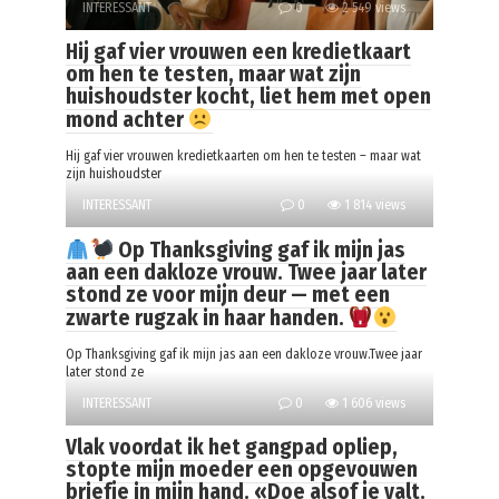
INTERESSANT
0
2 549 views
Hij gaf vier vrouwen een kredietkaart
om hen te testen, maar wat zijn
huishoudster kocht, liet hem met open
mond achter
Hij gaf vier vrouwen kredietkaarten om hen te testen – maar wat
zijn huishoudster
INTERESSANT
0
1 814 views
Op Thanksgiving gaf ik mijn jas
aan een dakloze vrouw. Twee jaar later
stond ze voor mijn deur — met een
zwarte rugzak in haar handen.
Op Thanksgiving gaf ik mijn jas aan een dakloze vrouw.Twee jaar
later stond ze
INTERESSANT
0
1 606 views
Vlak voordat ik het gangpad opliep,
stopte mijn moeder een opgevouwen
briefje in mijn hand. «Doe alsof je valt.