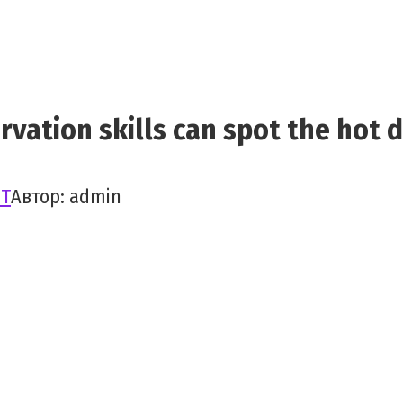
vation skills can spot the hot 
NT
Автор:
admin