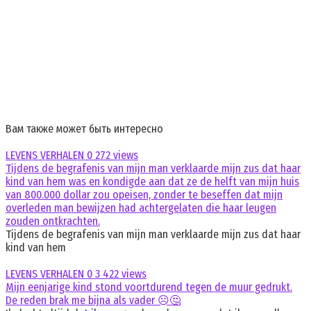
Вам также может быть интересно
LEVENS VERHALEN
0
272 views
Tijdens de begrafenis van mijn man verklaarde mijn zus dat haar
kind van hem was en kondigde aan dat ze de helft van mijn huis
van 800.000 dollar zou opeisen, zonder te beseffen dat mijn
overleden man bewijzen had achtergelaten die haar leugen
zouden ontkrachten.
Tijdens de begrafenis van mijn man verklaarde mijn zus dat haar
kind van hem
LEVENS VERHALEN
0
3 422 views
Mijn eenjarige kind stond voortdurend tegen de muur gedrukt.
De reden brak me bijna als vader ☹️🤔