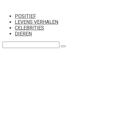
Перейти
к
POSITIEF
контенту
LEVENS VERHALEN
CELEBRITIES
DIEREN
Поиск: