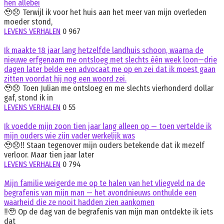
hen allebei
🥹😞 Terwijl ik voor het huis aan het meer van mijn overleden
moeder stond,
LEVENS VERHALEN
0
967
Ik maakte 18 jaar lang hetzelfde landhuis schoon, waarna de
nieuwe erfgenaam me ontsloeg met slechts één week loon—drie
dagen later belde een advocaat me op en zei dat ik moest gaan
zitten voordat hij nog een woord zei.
🥹😞 Toen Julian me ontsloeg en me slechts vierhonderd dollar
gaf, stond ik in
LEVENS VERHALEN
0
55
Ik voedde mijn zoon tien jaar lang alleen op — toen vertelde ik
mijn ouders wie zijn vader werkelijk was
🥹😞‼️ Staan tegenover mijn ouders betekende dat ik mezelf
verloor. Maar tien jaar later
LEVENS VERHALEN
0
794
Mijn familie weigerde me op te halen van het vliegveld na de
begrafenis van mijn man — het avondnieuws onthulde een
waarheid die ze nooit hadden zien aankomen
‼️🥹 Op de dag van de begrafenis van mijn man ontdekte ik iets
dat