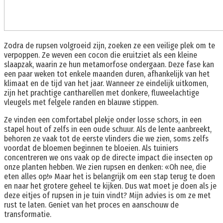
Zodra de rupsen volgroeid zijn, zoeken ze een veilige plek om te
verpoppen. Ze weven een cocon die eruitziet als een kleine
slaapzak, waarin ze hun metamorfose ondergaan. Deze fase kan
een paar weken tot enkele maanden duren, afhankelijk van het
klimaat en de tijd van het jaar. Wanneer ze eindelijk uitkomen,
zijn het prachtige cantharellen met donkere, fluweelachtige
vleugels met felgele randen en blauwe stippen.
Ze vinden een comfortabel plekje onder losse schors, in een
stapel hout of zelfs in een oude schuur. Als de lente aanbreekt,
behoren ze vaak tot de eerste vlinders die we zien, soms zelfs
voordat de bloemen beginnen te bloeien. Als tuiniers
concentreren we ons vaak op de directe impact die insecten op
onze planten hebben. We zien rupsen en denken: «Oh nee, die
eten alles op!» Maar het is belangrijk om een ​​stap terug te doen
en naar het grotere geheel te kijken. Dus wat moet je doen als je
deze eitjes of rupsen in je tuin vindt? Mijn advies is om ze met
rust te laten. Geniet van het proces en aanschouw de
transformatie.