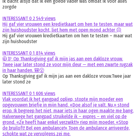
Ik dacht altijd dat ik een goede vader was omdat ik voor alles
zorgde
INTERESSANT
0
2 549 views
Hij gaf vier vrouwen een kredietkaart om hen te testen, maar wat
zijn huishoudster kocht, liet hem met open mond achter ☹️
Hij gaf vier vrouwen kredietkaarten om hen te testen – maar wat
zijn huishoudster
INTERESSANT
0
1 814 views
🧥🦃 Op Thanksgiving gaf ik mijn jas aan een dakloze vrouw.
Twee jaar later stond ze voor mijn deur — met een zwarte rugzak
in haar handen. 🎒😮
Op Thanksgiving gaf ik mijn jas aan een dakloze vrouw.Twee jaar
later stond ze
INTERESSANT
0
1 606 views
Vlak voordat ik het gangpad opliep, stopte mijn moeder een
opgevouwen briefje in mijn hand. «Doe alsof je valt. Nu,» stond
erop. Ik begreep het niet, maar iets in haar ogen maakte me bang.
Halverwege het gangpad struikelde ik – expres – en viel op de
grond. «Ze heeft haar enkel verzwikt!» riep mijn moeder. «Stop
de bruiloft! Bel een ambulance!» Toen de ambulance arriveerde,
schokte wat ze vervolgens zei me.