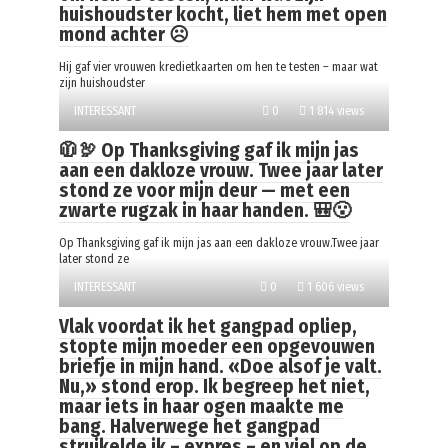
huishoudster kocht, liet hem met open
mond achter ☹️
Hij gaf vier vrouwen kredietkaarten om hen te testen – maar wat
zijn huishoudster
INTERESSANT
0
1 814 views
🧥🦃 Op Thanksgiving gaf ik mijn jas
aan een dakloze vrouw. Twee jaar later
stond ze voor mijn deur — met een
zwarte rugzak in haar handen. 🎒😮
Op Thanksgiving gaf ik mijn jas aan een dakloze vrouw.Twee jaar
later stond ze
INTERESSANT
0
1 606 views
Vlak voordat ik het gangpad opliep,
stopte mijn moeder een opgevouwen
briefje in mijn hand. «Doe alsof je valt.
Nu,» stond erop. Ik begreep het niet,
maar iets in haar ogen maakte me
bang. Halverwege het gangpad
struikelde ik – expres – en viel op de