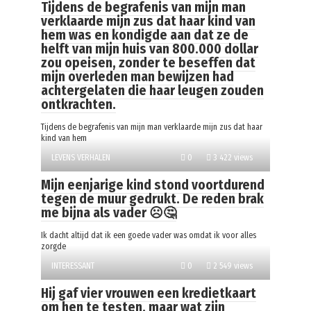
Tijdens de begrafenis van mijn man
verklaarde mijn zus dat haar kind van
hem was en kondigde aan dat ze de
helft van mijn huis van 800.000 dollar
zou opeisen, zonder te beseffen dat
mijn overleden man bewijzen had
achtergelaten die haar leugen zouden
ontkrachten.
Tijdens de begrafenis van mijn man verklaarde mijn zus dat haar
kind van hem
LEVENS VERHALEN
0
3 422 views
Mijn eenjarige kind stond voortdurend
tegen de muur gedrukt. De reden brak
me bijna als vader ☹️🤔
Ik dacht altijd dat ik een goede vader was omdat ik voor alles
zorgde
INTERESSANT
0
2 549 views
Hij gaf vier vrouwen een kredietkaart
om hen te testen, maar wat zijn