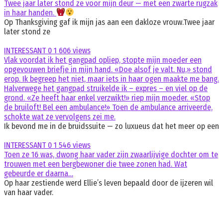
Twee jaar later stond ze voor mijn deur — met een zwarte rugzak
in haar handen.
Op Thanksgiving gaf ik mijn jas aan een dakloze vrouw.Twee jaar
later stond ze
INTERESSANT
0
1 606 views
Vlak voordat ik het gangpad opliep, stopte mijn moeder een
opgevouwen briefje in mijn hand. «Doe alsof je valt. Nu,» stond
erop. Ik begreep het niet, maar iets in haar ogen maakte me bang.
Halverwege het gangpad struikelde ik – expres – en viel op de
grond. «Ze heeft haar enkel verzwikt!» riep mijn moeder. «Stop
de bruiloft! Bel een ambulance!» Toen de ambulance arriveerde,
schokte wat ze vervolgens zei me.
Ik bevond me in de bruidssuite — zo luxueus dat het meer op een
INTERESSANT
0
1 546 views
Toen ze 16 was, dwong haar vader zijn zwaarlijvige dochter om te
trouwen met een bergbewoner die twee zonen had. Wat
gebeurde er daarna…
Op haar zestiende werd Ellie’s leven bepaald door de ijzeren wil
van haar vader.