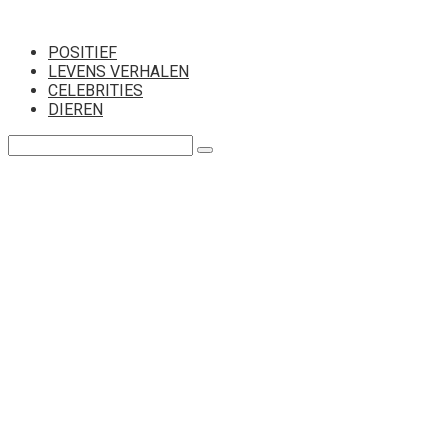
Перейти
к
POSITIEF
контенту
LEVENS VERHALEN
CELEBRITIES
DIEREN
Поиск: