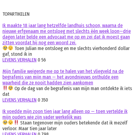
TOPARTIKELEN
Ik maakte 18 jaar lang hetzelfde landhuis schoon, waarna de
nieuwe erfgenaam me ontsloeg met slechts één week loon—drie
dagen later belde een advocaat me op en zei dat ik moest gaan
zitten voordat hij nog een woord zei.
Toen Julian me ontsloeg en me slechts vierhonderd dollar
gaf, stond ik in
LEVENS VERHALEN
0
56
Mijn familie weigerde me op te halen van het vliegveld na de
begrafenis van mijn man — het avondnieuws onthulde een
waarheid die ze nooit hadden zien aankomen
Op de dag van de begrafenis van mijn man ontdekte ik iets
dat
LEVENS VERHALEN
0
350
Ik voedde mijn zoon tien jaar lang alleen op — toen vertelde ik
mijn ouders wie zijn vader werkelijk was
Staan tegenover mijn ouders betekende dat ik mezelf
verloor. Maar tien jaar later
LEVENS VERHALEN
0
798