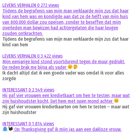
LEVENS VERHALEN
0
272 views
Tijdens de begrafenis van mijn man verklaarde mijn zus dat haar
kind van hem was en kondigde aan dat ze de helft van mijn huis
van 800.000 dollar zou opeisen, zonder te beseffen dat mijn
overleden man bewijzen had achtergelaten die haar leugen
zouden ontkrachten.
Tijdens de begrafenis van mijn man verklaarde mijn zus dat haar
kind van hem
LEVENS VERHALEN
0
3 422 views
Mijn eenjarige kind stond voortdurend tegen de muur gedrukt.
De reden brak me bijna als vader
Ik dacht altijd dat ik een goede vader was omdat ik voor alles
zorgde
INTERESSANT
0
2 549 views
Hij gaf vier vrouwen een kredietkaart om hen te testen, maar wat
zijn huishoudster kocht, liet hem met open mond achter
Hij gaf vier vrouwen kredietkaarten om hen te testen – maar wat
zijn huishoudster
INTERESSANT
0
1 814 views
Op Thanksgiving gaf ik mijn jas aan een dakloze vrouw.