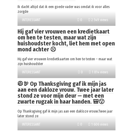
Ik dacht altijd dat ik een goede vader was omdat ik voor alles
zorgde
INTERESSANT
0
2 549 views
Hij gaf vier vrouwen een kredietkaart
om hen te testen, maar wat zijn
huishoudster kocht, liet hem met open
mond achter ☹️
Hij gaf vier vrouwen kredietkaarten om hen te testen – maar wat
zijn huishoudster
INTERESSANT
0
1 814 views
🧥🦃 Op Thanksgiving gaf ik mijn jas
aan een dakloze vrouw. Twee jaar later
stond ze voor mijn deur — met een
zwarte rugzak in haar handen. 🎒😮
Op Thanksgiving gaf ik mijn jas aan een dakloze vrouw.Twee jaar
later stond ze
INTERESSANT
0
1 606 views