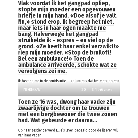
Vlak voordat ik het gangpad opliep,
stopte mijn moeder een opgevouwen
briefje in mijn hand. «Doe alsof je valt.
Nu,» stond erop. Ik begreep het niet,
maar iets in haar ogen maakte me
bang. Halverwege het gangpad
struikelde ik – expres – en viel op de
grond. «Ze heeft haar enkel verzwikt!»
riep mijn moeder. «Stop de bruiloft!
Bel een ambulance!» Toen de
ambulance arriveerde, schokte wat ze
vervolgens zei me.
Ik bevond me in de bruidssuite — zo luxueus dat het meer op een
INTERESSANT
0
1 546 views
Toen ze 16 was, dwong haar vader zijn
zwaarlijvige dochter om te trouwen
met een bergbewoner die twee zonen
had. Wat gebeurde er daarna…
Op haar zestiende werd Ellie’s leven bepaald door de ijzeren wil
van haar vader.