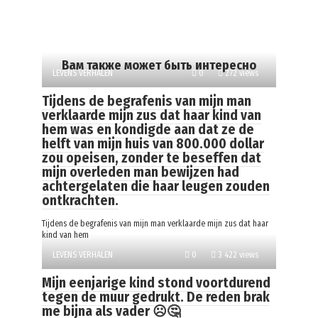
Вам также может быть интересно
LEVENS VERHALEN
0
272 views
Tijdens de begrafenis van mijn man
verklaarde mijn zus dat haar kind van
hem was en kondigde aan dat ze de
helft van mijn huis van 800.000 dollar
zou opeisen, zonder te beseffen dat
mijn overleden man bewijzen had
achtergelaten die haar leugen zouden
ontkrachten.
Tijdens de begrafenis van mijn man verklaarde mijn zus dat haar
kind van hem
LEVENS VERHALEN
0
3 422 views
Mijn eenjarige kind stond voortdurend
tegen de muur gedrukt. De reden brak
me bijna als vader ☹️🤔