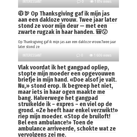
INTERESSANT
0
1 814 views
🧥🦃 Op Thanksgiving gaf ik mijn jas
aan een dakloze vrouw. Twee jaar later
stond ze voor mijn deur — met een
zwarte rugzak in haar handen. 🎒😮
Op Thanksgiving gaf ik mijn jas aan een dakloze vrouw.Twee jaar
later stond ze
INTERESSANT
0
1 606 views
Vlak voordat ik het gangpad opliep,
stopte mijn moeder een opgevouwen
briefje in mijn hand. «Doe alsof je valt.
Nu,» stond erop. Ik begreep het niet,
maar iets in haar ogen maakte me
bang. Halverwege het gangpad
struikelde ik – expres – en viel op de
grond. «Ze heeft haar enkel verzwikt!»
riep mijn moeder. «Stop de bruiloft!
Bel een ambulance!» Toen de
ambulance arriveerde, schokte wat ze
vervolgens zei me.