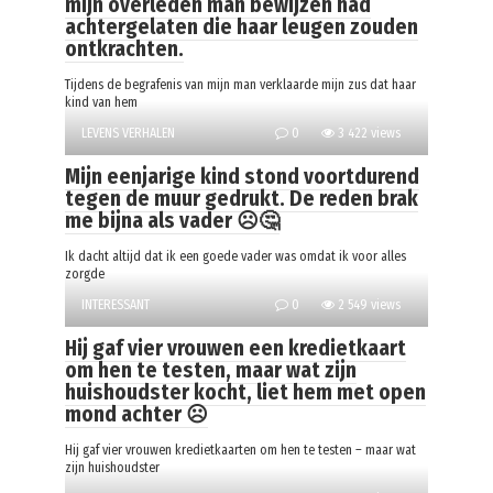
mijn overleden man bewijzen had
achtergelaten die haar leugen zouden
ontkrachten.
Tijdens de begrafenis van mijn man verklaarde mijn zus dat haar
kind van hem
LEVENS VERHALEN
0
3 422 views
Mijn eenjarige kind stond voortdurend
tegen de muur gedrukt. De reden brak
me bijna als vader ☹️🤔
Ik dacht altijd dat ik een goede vader was omdat ik voor alles
zorgde
INTERESSANT
0
2 549 views
Hij gaf vier vrouwen een kredietkaart
om hen te testen, maar wat zijn
huishoudster kocht, liet hem met open
mond achter ☹️
Hij gaf vier vrouwen kredietkaarten om hen te testen – maar wat
zijn huishoudster