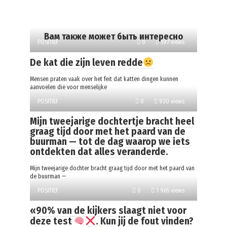
Вам также может быть интересно
POSITIEF
0
597 views
De kat die zijn leven redde
Mensen praten vaak over het feit dat katten dingen kunnen
aanvoelen die voor menselijke
POSITIEF
0
930 views
Mijn tweejarige dochtertje bracht heel
graag tijd door met het paard van de
buurman — tot de dag waarop we iets
ontdekten dat alles veranderde.
Mijn tweejarige dochter bracht graag tijd door met het paard van
de buurman —
POSITIEF
0
1 965 views
«90% van de kijkers slaagt niet voor
deze test
. Kun jij de fout vinden?