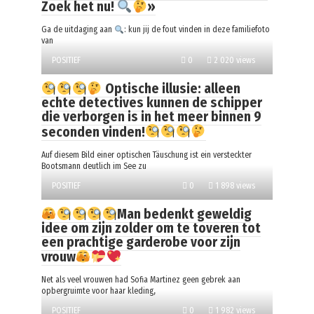
Zoek het nu!
»
Ga de uitdaging aan
: kun jij de fout vinden in deze familiefoto
van
POSITIEF
0
2 020 views
Optische illusie: alleen
echte detectives kunnen de schipper
die verborgen is in het meer binnen 9
seconden vinden!
Auf diesem Bild einer optischen Täuschung ist ein versteckter
Bootsmann deutlich im See zu
POSITIEF
0
1 898 views
Man bedenkt geweldig
idee om zijn zolder om te toveren tot
een prachtige garderobe voor zijn
vrouw
Net als veel vrouwen had Sofia Martinez geen gebrek aan
opbergruimte voor haar kleding,
POSITIEF
0
1 982 views