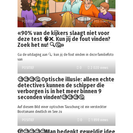
POSITIEF
0
1 965 views
«90% van de kijkers slaagt niet voor
deze test 🧠❌. Kun jij de fout vinden?
Zoek het nu! 🔍🤔»
Ga de uitdaging aan 🔍: kun jij de fout vinden in deze familiefoto
van
POSITIEF
0
2 020 views
🧐🧐🧐🤔 Optische illusie: alleen echte
detectives kunnen de schipper die
verborgen is in het meer binnen 9
seconden vinden!🧐🧐🧐🤔
Auf diesem Bild einer optischen Täuschung ist ein versteckter
Bootsmann deutlich im See zu
POSITIEF
0
1 898 views
🫣🧐🧐🧐🧐Man bedenkt geweldig idee