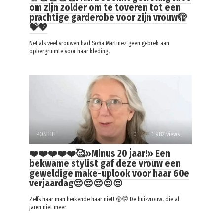
om zijn zolder om te toveren tot een
prachtige garderobe voor zijn vrouw🫣
💝💖
Net als veel vrouwen had Sofia Martinez geen gebrek aan
opbergruimte voor haar kleding,
POSITIEF
0
1 982 views
❤️❤️❤️❤️❤️🥰»Minus 20 jaar!» Een
bekwame stylist gaf deze vrouw een
geweldige make-uplook voor haar 60e
verjaardag😍😍😍😍😍
Zelfs haar man herkende haar niet! 😲🤭 De huisvrouw, die al
jaren niet meer