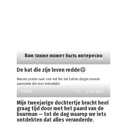
Вам также может быть интересно
POSITIEF
0
597 views
De kat die zijn leven redde☹️
Mensen praten vaak over het feit dat katten dingen kunnen
aanvoelen die voor menselijke
POSITIEF
0
930 views
Mijn tweejarige dochtertje bracht heel
graag tijd door met het paard van de
buurman — tot de dag waarop we iets
ontdekten dat alles veranderde.