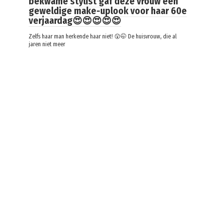
bekwame stylist gaf deze vrouw een
geweldige make-uplook voor haar 60e
verjaardag😍😍😍😍😍
Zelfs haar man herkende haar niet! 😲🤭 De huisvrouw, die al
jaren niet meer