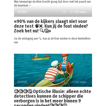
Mijn tweejarige dochter bracht graag tijd door met het paard van
de buurman —
POSITIEF
0
1 965 views
«90% van de kijkers slaagt niet voor
deze test 🧠❌. Kun jij de fout vinden?
Zoek het nu! 🔍🤔»
Ga de uitdaging aan 🔍: kun jij de fout vinden in deze familiefoto
van
POSITIEF
0
2 020 views
🧐🧐🧐🤔 Optische illusie: alleen echte
detectives kunnen de schipper die
verborgen is in het meer binnen 9
seconden vinden!🧐🧐🧐🤔