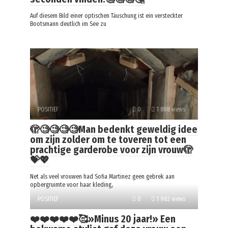
Auf diesem Bild einer optischen Täuschung ist ein versteckter
Bootsmann deutlich im See zu
POSITIEF
0
1 898 views
🫣🧐🧐🧐🧐Man bedenkt geweldig idee
om zijn zolder om te toveren tot een
prachtige garderobe voor zijn vrouw🫣
💝💖
Net als veel vrouwen had Sofia Martinez geen gebrek aan
opbergruimte voor haar kleding,
POSITIEF
0
1 982 views
❤️❤️❤️❤️❤️🥰»Minus 20 jaar!» Een