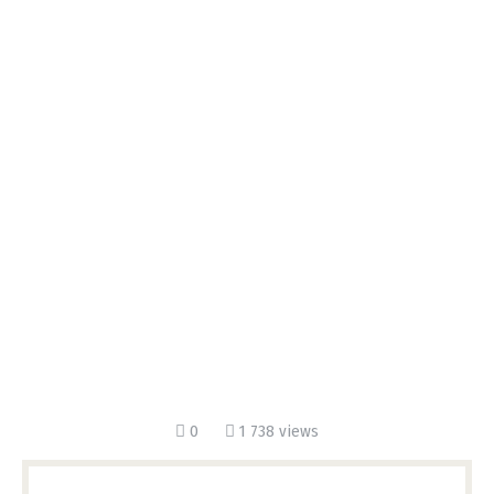
0
1 738 views