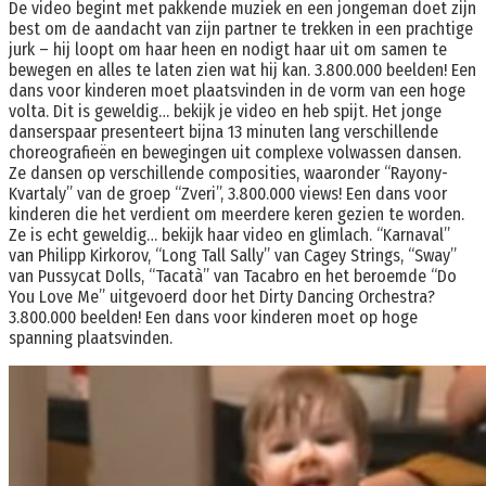
De video begint met pakkende muziek en een jongeman doet zijn
best om de aandacht van zijn partner te trekken in een prachtige
jurk – hij loopt om haar heen en nodigt haar uit om samen te
bewegen en alles te laten zien wat hij kan. 3.800.000 beelden! Een
dans voor kinderen moet plaatsvinden in de vorm van een hoge
volta. Dit is geweldig… bekijk je video en heb spijt. Het jonge
danserspaar presenteert bijna 13 minuten lang verschillende
choreografieën en bewegingen uit complexe volwassen dansen.
Ze dansen op verschillende composities, waaronder “Rayony-
Kvartaly” van de groep “Zveri”, 3.800.000 views! Een dans voor
kinderen die het verdient om meerdere keren gezien te worden.
Ze is echt geweldig… bekijk haar video en glimlach. “Karnaval”
van Philipp Kirkorov, “Long Tall Sally” van Cagey Strings, “Sway”
van Pussycat Dolls, “Tacatà” van Tacabro en het beroemde “Do
You Love Me” uitgevoerd door het Dirty Dancing Orchestra?
3.800.000 beelden! Een dans voor kinderen moet op hoge
spanning plaatsvinden.