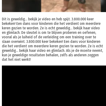
Dit is geweldig… bekijk je video en heb spijt. 3.800.000 keer
bekeken! Een dans voor kinderen die het verdient om meerdere
keren gezien te worden. Ze is echt geweldig… bekijk haar video
en glimlach. De sleutel is om te blijven proberen en oefenen,
vooral als je luiheid of de verleiding om een ​​training over te
slaan overwint. 3.800.000 keer bekeken! Een dans voor kinderen
die het verdient om meerdere keren gezien te worden. Ze is echt
geweldig… bekijk haar video en glimlach. Als je de moeite neemt,
kun je geweldige resultaten behalen, zelfs als anderen zeggen
dat het niet werkt!