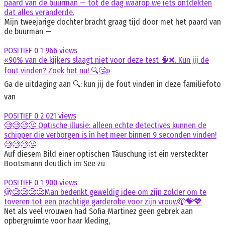
paard van de buurman — tot de dag waarop we iets ontdekten
dat alles veranderde.
Mijn tweejarige dochter bracht graag tijd door met het paard van
de buurman —
POSITIEF
0
1 966 views
«90% van de kijkers slaagt niet voor deze test 🧠❌. Kun jij de
fout vinden? Zoek het nu! 🔍🤔»
Ga de uitdaging aan 🔍: kun jij de fout vinden in deze familiefoto
van
POSITIEF
0
2 021 views
🧐🧐🧐🤔 Optische illusie: alleen echte detectives kunnen de
schipper die verborgen is in het meer binnen 9 seconden vinden!
🧐🧐🧐🤔
Auf diesem Bild einer optischen Täuschung ist ein versteckter
Bootsmann deutlich im See zu
POSITIEF
0
1 900 views
🫣🧐🧐🧐🧐Man bedenkt geweldig idee om zijn zolder om te
toveren tot een prachtige garderobe voor zijn vrouw🫣💝💖
Net als veel vrouwen had Sofia Martinez geen gebrek aan
opbergruimte voor haar kleding,