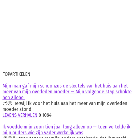
TOPARTIKELEN
Mijn man gaf mijn schoonzus de sleutels van het huis aan het
meer van mijn overleden moeder — Mijn volgende stap schokte
hen allebei
🥹😞 Terwijl ik voor het huis aan het meer van mijn overleden
moeder stond,
LEVENS VERHALEN
0
1064
Ik voedde mijn zoon tien jaar lang alleen op — toen vertelde ik
mijn ouders wie zijn vader werkelijk was