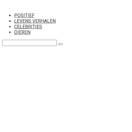
Перейти
к
POSITIEF
контенту
LEVENS VERHALEN
CELEBRITIES
DIEREN
Поиск: