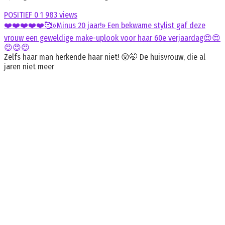
POSITIEF
0
1 983 views
❤️❤️❤️❤️❤️🥰»Minus 20 jaar!» Een bekwame stylist gaf deze
vrouw een geweldige make-uplook voor haar 60e verjaardag😍😍
😍😍😍
Zelfs haar man herkende haar niet! 😲🤭 De huisvrouw, die al
jaren niet meer