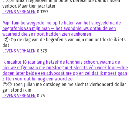
🥹😞‼️ Staan tegenover mijn ouders betekende dat ik mezelf
verloor. Maar tien jaar later
LEVENS VERHALEN
0
1353
Mijn familie weigerde me op te halen van het vliegveld na de
begrafenis van mijn man — het avondnieuws onthulde een
waarheid die ze nooit hadden zien aankomen
‼️🥹 Op de dag van de begrafenis van mijn man ontdekte ik iets
dat
LEVENS VERHALEN
0
379
Ik maakte 18 jaar lang hetzelfde landhuis schoon, waarna de
nieuwe erfgenaam me ontsloeg met slechts één week loon—drie
dagen later belde een advocaat me op en zei dat ik moest gaan
zitten voordat hij nog een woord zei.
🥹😞 Toen Julian me ontsloeg en me slechts vierhonderd dollar
gaf, stond ik in
LEVENS VERHALEN
0
75