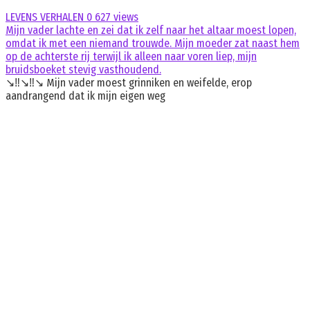
LEVENS VERHALEN
0
627 views
Mijn vader lachte en zei dat ik zelf naar het altaar moest lopen,
omdat ik met een niemand trouwde. Mijn moeder zat naast hem
op de achterste rij terwijl ik alleen naar voren liep, mijn
bruidsboeket stevig vasthoudend.
↘️‼️↘️‼️↘️ Mijn vader moest grinniken en weifelde, erop
aandrangend dat ik mijn eigen weg