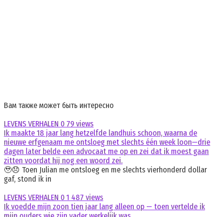
Вам также может быть интересно
LEVENS VERHALEN
0
79 views
Ik maakte 18 jaar lang hetzelfde landhuis schoon, waarna de
nieuwe erfgenaam me ontsloeg met slechts één week loon—drie
dagen later belde een advocaat me op en zei dat ik moest gaan
zitten voordat hij nog een woord zei.
🥹😞 Toen Julian me ontsloeg en me slechts vierhonderd dollar
gaf, stond ik in
LEVENS VERHALEN
0
1 487 views
Ik voedde mijn zoon tien jaar lang alleen op — toen vertelde ik
mijn ouders wie zijn vader werkelijk was