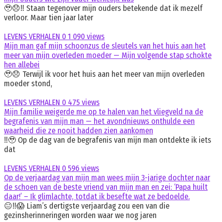
🥹😞‼️ Staan tegenover mijn ouders betekende dat ik mezelf
verloor. Maar tien jaar later
LEVENS VERHALEN
0
1 090 views
Mijn man gaf mijn schoonzus de sleutels van het huis aan het
meer van mijn overleden moeder — Mijn volgende stap schokte
hen allebei
🥹😞 Terwijl ik voor het huis aan het meer van mijn overleden
moeder stond,
LEVENS VERHALEN
0
475 views
Mijn familie weigerde me op te halen van het vliegveld na de
begrafenis van mijn man — het avondnieuws onthulde een
waarheid die ze nooit hadden zien aankomen
‼️🥹 Op de dag van de begrafenis van mijn man ontdekte ik iets
dat
LEVENS VERHALEN
0
596 views
Op de verjaardag van mijn man wees mijn 3-jarige dochter naar
de schoen van de beste vriend van mijn man en zei: ‘Papa huilt
daar!’ – Ik glimlachte, totdat ik besefte wat ze bedoelde.
😐‼️😱 Liam’s dertigste verjaardag zou een van die
gezinsherinneringen worden waar we nog jaren