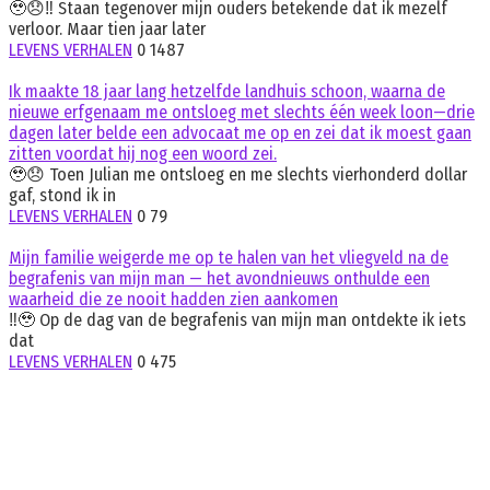
🥹😞‼️ Staan tegenover mijn ouders betekende dat ik mezelf
verloor. Maar tien jaar later
LEVENS VERHALEN
0
1487
Ik maakte 18 jaar lang hetzelfde landhuis schoon, waarna de
nieuwe erfgenaam me ontsloeg met slechts één week loon—drie
dagen later belde een advocaat me op en zei dat ik moest gaan
zitten voordat hij nog een woord zei.
🥹😞 Toen Julian me ontsloeg en me slechts vierhonderd dollar
gaf, stond ik in
LEVENS VERHALEN
0
79
Mijn familie weigerde me op te halen van het vliegveld na de
begrafenis van mijn man — het avondnieuws onthulde een
waarheid die ze nooit hadden zien aankomen
‼️🥹 Op de dag van de begrafenis van mijn man ontdekte ik iets
dat
LEVENS VERHALEN
0
475