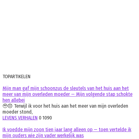
TOPARTIKELEN
Mijn man gaf mijn schoonzus de sleutels van het huis aan het
meer van mijn overleden moeder — Mijn volgende stap schokte
hen allebei
🥹😞 Terwijl ik voor het huis aan het meer van mijn overleden
moeder stond,
LEVENS VERHALEN
0
1090
Ik voedde mijn zoon tien jaar lang alleen op — toen vertelde ik
mijn ouders wie zijn vader werkelijk was