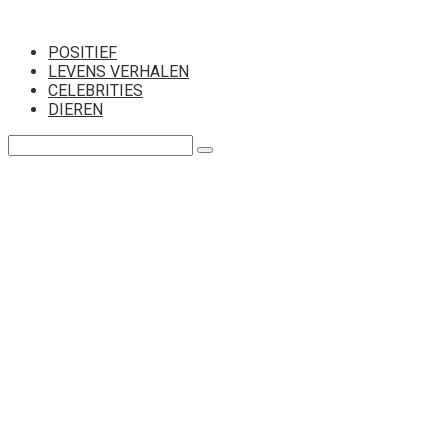
Перейти
к
POSITIEF
контенту
LEVENS VERHALEN
CELEBRITIES
DIEREN
Поиск: