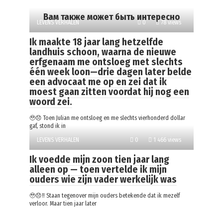
Вам также может быть интересно
LEVENS VERHALEN
0
78 views
Ik maakte 18 jaar lang hetzelfde
landhuis schoon, waarna de nieuwe
erfgenaam me ontsloeg met slechts
één week loon—drie dagen later belde
een advocaat me op en zei dat ik
moest gaan zitten voordat hij nog een
woord zei.
🥹😞 Toen Julian me ontsloeg en me slechts vierhonderd dollar
gaf, stond ik in
LEVENS VERHALEN
0
1 466 views
Ik voedde mijn zoon tien jaar lang
alleen op — toen vertelde ik mijn
ouders wie zijn vader werkelijk was
🥹😞‼️ Staan tegenover mijn ouders betekende dat ik mezelf
verloor. Maar tien jaar later