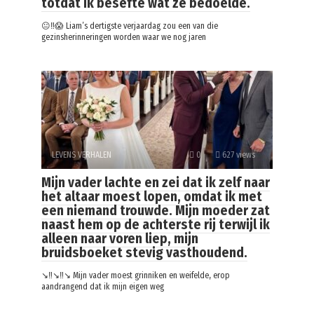
totdat ik besefte wat ze bedoelde.
😐‼️😱 Liam’s dertigste verjaardag zou een van die
gezinsherinneringen worden waar we nog jaren
LEVENS VERHALEN
0
627 views
Mijn vader lachte en zei dat ik zelf naar
het altaar moest lopen, omdat ik met
een niemand trouwde. Mijn moeder zat
naast hem op de achterste rij terwijl ik
alleen naar voren liep, mijn
bruidsboeket stevig vasthoudend.
↘️‼️↘️‼️↘️ Mijn vader moest grinniken en weifelde, erop
aandrangend dat ik mijn eigen weg