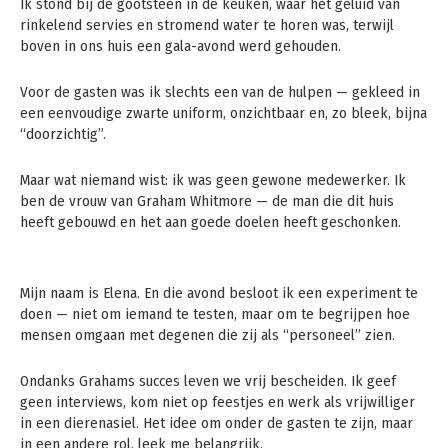
Ik stond bij de gootsteen in de keuken, waar het geluid van
rinkelend servies en stromend water te horen was, terwijl
boven in ons huis een gala-avond werd gehouden.
Voor de gasten was ik slechts een van de hulpen — gekleed in
een eenvoudige zwarte uniform, onzichtbaar en, zo bleek, bijna
“doorzichtig”.
Maar wat niemand wist: ik was geen gewone medewerker. Ik
ben de vrouw van Graham Whitmore — de man die dit huis
heeft gebouwd en het aan goede doelen heeft geschonken.
Mijn naam is Elena. En die avond besloot ik een experiment te
doen — niet om iemand te testen, maar om te begrijpen hoe
mensen omgaan met degenen die zij als “personeel” zien.
Ondanks Grahams succes leven we vrij bescheiden. Ik geef
geen interviews, kom niet op feestjes en werk als vrijwilliger
in een dierenasiel. Het idee om onder de gasten te zijn, maar
in een andere rol, leek me belangrijk.