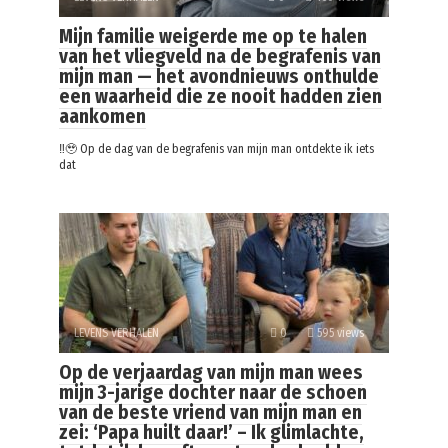
Mijn familie weigerde me op te halen
van het vliegveld na de begrafenis van
mijn man — het avondnieuws onthulde
een waarheid die ze nooit hadden zien
aankomen
‼️🥹 Op de dag van de begrafenis van mijn man ontdekte ik iets
dat
LEVENS VERHALEN
0
595 views
Op de verjaardag van mijn man wees
mijn 3-jarige dochter naar de schoen
van de beste vriend van mijn man en
zei: ‘Papa huilt daar!’ – Ik glimlachte,