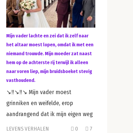
Mijn vader lachte en zei dat ik zelf naar
het altaar moest lopen, omdat ik met een
niemand trouwde. Mijn moeder zat naast
hem op de achterste rij terwijl ik alleen
naar voren liep, mijn bruidsboeket stevig
vasthoudend.
↘️‼️↘️‼️↘️ Mijn vader moest
grinniken en weifelde, erop
aandrangend dat ik mijn eigen weg
LEVENS VERHALEN
0
7