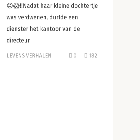
😐😱‼️Nadat haar kleine dochtertje
was verdwenen, durfde een
dienster het kantoor van de
directeur
LEVENS VERHALEN
0
182