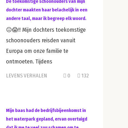
De toekomstige schoonouders van mijn
dochter maakten haar belachelijk in een
andere taal, maar ik begreep elk woord.
😐😱‼️ Mijn dochters toekomstige
schoonouders reisden vanuit
Europa om onze familie te
ontmoeten. Tijdens
LEVENS VERHALEN
0
132
Mijn baas had de bedrijfsbijeenkomst in
het waterpark gepland, ervan overtuigd
dat ik me te veel zou schamen om te