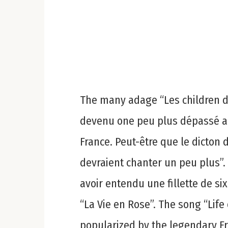
The many adage “Les children do
devenu one peu plus dépassé ap
France. Peut-être que le dicton 
devraient chanter un peu plus”. 
avoir entendu une fillette de s
“La Vie en Rose”. The song “Life 
popularized by the legendary Fre