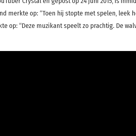
Tuber Crystal en gepost op 24 juni 2015, is inmi
mand merkte op: “Toen hij stopte met spelen, leek
e op: “Deze muzikant speelt zo prachtig. De walvi