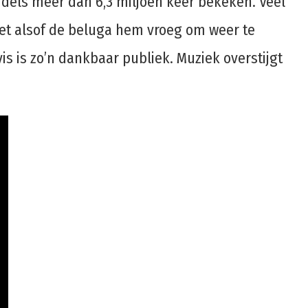
ddels meer dan 6,3 miljoen keer bekeken. Veel
 het alsof de beluga hem vroeg om weer te
s is zo’n dankbaar publiek. Muziek overstijgt