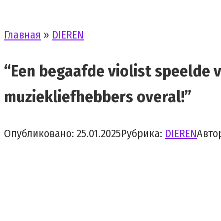
Главная
»
DIEREN
“Een begaafde violist speelde 
muziekliefhebbers overal!”
Опубликовано:
25.01.2025
Рубрика:
DIEREN
Авто