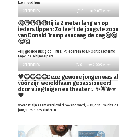
klein, oud huis
CELEBRITIES
0
2 071 views
🤔🧐🧐🧐🧐Hij is 2 meter lang en op
ieders lippen: Zo leeft de jongste zoon
van Donald Trump vandaag de dag🤔🤔
🤔🤔
«Hij groeide rustig op – nu kijkt iedereen toe.» Ooit beschermd
tegen de schijnwerpers,
CELEBRITIES
0
2 009 views
💖😃😃😃😃Deze gewone jongen was al
vóór zijn wereldfaam gepassioneerd
door vliegtuigen en theater☺️✨🌟💫⭐
💖
Voordat zijn naam wereldwijd bekend werd, was John Travolta de
jongste van zes kinderen