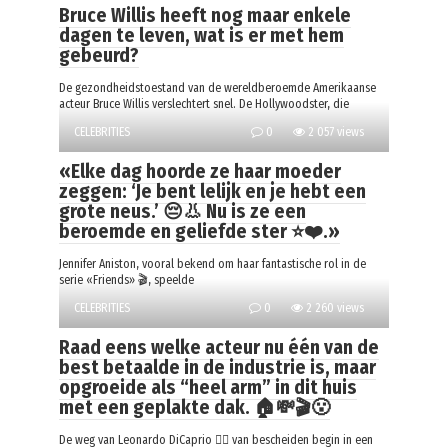
Bruce Willis heeft nog maar enkele
dagen te leven, wat is er met hem
gebeurd?
De gezondheidstoestand van de wereldberoemde Amerikaanse
acteur Bruce Willis verslechtert snel. De Hollywoodster, die
CELEBRITIES
0
2 057 views
«Elke dag hoorde ze haar moeder
zeggen: ‘Je bent lelijk en je hebt een
grote neus.’ 😔👃 Nu is ze een
beroemde en geliefde ster ⭐❤️.»
Jennifer Aniston, vooral bekend om haar fantastische rol in de
serie «Friends» 🎬, speelde
CELEBRITIES
0
2 260 views
Raad eens welke acteur nu één van de
best betaalde in de industrie is, maar
opgroeide als “heel arm” in dit huis
met een geplakte dak. 🏠💸🎬😮
De weg van Leonardo DiCaprio 🚶‍♂️ van bescheiden begin in een