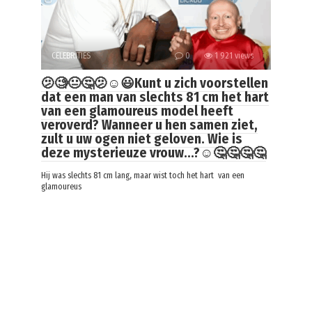
CELEBRITIES
0
1 921 views
🫤🧐😐🤔🫤☺️😃Kunt u zich voorstellen
dat een man van slechts 81 cm het hart
van een glamoureus model heeft
veroverd? Wanneer u hen samen ziet,
zult u uw ogen niet geloven. Wie is
deze mysterieuze vrouw…?☺️🤔🤔🤔🤔
Hij was slechts 81 cm lang, maar wist toch het hart van een
glamoureus