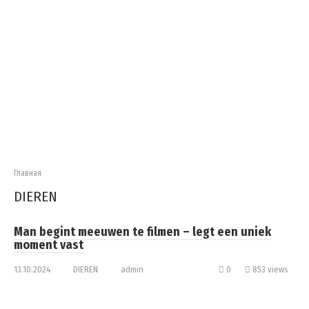
Главная
DIEREN
Man begint meeuwen te filmen – legt een uniek
moment vast
13.10.2024
DIEREN
admin
0
853 views