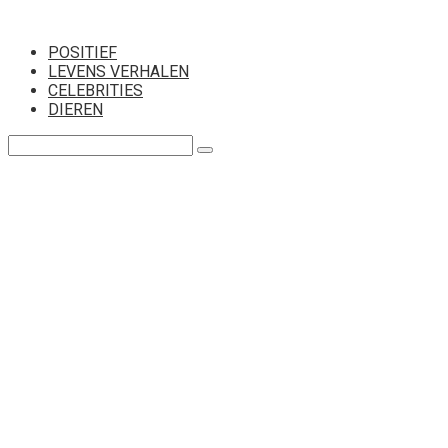
Перейти
к
POSITIEF
контенту
LEVENS VERHALEN
CELEBRITIES
DIEREN
Поиск: