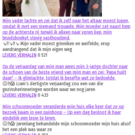
Mijn vader lachte en zei dat ik zelf naar het altaar moest lopen,
omdat ik met een niemand trouwde. Mijn moeder zat naast hem
op de achterste rij terwijl ik alleen naar voren liep, mijn
bruidsboeket stevig vasthoudend.
↘️‼️↘️‼️↘️ Mijn vader moest grinniken en weifelde, erop
aandrangend dat ik mijn eigen weg
LEVENS VERHALEN
0
521
Op de verjaardag van mijn man wees mijn 3-jarige dochter naar
de schoen van de beste vriend van mijn man en zei: ‘Papa huilt
daar!’ – Ik glimlachte, totdat ik besefte wat ze bedoelde.
😐‼️😱 Liam’s dertigste verjaardag zou een van die
gezinsherinneringen worden waar we nog jaren
LEVENS VERHALEN
0
433
Mijn schoonmoeder veranderde mijn huis elke keer dat ze op
bezoek kwam in een puinhoop – Op een dag besloot ik haar
eindelijk een lesje te leren.
😐‼️😱 Jarenlang behandelde mijn schoonmoeder mijn huis alsof
het een plek was waar ze