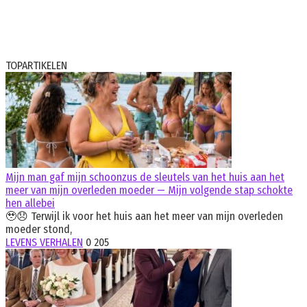
TOPARTIKELEN
Mijn man gaf mijn schoonzus de sleutels van het huis aan het
meer van mijn overleden moeder — Mijn volgende stap schokte
hen allebei
🥹😞 Terwijl ik voor het huis aan het meer van mijn overleden
moeder stond,
LEVENS VERHALEN
0
205