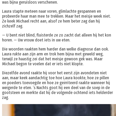
was bijna geruisloos verschenen.
Laura stapte meteen naar voren, glimlachte gespannen en
probeerde haar man mee te trekken. Maar het meisje week niet.
Ze keek Michael recht aan, alsof ze hem beter zag dan hij
zichzelf zag.
— U bent niet blind, fluisterde ze zo zacht dat alleen hij het kon
horen. — Uw vrouw doet iets in uw eten.
Die woorden raakten hem harder dan welke diagnose dan ook.
Laura rukte aan zijn arm en trok hem bijna met geweld weg,
terwijl ze haastig zei dat het meisje gewoon gek was. Maar
Michael begon te voelen dat er iets niet klopte.
Diezelfde avond raakte hij voor het eerst zijn avondeten niet
aan, maar keek aandachtig toe hoe Laura kookte, hoe ze pillen
en poeders toevoegde en hoe ze geïrriteerd raakte wanneer hij
weigerde te eten. ’s Nachts goot hij een deel van de soep in de
gootsteen en merkte dat hij de volgende ochtend iets helderder
zag.