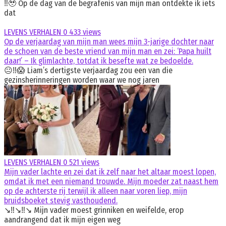
‼️🥹 Op de dag van de begrafenis van mijn man ontdekte ik iets
dat
LEVENS VERHALEN
0
433 views
Op de verjaardag van mijn man wees mijn 3-jarige dochter naar
de schoen van de beste vriend van mijn man en zei: ‘Papa huilt
daar!’ – Ik glimlachte, totdat ik besefte wat ze bedoelde.
😐‼️😱 Liam’s dertigste verjaardag zou een van die
gezinsherinneringen worden waar we nog jaren
LEVENS VERHALEN
0
521 views
Mijn vader lachte en zei dat ik zelf naar het altaar moest lopen,
omdat ik met een niemand trouwde. Mijn moeder zat naast hem
op de achterste rij terwijl ik alleen naar voren liep, mijn
bruidsboeket stevig vasthoudend.
↘️‼️↘️‼️↘️ Mijn vader moest grinniken en weifelde, erop
aandrangend dat ik mijn eigen weg