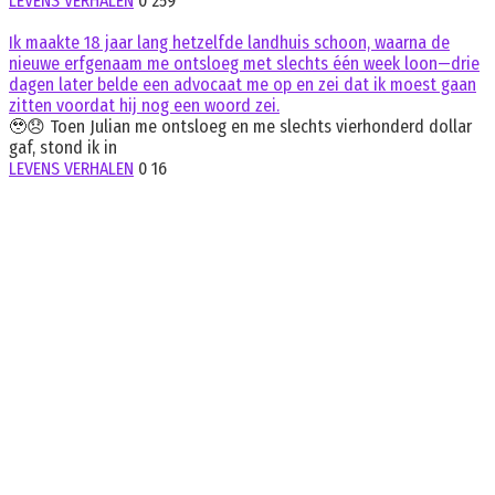
LEVENS VERHALEN
0
259
Ik maakte 18 jaar lang hetzelfde landhuis schoon, waarna de
nieuwe erfgenaam me ontsloeg met slechts één week loon—drie
dagen later belde een advocaat me op en zei dat ik moest gaan
zitten voordat hij nog een woord zei.
🥹😞 Toen Julian me ontsloeg en me slechts vierhonderd dollar
gaf, stond ik in
LEVENS VERHALEN
0
16