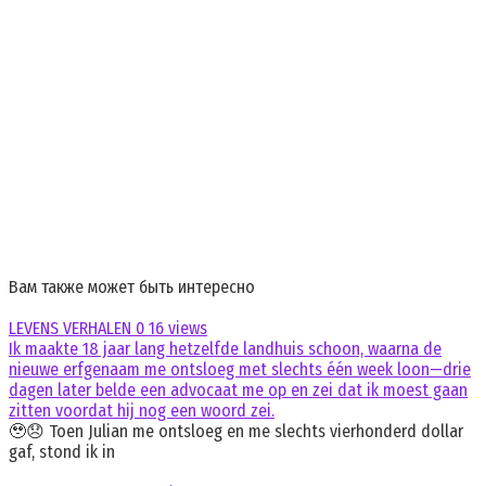
Вам также может быть интересно
LEVENS VERHALEN
0
16 views
Ik maakte 18 jaar lang hetzelfde landhuis schoon, waarna de
nieuwe erfgenaam me ontsloeg met slechts één week loon—drie
dagen later belde een advocaat me op en zei dat ik moest gaan
zitten voordat hij nog een woord zei.
🥹😞 Toen Julian me ontsloeg en me slechts vierhonderd dollar
gaf, stond ik in