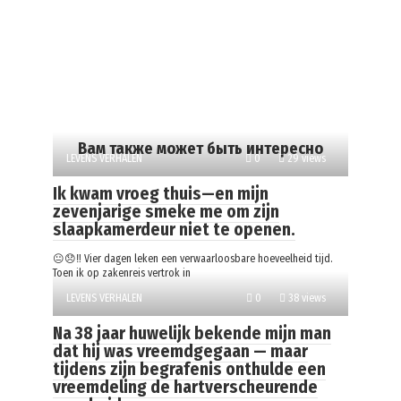
Вам также может быть интересно
LEVENS VERHALEN
0
29 views
Ik kwam vroeg thuis—en mijn
zevenjarige smeke me om zijn
slaapkamerdeur niet te openen.
😐😞‼️ Vier dagen leken een verwaarloosbare hoeveelheid tijd.
Toen ik op zakenreis vertrok in
LEVENS VERHALEN
0
38 views
Na 38 jaar huwelijk bekende mijn man
dat hij was vreemdgegaan — maar
tijdens zijn begrafenis onthulde een
vreemdeling de hartverscheurende