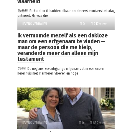
waarheid
😞😞‼️‼️ Richard en ik hadden elkaar op de eerste universiteitsdag
ontmoet. Hij was die
LEVENS VERHALEN
0
217 views
Ik vermomde mezelf als een dakloze
man om een erfgenaam te vinden —
maar de persoon die me hielp,
veranderde meer dan alleen mijn
testament
😞🥹‼️ De negenenzeventigjarige miljonair zat in een enorm
herenhuis met marmeren vloeren en hoge
LEVENS VERHALEN
0
639 views