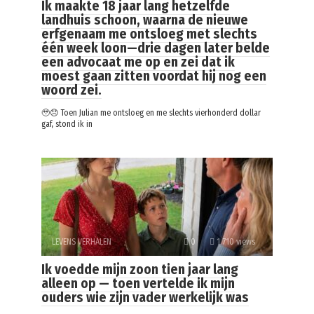
Ik maakte 18 jaar lang hetzelfde
landhuis schoon, waarna de nieuwe
erfgenaam me ontsloeg met slechts
één week loon—drie dagen later belde
een advocaat me op en zei dat ik
moest gaan zitten voordat hij nog een
woord zei.
🥹😞 Toen Julian me ontsloeg en me slechts vierhonderd dollar
gaf, stond ik in
LEVENS VERHALEN
0
1 710 views
Ik voedde mijn zoon tien jaar lang
alleen op — toen vertelde ik mijn
ouders wie zijn vader werkelijk was