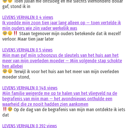
Toen Julian me ontsloeg en me slechts vierhonderd dollar
gaf, stond ik in
LEVENS VERHALEN
0
4 views
Ik voedde mijn zoon tien jaar lang alleen op — toen vertelde ik
mijn ouders wie zijn vader werkelijk was
Staan tegenover mijn ouders betekende dat ik mezelf
verloor. Maar tien jaar later
LEVENS VERHALEN
0
5 views
Mijn man gaf mijn schoonzus de sleutels van het huis aan het
meer van mijn overleden moeder — Mijn volgende stap schokte
hen allebei
Terwijl ik voor het huis aan het meer van mijn overleden
moeder stond,
LEVENS VERHALEN
0
148 views
Mijn familie weigerde me op te halen van het vliegveld na de
begrafenis van mijn man — het avondnieuws onthulde een
waarheid die ze nooit hadden zien aankomen
Op de dag van de begrafenis van mijn man ontdekte ik iets
dat
LEVENS VERHALEN
0
392 views