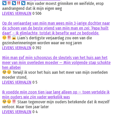
Mijn vader moest grinniken en weifelde, erop
aandrangend dat ik mijn eigen weg
LEVENS VERHALEN
0
506
Op de verjaardag van mijn man wees mijn 3-jarige dochter naar
de schoen van de beste vriend van mijn man en zei: ‘Papa huilt
daar!’ – Ik glimlachte, totdat ik besefte wat ze bedoelde.
Liam’s dertigste verjaardag zou een van die
gezinsherinneringen worden waar we nog jaren
LEVENS VERHALEN
0
392
Mijn man gaf mijn schoonzus de sleutels van het huis aan het
meer van mijn overleden moeder — Mijn volgende stap schokte
hen allebei
Terwijl ik voor het huis aan het meer van mijn overleden
moeder stond,
LEVENS VERHALEN
0
5
Ik voedde mijn zoon tien jaar lang alleen op — toen vertelde ik
mijn ouders wie zijn vader werkelijk was
Staan tegenover mijn ouders betekende dat ik mezelf
verloor. Maar tien jaar later
LEVENS VERHALEN
0
4