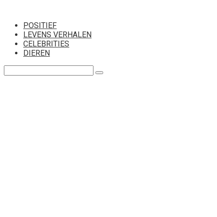
Перейти
к
POSITIEF
контенту
LEVENS VERHALEN
CELEBRITIES
DIEREN
Поиск: