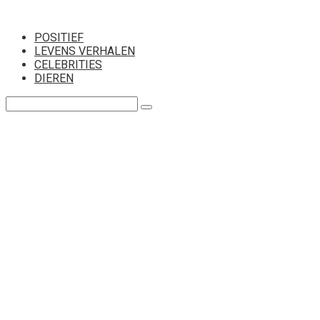
Перейти
к
POSITIEF
контенту
LEVENS VERHALEN
CELEBRITIES
DIEREN
Поиск: