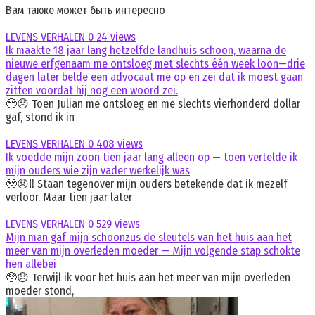
Вам также может быть интересно
LEVENS VERHALEN
0
24 views
Ik maakte 18 jaar lang hetzelfde landhuis schoon, waarna de
nieuwe erfgenaam me ontsloeg met slechts één week loon—drie
dagen later belde een advocaat me op en zei dat ik moest gaan
zitten voordat hij nog een woord zei.
🥹😞 Toen Julian me ontsloeg en me slechts vierhonderd dollar
gaf, stond ik in
LEVENS VERHALEN
0
408 views
Ik voedde mijn zoon tien jaar lang alleen op — toen vertelde ik
mijn ouders wie zijn vader werkelijk was
🥹😞‼️ Staan tegenover mijn ouders betekende dat ik mezelf
verloor. Maar tien jaar later
LEVENS VERHALEN
0
529 views
Mijn man gaf mijn schoonzus de sleutels van het huis aan het
meer van mijn overleden moeder — Mijn volgende stap schokte
hen allebei
🥹😞 Terwijl ik voor het huis aan het meer van mijn overleden
moeder stond,