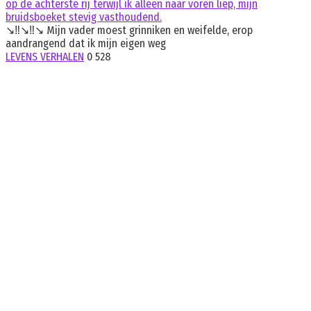
op de achterste rij terwijl ik alleen naar voren liep, mijn
bruidsboeket stevig vasthoudend.
↘️‼️↘️‼️↘️ Mijn vader moest grinniken en weifelde, erop
aandrangend dat ik mijn eigen weg
LEVENS VERHALEN
0
528