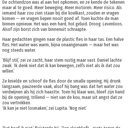
De ochtendzon was al aan het opkomen, en ze kende de tekenen
maar al te goed. Meer beweging. Meer motoren. Meer risico. Als
iemand haar zou zien staan bij die koelkast, zouden er vragen
komen — en vragen liepen nooit goed af. Toen kuchte de man
binnen opnieuw. Het was een hard, hol geluid. Droog. Levenloos.
Alsof zijn borst zich van binnenuit schraapte.
Haar gedachten gingen naar de plastic fles in haar tas. Een halve
fles. Het water was warm, bijna onaangenaam — maar het was
nog steeds water.
‘Blijf stil,’ zei ze zacht, haar stem rustig maar vast. Daniel lachte
zwak. ‘Ik denk niet dat ik kan bewegen, zelfs niet als ik dat zou
willen.’
Ze knielde en schoof de fles door de smalle opening. Hij dronk
langzaam, pauzeerde vaak, alsof hij bang was dat het water zou
verdwijnen als hij zich haastte. Toen hij klaar was, bleef zijn hand
bij de opening, trillend — niet van de kou, maar uit angst dat ze
zou vertrekken.
‘Ik kan je niet losmaken,’ zei Lupita. ‘Nog niet.’