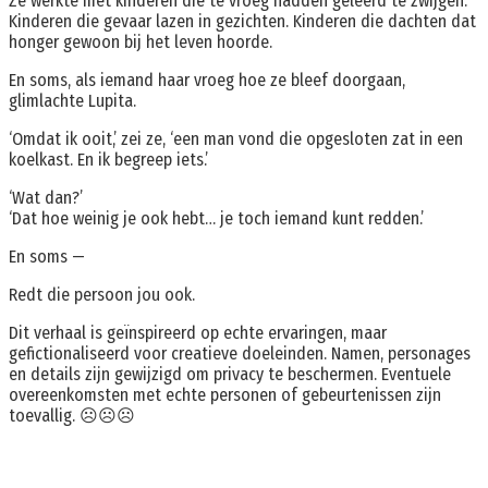
Ze werkte met kinderen die te vroeg hadden geleerd te zwijgen.
Kinderen die gevaar lazen in gezichten. Kinderen die dachten dat
honger gewoon bij het leven hoorde.
En soms, als iemand haar vroeg hoe ze bleef doorgaan,
glimlachte Lupita.
‘Omdat ik ooit,’ zei ze, ‘een man vond die opgesloten zat in een
koelkast. En ik begreep iets.’
‘Wat dan?’
‘Dat hoe weinig je ook hebt… je toch iemand kunt redden.’
En soms —
Redt die persoon jou ook.
Dit verhaal is geïnspireerd op echte ervaringen, maar
gefictionaliseerd voor creatieve doeleinden. Namen, personages
en details zijn gewijzigd om privacy te beschermen. Eventuele
overeenkomsten met echte personen of gebeurtenissen zijn
toevallig. ☹️☹️☹️