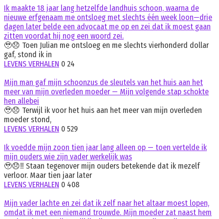
Ik maakte 18 jaar lang hetzelfde landhuis schoon, waarna de
nieuwe erfgenaam me ontsloeg met slechts één week loon—drie
dagen later belde een advocaat me op en zei dat ik moest gaan
zitten voordat hij nog een woord zei.
🥹😞 Toen Julian me ontsloeg en me slechts vierhonderd dollar
gaf, stond ik in
LEVENS VERHALEN
0
24
Mijn man gaf mijn schoonzus de sleutels van het huis aan het
meer van mijn overleden moeder — Mijn volgende stap schokte
hen allebei
🥹😞 Terwijl ik voor het huis aan het meer van mijn overleden
moeder stond,
LEVENS VERHALEN
0
529
Ik voedde mijn zoon tien jaar lang alleen op — toen vertelde ik
mijn ouders wie zijn vader werkelijk was
🥹😞‼️ Staan tegenover mijn ouders betekende dat ik mezelf
verloor. Maar tien jaar later
LEVENS VERHALEN
0
408
Mijn vader lachte en zei dat ik zelf naar het altaar moest lopen,
omdat ik met een niemand trouwde. Mijn moeder zat naast hem