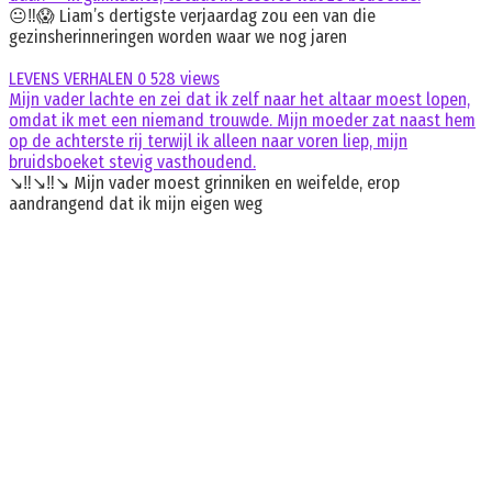
😐‼️😱 Liam’s dertigste verjaardag zou een van die
gezinsherinneringen worden waar we nog jaren
LEVENS VERHALEN
0
528 views
Mijn vader lachte en zei dat ik zelf naar het altaar moest lopen,
omdat ik met een niemand trouwde. Mijn moeder zat naast hem
op de achterste rij terwijl ik alleen naar voren liep, mijn
bruidsboeket stevig vasthoudend.
↘️‼️↘️‼️↘️ Mijn vader moest grinniken en weifelde, erop
aandrangend dat ik mijn eigen weg