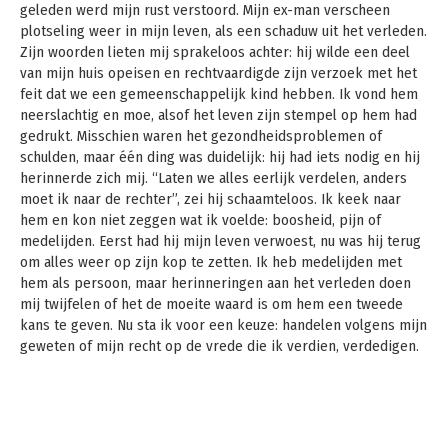
geleden werd mijn rust verstoord. Mijn ex-man verscheen
plotseling weer in mijn leven, als een schaduw uit het verleden.
Zijn woorden lieten mij sprakeloos achter: hij wilde een deel
van mijn huis opeisen en rechtvaardigde zijn verzoek met het
feit dat we een gemeenschappelijk kind hebben. Ik vond hem
neerslachtig en moe, alsof het leven zijn stempel op hem had
gedrukt. Misschien waren het gezondheidsproblemen of
schulden, maar één ding was duidelijk: hij had iets nodig en hij
herinnerde zich mij. “Laten we alles eerlijk verdelen, anders
moet ik naar de rechter”, zei hij schaamteloos. Ik keek naar
hem en kon niet zeggen wat ik voelde: boosheid, pijn of
medelijden. Eerst had hij mijn leven verwoest, nu was hij terug
om alles weer op zijn kop te zetten. Ik heb medelijden met
hem als persoon, maar herinneringen aan het verleden doen
mij twijfelen of het de moeite waard is om hem een ​​tweede
kans te geven. Nu sta ik voor een keuze: handelen volgens mijn
geweten of mijn recht op de vrede die ik verdien, verdedigen.