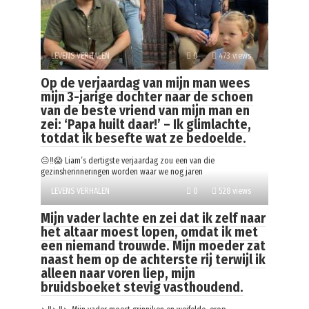
LEVENS VERHALEN
0
473 views
Op de verjaardag van mijn man wees
mijn 3-jarige dochter naar de schoen
van de beste vriend van mijn man en
zei: ‘Papa huilt daar!’ – Ik glimlachte,
totdat ik besefte wat ze bedoelde.
😐‼️😱 Liam’s dertigste verjaardag zou een van die
gezinsherinneringen worden waar we nog jaren
LEVENS VERHALEN
0
528 views
Mijn vader lachte en zei dat ik zelf naar
het altaar moest lopen, omdat ik met
een niemand trouwde. Mijn moeder zat
naast hem op de achterste rij terwijl ik
alleen naar voren liep, mijn
bruidsboeket stevig vasthoudend.