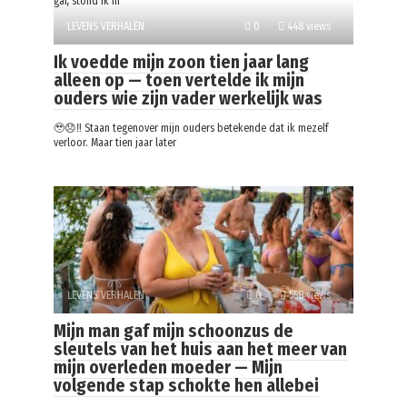
gaf, stond ik in
LEVENS VERHALEN
0
448 views
Ik voedde mijn zoon tien jaar lang
alleen op — toen vertelde ik mijn
ouders wie zijn vader werkelijk was
🥹😞‼️ Staan tegenover mijn ouders betekende dat ik mezelf
verloor. Maar tien jaar later
LEVENS VERHALEN
0
558 views
Mijn man gaf mijn schoonzus de
sleutels van het huis aan het meer van
mijn overleden moeder — Mijn
volgende stap schokte hen allebei