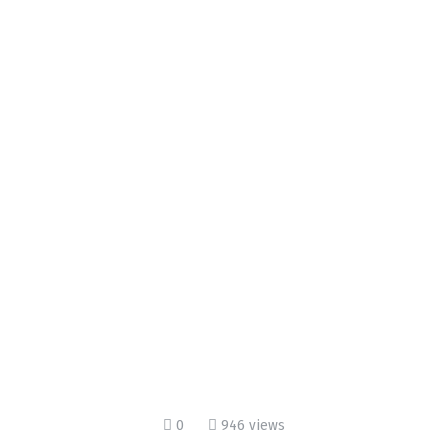
0
946 views