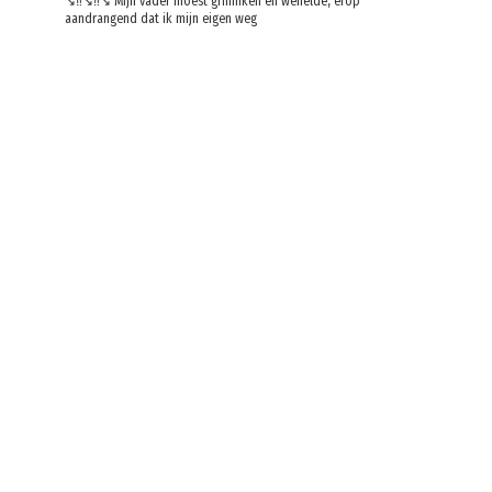
↘️‼️↘️‼️↘️ Mijn vader moest grinniken en weifelde, erop
aandrangend dat ik mijn eigen weg