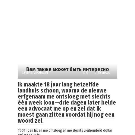
Вам также может быть интересно
LEVENS VERHALEN
0
25 views
Ik maakte 18 jaar lang hetzelfde
landhuis schoon, waarna de nieuwe
erfgenaam me ontsloeg met slechts
één week loon—drie dagen later belde
een advocaat me op en zei dat ik
moest gaan zitten voordat hij nog een
woord zei.
🥹😞 Toen Julian me ontsloeg en me slechts vierhonderd dollar