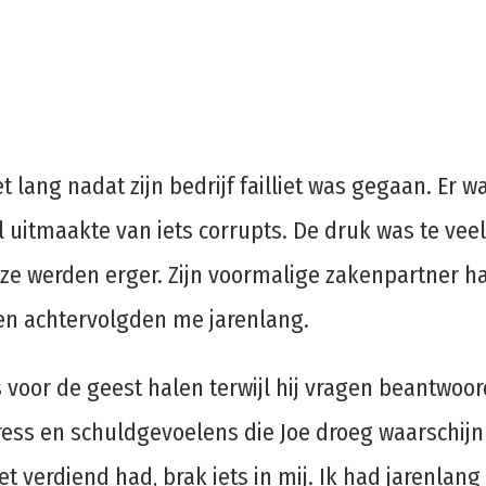
iet lang nadat zijn bedrijf failliet was gegaan. E
el uitmaakte van iets corrupts. De druk was te veel
 ze werden erger. Zijn voormalige zakenpartner h
den achtervolgden me jarenlang.
 voor de geest halen terwijl hij vragen beantwoo
ss en schuldgevoelens die Joe droeg waarschijnli
t verdiend had, brak iets in mij. Ik had jarenla