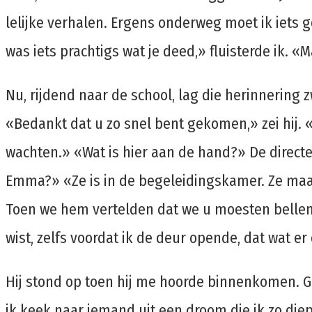
lelijke verhalen. Ergens onderweg moet ik iets
was iets prachtigs wat je deed,» fluisterde ik. 
Nu, rijdend naar de school, lag die herinnering 
«Bedankt dat u zo snel bent gekomen,» zei hij. «
wachten.» «Wat is hier aan de hand?» De directeur
Emma?» «Ze is in de begeleidingskamer. Ze maak
Toen we hem vertelden dat we u moesten bellen, z
wist, zelfs voordat ik de deur opende, dat wat e
Hij stond op toen hij me hoorde binnenkomen. G
ik keek naar iemand uit een droom die ik zo diep