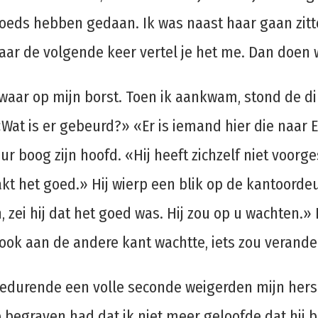
 goeds hebben gedaan. Ik was naast haar gaan zi
«Maar de volgende keer vertel je het me. Dan doe
zwaar op mijn borst. Toen ik aankwam, stond de di
Wat is er gebeurd?» «Er is iemand hier die naar E
 boog zijn hoofd. «Hij heeft zichzelf niet voorge
t het goed.» Hij wierp een blik op de kantoordeu
ei hij dat het goed was. Hij zou op u wachten.» 
r ook aan de andere kant wachtte, iets zou verand
edurende een volle seconde weigerden mijn herse
 begraven had dat ik niet meer geloofde dat hij 