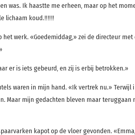
ken was. Ik haastte me erheen, maar op het mome
e lichaam koud.‼️‼️‼️
p het werk. «Goedemiddag,» zei de directeur me
»
aar er is iets gebeurd, en zij is erbij betrokken.»
eutels waren in mijn hand. «Ik vertrek nu.» Terwijl
ijn. Maar mijn gedachten bleven maar teruggaan 
paarvarken kapot op de vloer gevonden. «Emma, 