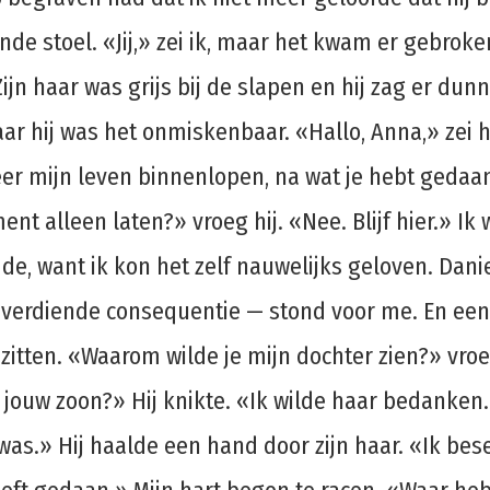
nde stoel. «Jij,» zei ik, maar het kwam er gebroken 
 Zijn haar was grijs bij de slapen en hij zag er d
 hij was het onmiskenbaar. «Hallo, Anna,» zei hi
eer mijn leven binnenlopen, na wat je hebt gedaan
nt alleen laten?» vroeg hij. «Nee. Blijf hier.» I
omde, want ik kon het zelf nauwelijks geloven. Da
en verdiende consequentie — stond voor me. En e
zitten. «Waarom wilde je mijn dochter zien?» vroe
 jouw zoon?» Hij knikte. «Ik wilde haar bedanke
 was.» Hij haalde een hand door zijn haar. «Ik bes