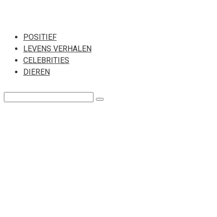
Перейти
к
POSITIEF
LEVENS VERHALEN
контенту
CELEBRITIES
DIEREN
Поиск: