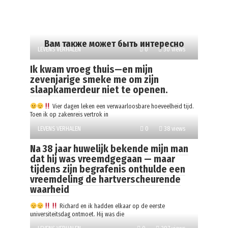
Вам также может быть интересно
LEVENS VERHALEN
0
30 views
Ik kwam vroeg thuis—en mijn
zevenjarige smeke me om zijn
slaapkamerdeur niet te openen.
Vier dagen leken een verwaarloosbare hoeveelheid tijd.
Toen ik op zakenreis vertrok in
LEVENS VERHALEN
0
38 views
Na 38 jaar huwelijk bekende mijn man
dat hij was vreemdgegaan — maar
tijdens zijn begrafenis onthulde een
vreemdeling de hartverscheurende
waarheid
Richard en ik hadden elkaar op de eerste
universiteitsdag ontmoet. Hij was die