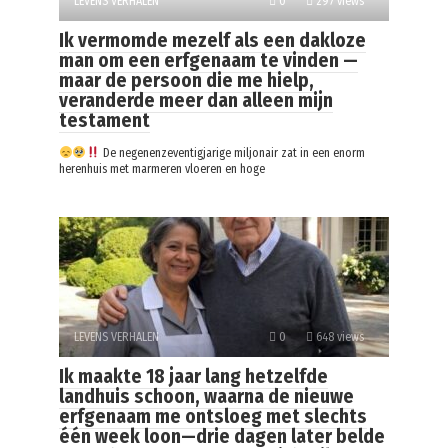
LEVENS VERHALEN
0
297 views
Ik vermomde mezelf als een dakloze
man om een erfgenaam te vinden —
maar de persoon die me hielp,
veranderde meer dan alleen mijn
testament
De negenenzeventigjarige miljonair zat in een enorm
herenhuis met marmeren vloeren en hoge
LEVENS VERHALEN
0
648 views
Ik maakte 18 jaar lang hetzelfde
landhuis schoon, waarna de nieuwe
erfgenaam me ontsloeg met slechts
één week loon—drie dagen later belde