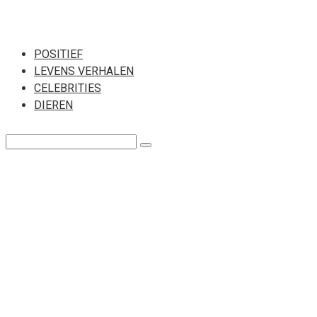
Перейти
к
POSITIEF
LEVENS VERHALEN
контенту
CELEBRITIES
DIEREN
Поиск: