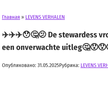
Главная
»
LEVENS VERHALEN
✈️✈️✈️😯🤔🫤 De stewardess vro
een onverwachte uitleg🤔😯😯
Опубликовано:
31.05.2025
Рубрика:
LEVENS VER