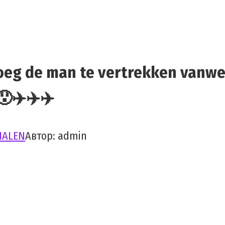
eg de man te vertrekken vanwege
😯✈️✈️✈️
HALEN
Автор:
admin