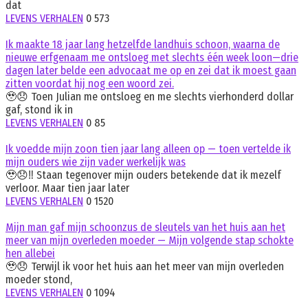
dat
LEVENS VERHALEN
0
573
Ik maakte 18 jaar lang hetzelfde landhuis schoon, waarna de
nieuwe erfgenaam me ontsloeg met slechts één week loon—drie
dagen later belde een advocaat me op en zei dat ik moest gaan
zitten voordat hij nog een woord zei.
🥹😞 Toen Julian me ontsloeg en me slechts vierhonderd dollar
gaf, stond ik in
LEVENS VERHALEN
0
85
Ik voedde mijn zoon tien jaar lang alleen op — toen vertelde ik
mijn ouders wie zijn vader werkelijk was
🥹😞‼️ Staan tegenover mijn ouders betekende dat ik mezelf
verloor. Maar tien jaar later
LEVENS VERHALEN
0
1520
Mijn man gaf mijn schoonzus de sleutels van het huis aan het
meer van mijn overleden moeder — Mijn volgende stap schokte
hen allebei
🥹😞 Terwijl ik voor het huis aan het meer van mijn overleden
moeder stond,
LEVENS VERHALEN
0
1094