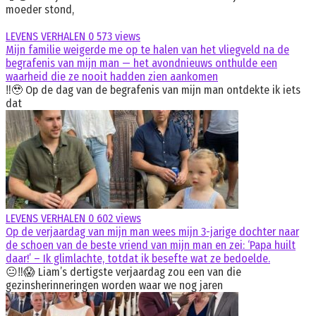
moeder stond,
LEVENS VERHALEN
0
573 views
Mijn familie weigerde me op te halen van het vliegveld na de
begrafenis van mijn man — het avondnieuws onthulde een
waarheid die ze nooit hadden zien aankomen
‼️🥹 Op de dag van de begrafenis van mijn man ontdekte ik iets
dat
LEVENS VERHALEN
0
602 views
Op de verjaardag van mijn man wees mijn 3-jarige dochter naar
de schoen van de beste vriend van mijn man en zei: ‘Papa huilt
daar!’ – Ik glimlachte, totdat ik besefte wat ze bedoelde.
😐‼️😱 Liam’s dertigste verjaardag zou een van die
gezinsherinneringen worden waar we nog jaren