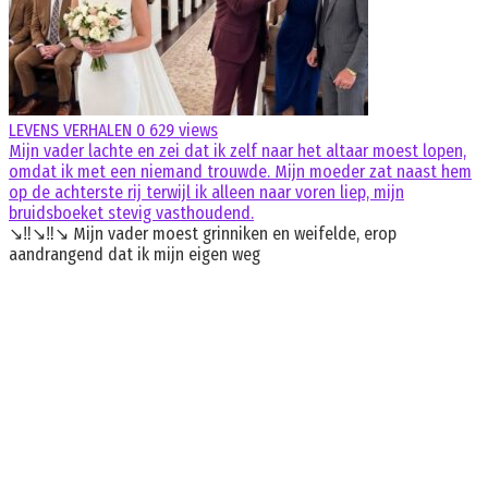
LEVENS VERHALEN
0
629 views
Mijn vader lachte en zei dat ik zelf naar het altaar moest lopen,
omdat ik met een niemand trouwde. Mijn moeder zat naast hem
op de achterste rij terwijl ik alleen naar voren liep, mijn
bruidsboeket stevig vasthoudend.
↘️‼️↘️‼️↘️ Mijn vader moest grinniken en weifelde, erop
aandrangend dat ik mijn eigen weg