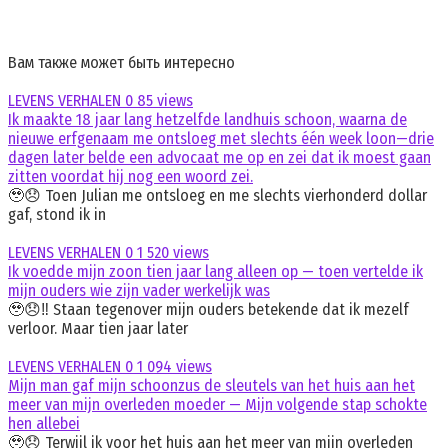
Вам также может быть интересно
LEVENS VERHALEN
0
85 views
Ik maakte 18 jaar lang hetzelfde landhuis schoon, waarna de
nieuwe erfgenaam me ontsloeg met slechts één week loon—drie
dagen later belde een advocaat me op en zei dat ik moest gaan
zitten voordat hij nog een woord zei.
🥹😞 Toen Julian me ontsloeg en me slechts vierhonderd dollar
gaf, stond ik in
LEVENS VERHALEN
0
1 520 views
Ik voedde mijn zoon tien jaar lang alleen op — toen vertelde ik
mijn ouders wie zijn vader werkelijk was
🥹😞‼️ Staan tegenover mijn ouders betekende dat ik mezelf
verloor. Maar tien jaar later
LEVENS VERHALEN
0
1 094 views
Mijn man gaf mijn schoonzus de sleutels van het huis aan het
meer van mijn overleden moeder — Mijn volgende stap schokte
hen allebei
🥹😞 Terwijl ik voor het huis aan het meer van mijn overleden