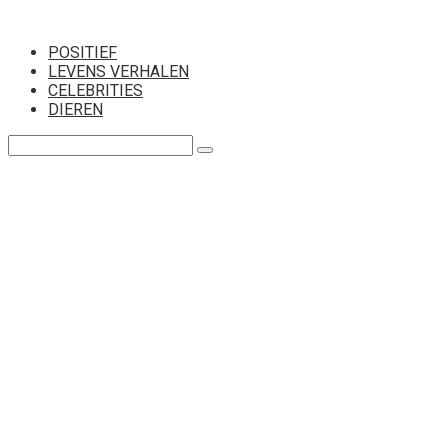
Перейти
к
POSITIEF
контенту
LEVENS VERHALEN
CELEBRITIES
DIEREN
Поиск: