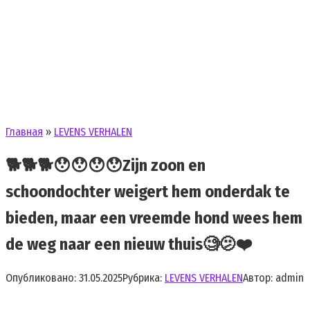
Главная
»
LEVENS VERHALEN
🐕🐕🐕😯😯😯😯Zijn zoon en
schoondochter weigert hem onderdak te
bieden, maar een vreemde hond wees hem
de weg naar een nieuw thuis🧐🫤❤️
Опубликовано:
31.05.2025
Рубрика:
LEVENS VERHALEN
Автор:
admin