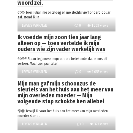
woord zei.
🥹😞 Toen Julian me ontsloeg en me slechts vierhonderd dollar
gaf, stond ik in
LEVENS VERHALEN
0
1 263 views
Ik voedde mijn zoon tien jaar lang
alleen op — toen vertelde ik mijn
ouders wie zijn vader werkelijk was
🥹😞‼️ Staan tegenover mijn ouders betekende dat ik mezelf
verloor. Maar tien jaar later
LEVENS VERHALEN
0
1 055 views
Mijn man gaf mijn schoonzus de
sleutels van het huis aan het meer van
mijn overleden moeder — Mijn
volgende stap schokte hen allebei
🥹😞 Terwijl ik voor het huis aan het meer van mijn overleden
moeder stond,
LEVENS VERHALEN
0
373 views