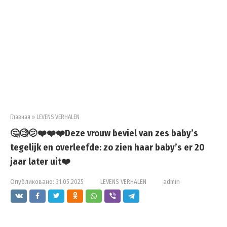
Главная
»
LEVENS VERHALEN
🤔🧐🫤❤️❤️❤️Deze vrouw beviel van zes baby’s
tegelijk en overleefde: zo zien haar baby’s er 20
jaar later uit❤️
Опубликовано:
31.05.2025
LEVENS VERHALEN
admin