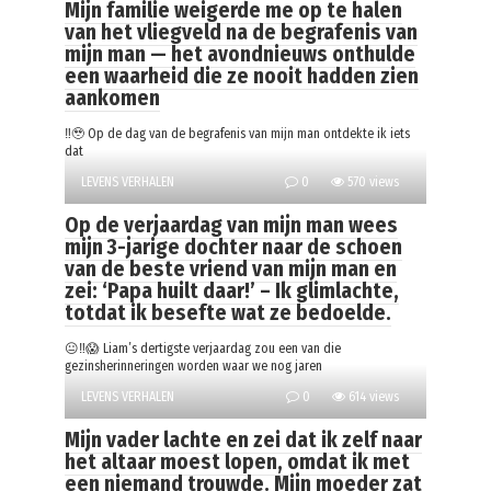
Mijn familie weigerde me op te halen
van het vliegveld na de begrafenis van
mijn man — het avondnieuws onthulde
een waarheid die ze nooit hadden zien
aankomen
‼️🥹 Op de dag van de begrafenis van mijn man ontdekte ik iets
dat
LEVENS VERHALEN
0
570 views
Op de verjaardag van mijn man wees
mijn 3-jarige dochter naar de schoen
van de beste vriend van mijn man en
zei: ‘Papa huilt daar!’ – Ik glimlachte,
totdat ik besefte wat ze bedoelde.
😐‼️😱 Liam’s dertigste verjaardag zou een van die
gezinsherinneringen worden waar we nog jaren
LEVENS VERHALEN
0
614 views
Mijn vader lachte en zei dat ik zelf naar
het altaar moest lopen, omdat ik met
een niemand trouwde. Mijn moeder zat