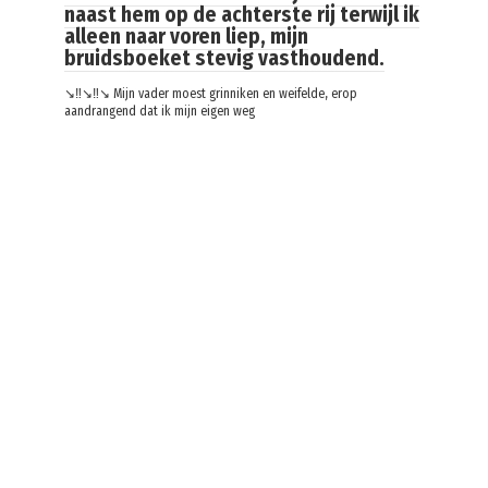
naast hem op de achterste rij terwijl ik
alleen naar voren liep, mijn
bruidsboeket stevig vasthoudend.
↘️‼️↘️‼️↘️ Mijn vader moest grinniken en weifelde, erop
aandrangend dat ik mijn eigen weg