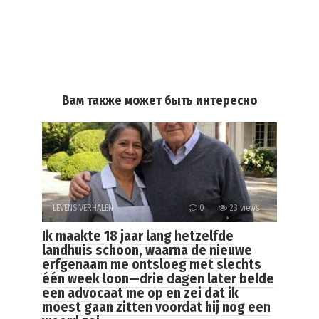
Вам также может быть интересно
LEVENS VERHALEN
0
23 views
Ik maakte 18 jaar lang hetzelfde
landhuis schoon, waarna de nieuwe
erfgenaam me ontsloeg met slechts
één week loon—drie dagen later belde
een advocaat me op en zei dat ik
moest gaan zitten voordat hij nog een