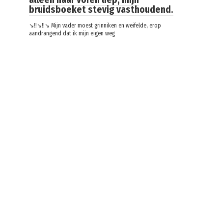
bruidsboeket stevig vasthoudend.
↘️‼️↘️‼️↘️ Mijn vader moest grinniken en weifelde, erop
aandrangend dat ik mijn eigen weg