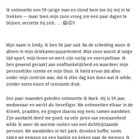
Ik ontmoette een 59-jarige man en stond hem toe bij mij in te
trekken — maar toen mijn zoon vroeg om een paar dagen te
blijven, verzette hij zich․․․ 😱😮‼️
Mijn naam is Emily, ik ben 56 jaar oud. Na de scheiding woon ik
alleen in mijn driekamerappartement. Mijn zoon woont al lange
tijd apart, mijn leven en werk zijn rustig en voorspelbaar. Ik
ben gewend geraakt aan onafhankelijkheid en waardeer mijn
persoonlijke ruimte en mijn thuis. Ik hield ervan dat alles
onder mijn controle was, dat ik elke dag kon doen wat ik wilde,
zonder extra eisen of constante druk.
Een paar maanden geleden ontmoette ik Mark. Hij is 59 jaar,
weduwnaar en werkt als beveiliger. We ontmoetten elkaar in de
kliniek, praatten, en gingen daarna nog eens samen wandelen.
Zijn aandacht deed me goed; na vele jaren van eenzaamheid
wilde ik weer de warmte voelen van een dichtbijstaande
persoon. We wandelden in het park, dronken koffie, soms
zaten we gewoon op een bankje en keken naar de mensen. Ik