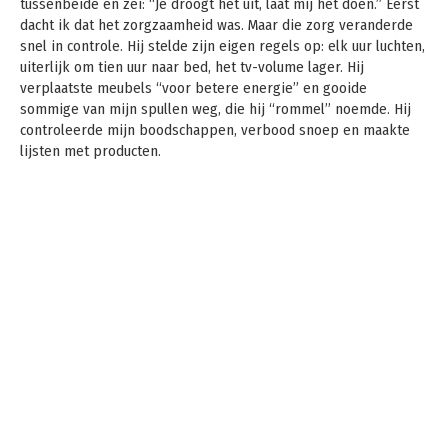
tussenbeide en zei: “Je droogt het uit, laat mij het doen.” Eerst
dacht ik dat het zorgzaamheid was. Maar die zorg veranderde
snel in controle. Hij stelde zijn eigen regels op: elk uur luchten,
uiterlijk om tien uur naar bed, het tv-volume lager. Hij
verplaatste meubels “voor betere energie” en gooide
sommige van mijn spullen weg, die hij “rommel” noemde. Hij
controleerde mijn boodschappen, verbood snoep en maakte
lijsten met producten.