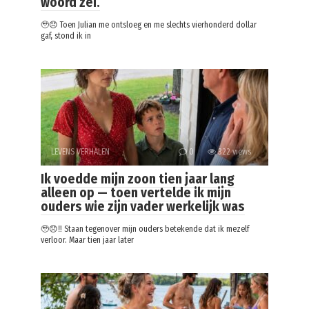
woord zei.
🥹😞 Toen Julian me ontsloeg en me slechts vierhonderd dollar
gaf, stond ik in
LEVENS VERHALEN
0
322 views
Ik voedde mijn zoon tien jaar lang
alleen op — toen vertelde ik mijn
ouders wie zijn vader werkelijk was
🥹😞‼️ Staan tegenover mijn ouders betekende dat ik mezelf
verloor. Maar tien jaar later