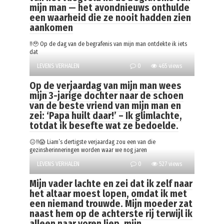
mijn man — het avondnieuws onthulde
een waarheid die ze nooit hadden zien
aankomen
‼️🥹 Op de dag van de begrafenis van mijn man ontdekte ik iets
dat
LEVENS VERHALEN
0
465 views
Op de verjaardag van mijn man wees
mijn 3-jarige dochter naar de schoen
van de beste vriend van mijn man en
zei: ‘Papa huilt daar!’ – Ik glimlachte,
totdat ik besefte wat ze bedoelde.
😐‼️😱 Liam’s dertigste verjaardag zou een van die
gezinsherinneringen worden waar we nog jaren
LEVENS VERHALEN
0
527 views
Mijn vader lachte en zei dat ik zelf naar
het altaar moest lopen, omdat ik met
een niemand trouwde. Mijn moeder zat
naast hem op de achterste rij terwijl ik
alleen naar voren liep, mijn