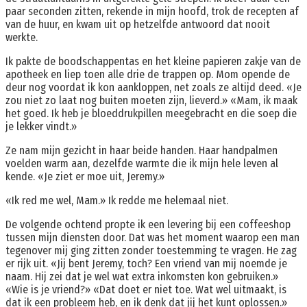
paar seconden zitten, rekende in mijn hoofd, trok de recepten af
van de huur, en kwam uit op hetzelfde antwoord dat nooit
werkte.
Ik pakte de boodschappentas en het kleine papieren zakje van de
apotheek en liep toen alle drie de trappen op. Mom opende de
deur nog voordat ik kon aankloppen, net zoals ze altijd deed. «Je
zou niet zo laat nog buiten moeten zijn, lieverd.» «Mam, ik maak
het goed. Ik heb je bloeddrukpillen meegebracht en die soep die
je lekker vindt.»
Ze nam mijn gezicht in haar beide handen. Haar handpalmen
voelden warm aan, dezelfde warmte die ik mijn hele leven al
kende. «Je ziet er moe uit, Jeremy.»
«Ik red me wel, Mam.» Ik redde me helemaal niet.
De volgende ochtend propte ik een levering bij een coffeeshop
tussen mijn diensten door. Dat was het moment waarop een man
tegenover mij ging zitten zonder toestemming te vragen. He zag
er rijk uit. «Jij bent Jeremy, toch? Een vriend van mij noemde je
naam. Hij zei dat je wel wat extra inkomsten kon gebruiken.»
«Wie is je vriend?» «Dat doet er niet toe. Wat wel uitmaakt, is
dat ik een probleem heb, en ik denk dat jij het kunt oplossen.»