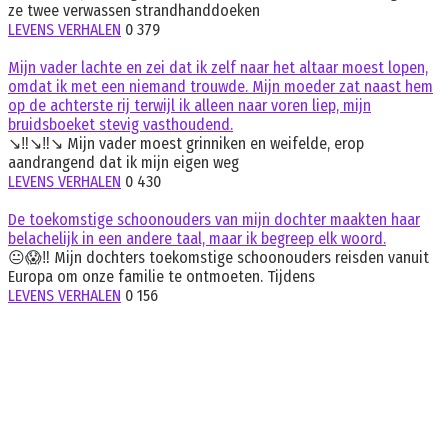
ze twee verwassen strandhanddoeken
LEVENS VERHALEN
0
379
Mijn vader lachte en zei dat ik zelf naar het altaar moest lopen,
omdat ik met een niemand trouwde. Mijn moeder zat naast hem
op de achterste rij terwijl ik alleen naar voren liep, mijn
bruidsboeket stevig vasthoudend.
↘️‼️↘️‼️↘️ Mijn vader moest grinniken en weifelde, erop
aandrangend dat ik mijn eigen weg
LEVENS VERHALEN
0
430
De toekomstige schoonouders van mijn dochter maakten haar
belachelijk in een andere taal, maar ik begreep elk woord.
😐😱‼️ Mijn dochters toekomstige schoonouders reisden vanuit
Europa om onze familie te ontmoeten. Tijdens
LEVENS VERHALEN
0
156