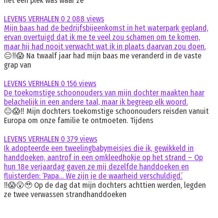
het een plek was waar ze
LEVENS VERHALEN
0
2 088 views
Mijn baas had de bedrijfsbijeenkomst in het waterpark gepland,
ervan overtuigd dat ik me te veel zou schamen om te komen,
maar hij had nooit verwacht wat ik in plaats daarvan zou doen.
😐‼️😱 Na twaalf jaar had mijn baas me veranderd in de vaste
grap van
LEVENS VERHALEN
0
156 views
De toekomstige schoonouders van mijn dochter maakten haar
belachelijk in een andere taal, maar ik begreep elk woord.
😐😱‼️ Mijn dochters toekomstige schoonouders reisden vanuit
Europa om onze familie te ontmoeten. Tijdens
LEVENS VERHALEN
0
379 views
Ik adopteerde een tweelingbabymeisjes die ik, gewikkeld in
handdoeken, aantrof in een omkleedhokje op het strand – Op
hun 18e verjaardag gaven ze mij dezelfde handdoeken en
fluisterden: ‘Papa… We zijn je de waarheid verschuldigd.’
‼️😱😮🥹 Op de dag dat mijn dochters achttien werden, legden
ze twee verwassen strandhanddoeken