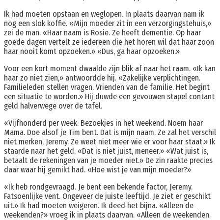
Ik had moeten opstaan en weglopen. In plaats daarvan nam ik
nog een slok koffie. «Mijn moeder zit in een verzorgingstehuis,»
zei de man. «Haar naam is Rosie. Ze heeft dementie. Op haar
goede dagen vertelt ze iedereen die het horen wil dat haar zoon
haar nooit komt opzoeken.» «Dus, ga haar opzoeken.»
Voor een kort moment dwaalde zijn blik af naar het raam. «Ik kan
haar zo niet zien,» antwoordde hij. «Zakelijke verplichtingen.
Familieleden stellen vragen. Vrienden van de familie. Het begint
een situatie te worden.» Hij duwde een gevouwen stapel contant
geld halverwege over de tafel.
«Vijfhonderd per week. Bezoekjes in het weekend. Noem haar
Mama. Doe alsof je Tim bent. Dat is mijn naam. Ze zal het verschil
niet merken, Jeremy. Ze weet niet meer wie er voor haar staat.» Ik
staarde naar het geld. «Dat is niet juist, meneer.» «Wat juist is,
betaalt de rekeningen van je moeder niet.» De zin raakte precies
daar waar hij gemikt had. «Hoe wist je van mijn moeder?»
«Ik heb rondgevraagd. Je bent een bekende factor, Jeremy.
Fatsoenlijke vent. Ongeveer de juiste leeftijd. Je ziet er geschikt
uit.» Ik had moeten weigeren. Ik deed het bijna. «Alleen de
weekenden?» vroeg ik in plaats daarvan. «Alleen de weekenden.