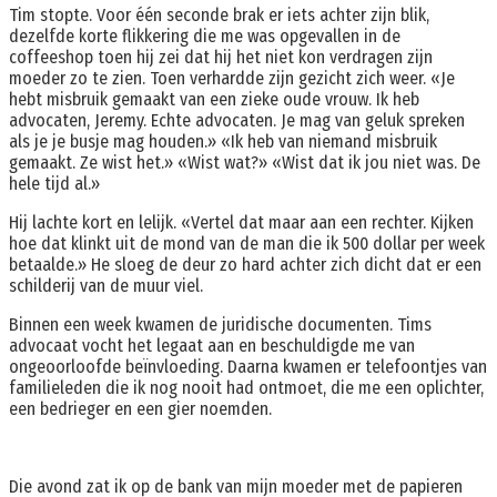
Tim stopte. Voor één seconde brak er iets achter zijn blik,
dezelfde korte flikkering die me was opgevallen in de
coffeeshop toen hij zei dat hij het niet kon verdragen zijn
moeder zo te zien. Toen verhardde zijn gezicht zich weer. «Je
hebt misbruik gemaakt van een zieke oude vrouw. Ik heb
advocaten, Jeremy. Echte advocaten. Je mag van geluk spreken
als je je busje mag houden.» «Ik heb van niemand misbruik
gemaakt. Ze wist het.» «Wist wat?» «Wist dat ik jou niet was. De
hele tijd al.»
Hij lachte kort en lelijk. «Vertel dat maar aan een rechter. Kijken
hoe dat klinkt uit de mond van de man die ik 500 dollar per week
betaalde.» He sloeg de deur zo hard achter zich dicht dat er een
schilderij van de muur viel.
Binnen een week kwamen de juridische documenten. Tims
advocaat vocht het legaat aan en beschuldigde me van
ongeoorloofde beïnvloeding. Daarna kwamen er telefoontjes van
familieleden die ik nog nooit had ontmoet, die me een oplichter,
een bedrieger en een gier noemden.
Die avond zat ik op de bank van mijn moeder met de papieren