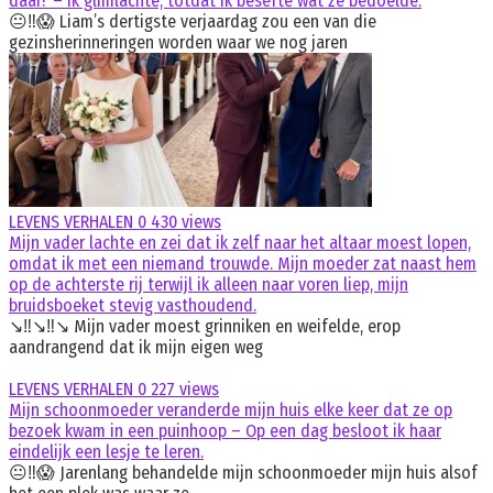
daar!’ – Ik glimlachte, totdat ik besefte wat ze bedoelde.
😐‼️😱 Liam’s dertigste verjaardag zou een van die
gezinsherinneringen worden waar we nog jaren
LEVENS VERHALEN
0
430 views
Mijn vader lachte en zei dat ik zelf naar het altaar moest lopen,
omdat ik met een niemand trouwde. Mijn moeder zat naast hem
op de achterste rij terwijl ik alleen naar voren liep, mijn
bruidsboeket stevig vasthoudend.
↘️‼️↘️‼️↘️ Mijn vader moest grinniken en weifelde, erop
aandrangend dat ik mijn eigen weg
LEVENS VERHALEN
0
227 views
Mijn schoonmoeder veranderde mijn huis elke keer dat ze op
bezoek kwam in een puinhoop – Op een dag besloot ik haar
eindelijk een lesje te leren.
😐‼️😱 Jarenlang behandelde mijn schoonmoeder mijn huis alsof