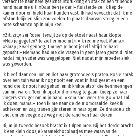
verzachtte haar hele gezichtsuitdrukking en stak ze een trillende
hand naar me uit. «Daar ben je dan!» fluisterde ze. Ik liep de
kamer door en hield haar handen vast. Ik had verwacht dat ik me
afstandelijk en slim zou voelen. In plaats daarvan steeg er een
hete schaamte op in mijn keel.
«Zit, zit,» zei Rosie, terwijl ze op de stoel naast haar klopte.
«Heb je gegeten? Je ziet er moe uit.» «Ik red me wel, Mama.»
«Slaap je wel genoeg, Timmy? Je hebt jezelf altijd te hard
gepusht.» Niemand had me die vragen in geen jaren gesteld. Niet
nadat mijn vader was weggelopen. Niet nadat mijn moeder ziek
was geworden.
Ik bleef daar een uur, en liet haar grotendeels praten. Rosie sprak
over een tuin waar ik nog nooit een voet in had gezet en een
hond die ik nooit had gehad, en ik knikte alsof die herinneringen
van mij waren. Toen ik opstond om weg te gaan, kneep ze haar
vingers steviger om mijn hand. «Kom snel weer terug.» «Dat zal
ik doen, Mama.» Toen ik me naar de deur omdraaide, keek ik
achterom en zag tranen glinsteren in haar ogen. Ze draaide zich
snel om en veegde ze weg met de rand van haar deken.
Bij mijn tweede bezoek bracht ik tulpen mee. Bij het derde bracht
ik een klein doosje karamelchocolaatjes mee waarvan de