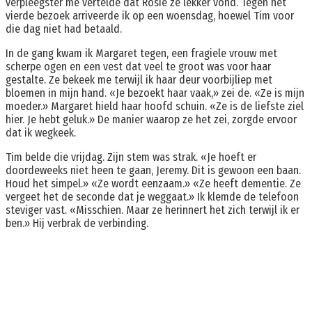
verpleegster me vertelde dat Rosie ze lekker vond. Tegen het
vierde bezoek arriveerde ik op een woensdag, hoewel Tim voor
die dag niet had betaald.
In de gang kwam ik Margaret tegen, een fragiele vrouw met
scherpe ogen en een vest dat veel te groot was voor haar
gestalte. Ze bekeek me terwijl ik haar deur voorbijliep met
bloemen in mijn hand. «Je bezoekt haar vaak,» zei de. «Ze is mijn
moeder.» Margaret hield haar hoofd schuin. «Ze is de liefste ziel
hier. Je hebt geluk.» De manier waarop ze het zei, zorgde ervoor
dat ik wegkeek.
Tim belde die vrijdag. Zijn stem was strak. «Je hoeft er
doordeweeks niet heen te gaan, Jeremy. Dit is gewoon een baan.
Houd het simpel.» «Ze wordt eenzaam.» «Ze heeft dementie. Ze
vergeet het de seconde dat je weggaat.» Ik klemde de telefoon
steviger vast. «Misschien. Maar ze herinnert het zich terwijl ik er
ben.» Hij verbrak de verbinding.