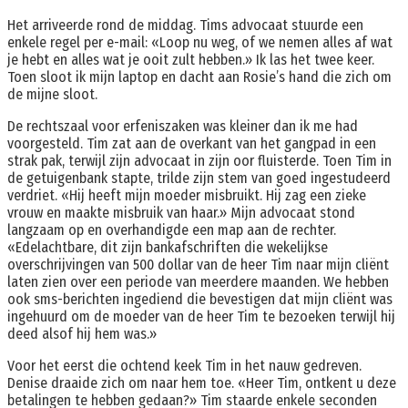
Het arriveerde rond de middag. Tims advocaat stuurde een
enkele regel per e-mail: «Loop nu weg, of we nemen alles af wat
je hebt en alles wat je ooit zult hebben.» Ik las het twee keer.
Toen sloot ik mijn laptop en dacht aan Rosie’s hand die zich om
de mijne sloot.
De rechtszaal voor erfeniszaken was kleiner dan ik me had
voorgesteld. Tim zat aan de overkant van het gangpad in een
strak pak, terwijl zijn advocaat in zijn oor fluisterde. Toen Tim in
de getuigenbank stapte, trilde zijn stem van goed ingestudeerd
verdriet. «Hij heeft mijn moeder misbruikt. Hij zag een zieke
vrouw en maakte misbruik van haar.» Mijn advocaat stond
langzaam op en overhandigde een map aan de rechter.
«Edelachtbare, dit zijn bankafschriften die wekelijkse
overschrijvingen van 500 dollar van de heer Tim naar mijn cliënt
laten zien over een periode van meerdere maanden. We hebben
ook sms-berichten ingediend die bevestigen dat mijn cliënt was
ingehuurd om de moeder van de heer Tim te bezoeken terwijl hij
deed alsof hij hem was.»
Voor het eerst die ochtend keek Tim in het nauw gedreven.
Denise draaide zich om naar hem toe. «Heer Tim, ontkent u deze
betalingen te hebben gedaan?» Tim staarde enkele seconden