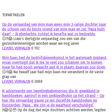
TOPARTIKELEN
Op de verjaardag van mijn man wees mijn 3-jarige dochter naar
de schoen van de beste vriend van mijn man en zei: ‘Papa huilt
daar!’ – Ik glimlachte, totdat ik besefte wat ze bedoelde.
😐‼️😱 Liam’s dertigste verjaardag zou een van die
gezinsherinneringen worden waar we nog jaren
LEVENS VERHALEN
0
192
Mijn baas had de bedrijfsbijeenkomst in het waterpark gepland,
ervan overtuigd dat ik me te veel zou schamen om te komen,
maar hij had nooit verwacht wat ik in plaats daarvan zou doen.
😐‼️😱 Na twaalf jaar had mijn baas me veranderd in de vaste
grap van
LEVENS VERHALEN
0
2088
Ik adopteerde een tweelingbabymeisjes die ik, gewikkeld in
handdoeken, aantrof in een omkleedhokje op het strand – Op
hun 18e verjaardag gaven ze mij dezelfde handdoeken en
fluisterden: ‘Papa… We zijn je de waarheid verschuldigd.’
‼️😱😮🥹 Op de dag dat mijn dochters achttien werden, legden