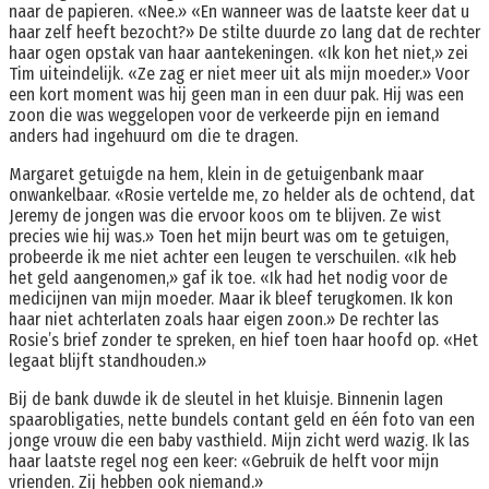
naar de papieren. «Nee.» «En wanneer was de laatste keer dat u
haar zelf heeft bezocht?» De stilte duurde zo lang dat de rechter
haar ogen opstak van haar aantekeningen. «Ik kon het niet,» zei
Tim uiteindelijk. «Ze zag er niet meer uit als mijn moeder.» Voor
een kort moment was hij geen man in een duur pak. Hij was een
zoon die was weggelopen voor de verkeerde pijn en iemand
anders had ingehuurd om die te dragen.
Margaret getuigde na hem, klein in de getuigenbank maar
onwankelbaar. «Rosie vertelde me, zo helder als de ochtend, dat
Jeremy de jongen was die ervoor koos om te blijven. Ze wist
precies wie hij was.» Toen het mijn beurt was om te getuigen,
probeerde ik me niet achter een leugen te verschuilen. «Ik heb
het geld aangenomen,» gaf ik toe. «Ik had het nodig voor de
medicijnen van mijn moeder. Maar ik bleef terugkomen. Ik kon
haar niet achterlaten zoals haar eigen zoon.» De rechter las
Rosie’s brief zonder te spreken, en hief toen haar hoofd op. «Het
legaat blijft standhouden.»
Bij de bank duwde ik de sleutel in het kluisje. Binnenin lagen
spaarobligaties, nette bundels contant geld en één foto van een
jonge vrouw die een baby vasthield. Mijn zicht werd wazig. Ik las
haar laatste regel nog een keer: «Gebruik de helft voor mijn
vrienden. Zij hebben ook niemand.»