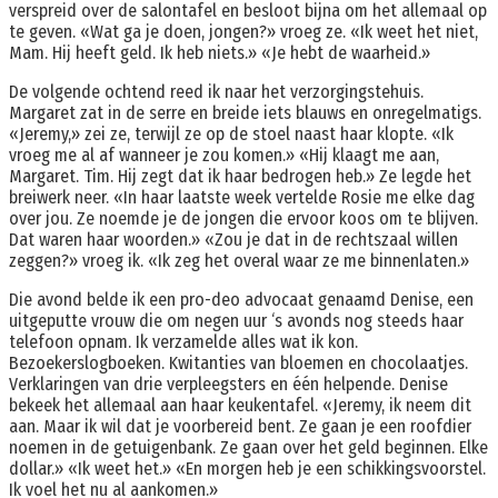
verspreid over de salontafel en besloot bijna om het allemaal op
te geven. «Wat ga je doen, jongen?» vroeg ze. «Ik weet het niet,
Mam. Hij heeft geld. Ik heb niets.» «Je hebt de waarheid.»
De volgende ochtend reed ik naar het verzorgingstehuis.
Margaret zat in de serre en breide iets blauws en onregelmatigs.
«Jeremy,» zei ze, terwijl ze op de stoel naast haar klopte. «Ik
vroeg me al af wanneer je zou komen.» «Hij klaagt me aan,
Margaret. Tim. Hij zegt dat ik haar bedrogen heb.» Ze legde het
breiwerk neer. «In haar laatste week vertelde Rosie me elke dag
over jou. Ze noemde je de jongen die ervoor koos om te blijven.
Dat waren haar woorden.» «Zou je dat in de rechtszaal willen
zeggen?» vroeg ik. «Ik zeg het overal waar ze me binnenlaten.»
Die avond belde ik een pro-deo advocaat genaamd Denise, een
uitgeputte vrouw die om negen uur ‘s avonds nog steeds haar
telefoon opnam. Ik verzamelde alles wat ik kon.
Bezoekerslogboeken. Kwitanties van bloemen en chocolaatjes.
Verklaringen van drie verpleegsters en één helpende. Denise
bekeek het allemaal aan haar keukentafel. «Jeremy, ik neem dit
aan. Maar ik wil dat je voorbereid bent. Ze gaan je een roofdier
noemen in de getuigenbank. Ze gaan over het geld beginnen. Elke
dollar.» «Ik weet het.» «En morgen heb je een schikkingsvoorstel.
Ik voel het nu al aankomen.»