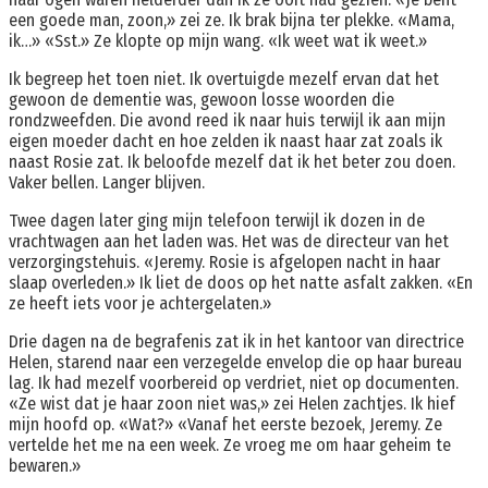
een goede man, zoon,» zei ze. Ik brak bijna ter plekke. «Mama,
ik…» «Sst.» Ze klopte op mijn wang. «Ik weet wat ik weet.»
Ik begreep het toen niet. Ik overtuigde mezelf ervan dat het
gewoon de dementie was, gewoon losse woorden die
rondzweefden. Die avond reed ik naar huis terwijl ik aan mijn
eigen moeder dacht en hoe zelden ik naast haar zat zoals ik
naast Rosie zat. Ik beloofde mezelf dat ik het beter zou doen.
Vaker bellen. Langer blijven.
Twee dagen later ging mijn telefoon terwijl ik dozen in de
vrachtwagen aan het laden was. Het was de directeur van het
verzorgingstehuis. «Jeremy. Rosie is afgelopen nacht in haar
slaap overleden.» Ik liet de doos op het natte asfalt zakken. «En
ze heeft iets voor je achtergelaten.»
Drie dagen na de begrafenis zat ik in het kantoor van directrice
Helen, starend naar een verzegelde envelop die op haar bureau
lag. Ik had mezelf voorbereid op verdriet, niet op documenten.
«Ze wist dat je haar zoon niet was,» zei Helen zachtjes. Ik hief
mijn hoofd op. «Wat?» «Vanaf het eerste bezoek, Jeremy. Ze
vertelde het me na een week. Ze vroeg me om haar geheim te
bewaren.»