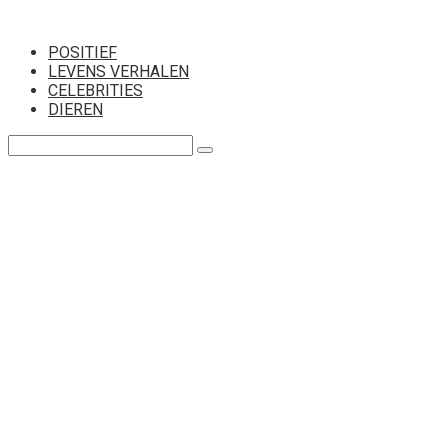
Перейти
к
POSITIEF
контенту
LEVENS VERHALEN
CELEBRITIES
DIEREN
Поиск: