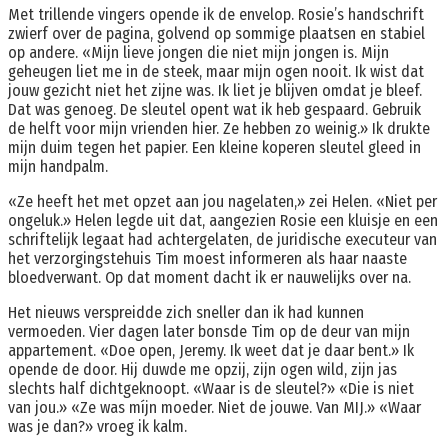
Met trillende vingers opende ik de envelop. Rosie’s handschrift
zwierf over de pagina, golvend op sommige plaatsen en stabiel
op andere. «Mijn lieve jongen die niet mijn jongen is. Mijn
geheugen liet me in de steek, maar mijn ogen nooit. Ik wist dat
jouw gezicht niet het zijne was. Ik liet je blijven omdat je bleef.
Dat was genoeg. De sleutel opent wat ik heb gespaard. Gebruik
de helft voor mijn vrienden hier. Ze hebben zo weinig.» Ik drukte
mijn duim tegen het papier. Een kleine koperen sleutel gleed in
mijn handpalm.
«Ze heeft het met opzet aan jou nagelaten,» zei Helen. «Niet per
ongeluk.» Helen legde uit dat, aangezien Rosie een kluisje en een
schriftelijk legaat had achtergelaten, de juridische executeur van
het verzorgingstehuis Tim moest informeren als haar naaste
bloedverwant. Op dat moment dacht ik er nauwelijks over na.
Het nieuws verspreidde zich sneller dan ik had kunnen
vermoeden. Vier dagen later bonsde Tim op de deur van mijn
appartement. «Doe open, Jeremy. Ik weet dat je daar bent.» Ik
opende de door. Hij duwde me opzij, zijn ogen wild, zijn jas
slechts half dichtgeknoopt. «Waar is de sleutel?» «Die is niet
van jou.» «Ze was míjn moeder. Niet de jouwe. Van MIJ.» «Waar
was je dan?» vroeg ik kalm.