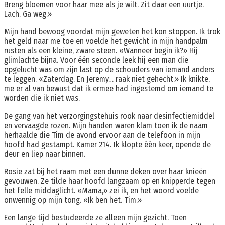
Breng bloemen voor haar mee als je wilt. Zit daar een uurtje.
Lach. Ga weg.»
Mijn hand bewoog voordat mijn geweten het kon stoppen. Ik trok
het geld naar me toe en voelde het gewicht in mijn handpalm
rusten als een kleine, zware steen. «Wanneer begin ik?» Hij
glimlachte bijna. Voor één seconde leek hij een man die
opgelucht was om zijn last op de schouders van iemand anders
te leggen. «Zaterdag. En Jeremy… raak niet gehecht.» Ik knikte,
me er al van bewust dat ik ermee had ingestemd om iemand te
worden die ik niet was.
De gang van het verzorgingstehuis rook naar desinfectiemiddel
en vervaagde rozen. Mijn handen waren klam toen ik de naam
herhaalde die Tim de avond ervoor aan de telefoon in mijn
hoofd had gestampt. Kamer 214. Ik klopte één keer, opende de
deur en liep naar binnen.
Rosie zat bij het raam met een dunne deken over haar knieën
gevouwen. Ze tilde haar hoofd langzaam op en knipperde tegen
het felle middaglicht. «Mama,» zei ik, en het woord voelde
onwennig op mijn tong. «Ik ben het. Tim.»
Een lange tijd bestudeerde ze alleen mijn gezicht. Toen