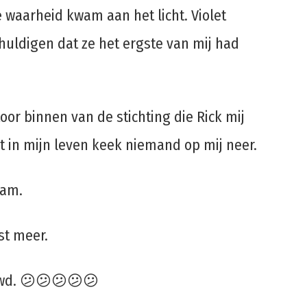
e waarheid kwam aan het licht. Violet
huldigen dat ze het ergste van mij had
oor binnen van de stichting die Rick mij
t in mijn leven keek niemand op mij neer.
wam.
st meer.
uwd. 😕😕😕😕😕