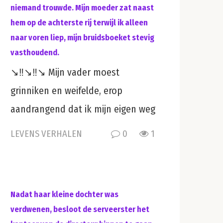
niemand trouwde. Mijn moeder zat naast
hem op de achterste rij terwijl ik alleen
naar voren liep, mijn bruidsboeket stevig
vasthoudend.
↘️‼️↘️‼️↘️ Mijn vader moest
grinniken en weifelde, erop
aandrangend dat ik mijn eigen weg
LEVENS VERHALEN
0
1
Nadat haar kleine dochter was
verdwenen, besloot de serveerster het