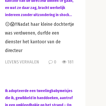
kantoor van de directeur binnen te gaan,
en wat ze daar zag, bracht werkelijk
iedereen zonder uitzondering in shock…
😐😱‼️Nadat haar kleine dochtertje
was verdwenen, durfde een
dienster het kantoor van de
directeur
LEVENS VERHALEN
0
181
Ik adopteerde een tweelingbabymeisjes
die ik, gewikkeld in handdoeken, aantrof
in een omkleedhokje op het strand – Op